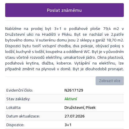
Vyplňte následující formulář. Upřesněte, co by Vás zajímalo. V
Poslat známému
Formulář odešle nabídku na uvedený email
nejbližší Vás naši makléři kontaktují.
Nabízíme na prodej byt 3+1 o podlahové ploše 79,4 m2 v
Družstevní ulici na Hradišti v Písku. Byt se nachází ve 2.patře
bytového domu. V suterénu domu jsou 2 sklepy a garáž 18,70 m2.
Dispozici bytu tvoří vstupní chodba, dva pokoje, obývací pokoj s
lodžií, kuchyně s lodžií, koupelna a oddělené WC. Byt je v původním
stavu včetně rozvodů elektřiny, umakartové jádro. Okna plastová,
podlahová krytina, dlažba, koberce. Vytápění na elektřinu, lze
případně změnit na plynové v domě. Byt je dlouhodobě pronajat.
Před domem dětské hřiště, v blízkosti školka, obchod, MHD. Více
info v RK.
Zobrazit více
evidenční číslo:
N2617129
Odeslat
stav zakázky:
aktivní
lokalita:
Družstevní, Písek
datum aktualizace:
27.07.2026
Souhlasím se
zásadami ochrany osobních údajů
.
dispozice:
3+1