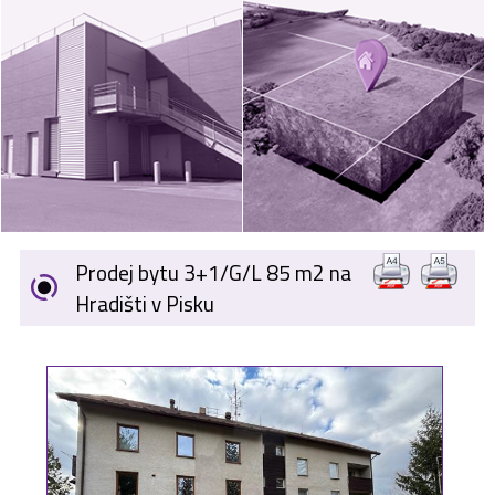
VÝKUP
NEMOVITOSTÍ
SPONZORUJEME
NÁŠ ČASOPIS
NABÍDKA
ZAMĚSTNÁNÍ
Prodej bytu 3+1/G/L 85 m2 na
KARIÉRA
Hradišti v Pisku
KONTAKT
O NÁS