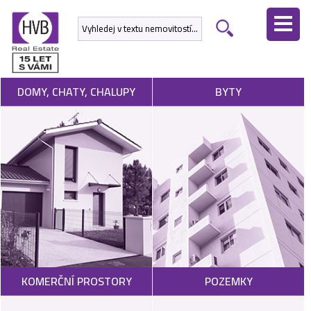
ÚVODNÍ
STRÁNKA
NEMOVITOSTI
DOMY, CHATY, CHALUPY
BYTY
DEVELOPERSKÉ
PROJEKTY
SLUŽBY
NABÍDNOUT
NEMOVITOST
POPTAT
KOMERČNÍ PROSTORY
POZEMKY
NEMOVITOST