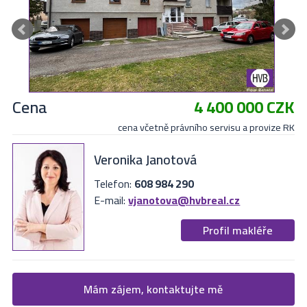
Cena
4 400 000 CZK
cena včetně právního servisu a provize RK
Veronika Janotová
Telefon:
608 984 290
E-mail:
vjanotova@hvbreal.cz
Profil makléře
Žádost o více informací
Mám zájem, kontaktujte mě