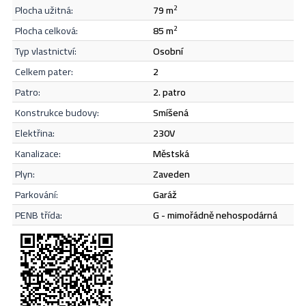
plocha užitná:
79 m
2
Odeslat
plocha celková:
85 m
2
typ vlastnictví:
osobní
celkem pater:
2
patro:
2. patro
konstrukce budovy:
smíšená
elektřina:
230V
kanalizace:
městská
plyn:
zaveden
parkování:
garáž
PENB třída:
G - mimořádně nehospodárná