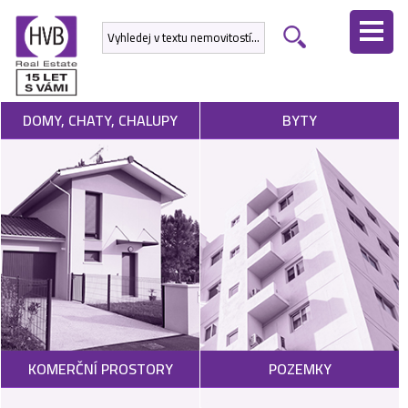
ÚVODNÍ
STRÁNKA
NEMOVITOSTI
DOMY, CHATY, CHALUPY
BYTY
DEVELOPERSKÉ
PROJEKTY
SLUŽBY
NABÍDNOUT
NEMOVITOST
POPTAT
KOMERČNÍ PROSTORY
POZEMKY
NEMOVITOST