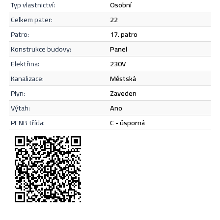
Odeslat
typ vlastnictví:
osobní
celkem pater:
22
patro:
17. patro
konstrukce budovy:
panel
elektřina:
230V
kanalizace:
městská
plyn:
zaveden
výtah:
Ano
PENB třída:
C - úsporná