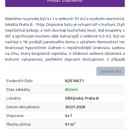
Formulář odešle nabídku na uvedený email
nejbližší Vás naši makléři kontaktují.
Nabízíme na prodej byt 4+1 o velikosti 91 m2 v osobním vlastnictví,
lokalita Praha 8 - Trója. Dispozice bytu je vstupní síň s kuchyní, čtyři
neprůchozí pokoje, z nich dva mají kuchyňský kout, dvě koupelny s
WC a sprchovým koutem, dále šatna/spíž o velikosti 4,5 m2. Byt se
nachází v 18. podlaží panelového domu s výtahem. Nemovitost lze
financovat hypotečním úvěrem s nejvýhodnější úrokovou sazbou
na trhu, který bezplatně zajistíme. V blízkosti veškerá občanská a
kulturní vybavenost, perfektní dopravní dostupnost. V případě
zájmu či dotazů neváhejte kontaktovat makléře i přes víkend.
Zobrazit více
evidenční číslo:
N2516671
Odeslat
stav zakázky:
aktivní
lokalita:
Olštýnská, Praha 8
datum aktualizace:
30.01.2026
Souhlasím se
zásadami ochrany osobních údajů
.
dispozice:
4+1
plocha užitná:
91 m
2