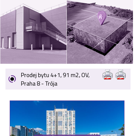
VÝKUP
NEMOVITOSTÍ
SPONZORUJEME
NÁŠ ČASOPIS
NABÍDKA
ZAMĚSTNÁNÍ
Prodej bytu 4+1, 91 m2, OV,
KARIÉRA
Praha 8 - Trója
KONTAKT
O NÁS