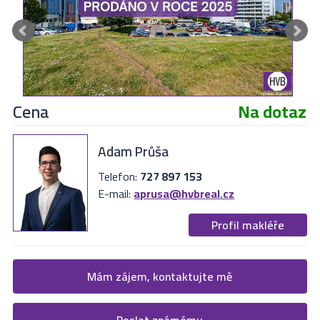
Cena
Na dotaz
Adam Průša
Telefon:
727 897 153
E-mail:
aprusa@hvbreal.cz
Profil makléře
Žádost o více informací
Mám zájem, kontaktujte mě
Vyplňte následující formulář. Upřesněte, co by Vás zajímalo. V
Poslat známému