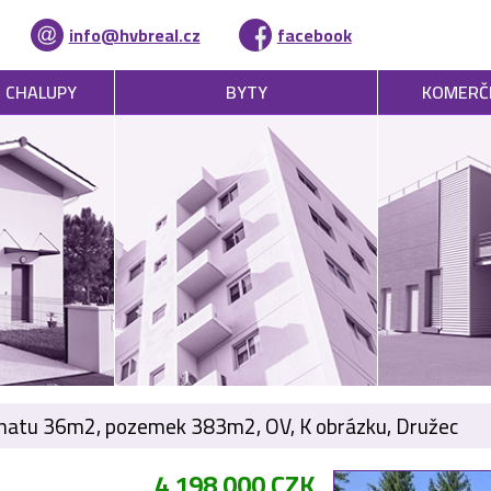
info@hvbreal.cz
facebook
, CHALUPY
BYTY
KOMERČ
chatu 36m2, pozemek 383m2, OV, K obrázku, Družec
4 198 000 CZK