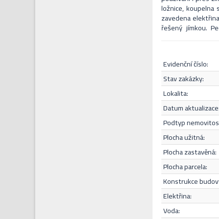
ložnice, koupelna
zavedena elektřina,
řešený jímkou. Pe
prostoru pro příje
místo pro dvě aut
úvěrem, který vám 
evidenční číslo:
veškerá občanská
dostupností. V
stav zakázky:
kontaktovat makléř
lokalita:
datum aktualizace
Souhlasím s
podtyp nemovitost
plocha užitná:
plocha zastavěná:
plocha parcela:
konstrukce budov
elektřina:
voda: