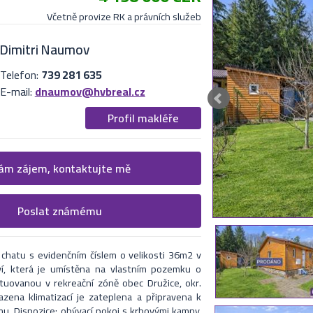
Včetně provize RK a právních služeb
Dimitri Naumov
Telefon:
739 281 635
E-mail:
dnaumov@hvbreal.cz
Profil makléře
 více informací
m zájem, kontaktujte mě
cí formulář. Upřesněte, co by Vás zajímalo.
Poslat známému
nabídku na uvedený email
i makléři kontaktují.
 chatu s evidenčním číslem o velikosti 36m2 v
ví, která je umístěna na vlastním pozemku o
tuovanou v rekreační zóně obec Družice, okr.
zena klimatizací je zateplena a připravena k
imu. Dispozice: obývací pokoj s krbovými kamny,