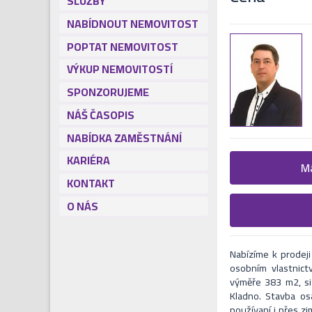
SLUŽBY
NABÍDNOUT NEMOVITOST
POPTAT NEMOVITOST
VÝKUP NEMOVITOSTÍ
SPONZORUJEME
NÁŠ ČASOPIS
NABÍDKA ZAMĚSTNÁNÍ
KARIÉRA
Žádost o
Má
KONTAKT
Vyplňte následují
O NÁS
Formulář odešle 
V nejbližší Vás naš
Nabízíme k prodeji
osobním vlastnict
výměře 383 m2, si
Kladno. Stavba osa
používaní i přes z