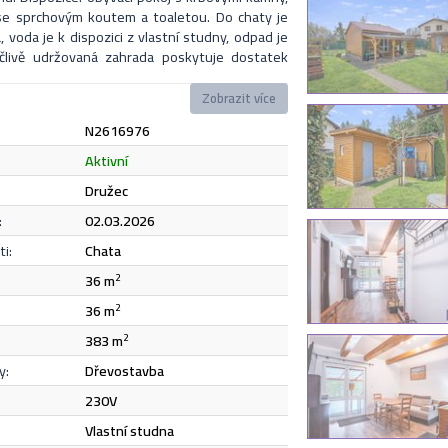
 se sprchovým koutem a toaletou. Do chaty je
 voda je k dispozici z vlastní studny, odpad je
člivě udržovaná zahrada poskytuje dostatek
mné posezení. Na pozemku je kůlna a parkovací
a. Nemovitost je možné financovat hypotečním
Zobrazit více
rádi bezplatně zajistíme. V okolí se nachází
N2616976
 a kulturní vybavenost s dobrou dopravní
 případě zájmu nebo dotazů neváhejte
Odeslat
aktivní
e, a to i během víkendů.
Družec
:
02.03.2026
e
zásadami ochrany osobních údajů
.
i:
chata
36 m
2
Odeslat
36 m
2
383 m
2
y:
dřevostavba
230V
vlastní studna