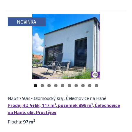
NOVINKA
N2617408
-
Olomoucký kraj, Čelechovice na Hané
Prodej RD 4+kk, 117 m², pozemek 899 m², Čelechovice
na Hané, okr. Prostějov
Plocha:
97 m
2