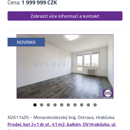
Cena:
1 999 999 CZK
Zobrazit více informací a kontakt
NOVINKA
N2617405
-
Moravskoslezský kraj, Ostrava, Hrabůvka
Prodej, byt 2+1 dr.vl., 41 m2, balkón, OV Hrabůvka, ul.