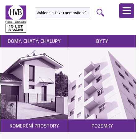
ÚVODNÍ
STRÁNKA
NEMOVITOSTI
DOMY, CHATY, CHALUPY
BYTY
DEVELOPERSKÉ
PROJEKTY
SLUŽBY
NABÍDNOUT
NEMOVITOST
POPTAT
KOMERČNÍ PROSTORY
POZEMKY
NEMOVITOST