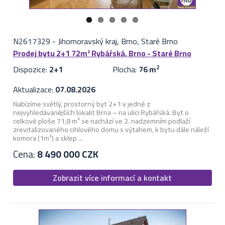
N2617329
-
Jihomoravský kraj, Brno, Staré Brno
Prodej bytu 2+1 72m² Rybářská, Brno - Staré Brno
Dispozice:
2+1
Plocha:
76 m
2
Aktualizace:
07.08.2026
Nabízíme světlý, prostorný byt 2+1 v jedné z
nejvyhledávanějších lokalit Brna – na ulici Rybářská. Byt o
celkové ploše 71,8 m² se nachází ve 2. nadzemním podlaží
zrevitalizovaného cihlového domu s výtahem, k bytu dále náleží
komora (1m²) a sklep ...
Cena:
8 490 000 CZK
Zobrazit více informací a kontakt