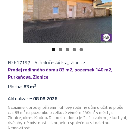
N2617197
-
Středočeský kraj, Zlonice
Prodej rodinného domu 83 m2, pozemek 140 m2,
Purkyňova, Zlonice
Plocha:
83 m
2
Aktualizace:
08.08.2026
Nabízíme k prodeji přízemní cihlový rodinný dům o užitné ploše
cca 83 m² na pozemku o celkové výměře 140 m² v městysi
Zlonice, okres Kladno. Dispozice domu je 2+1 a zahrnuje kuchyni,
dvě obytné místnosti a koupelnu společnou s toaletou.
Nemovitost ...