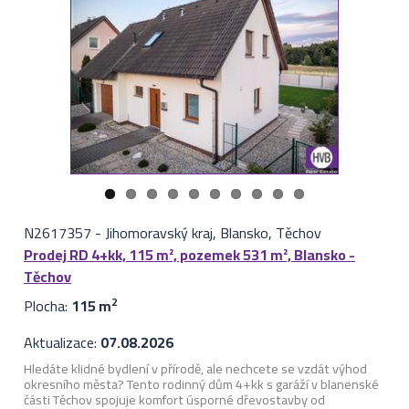
N2617357
-
Jihomoravský kraj, Blansko, Těchov
Prodej RD 4+kk, 115 m², pozemek 531 m², Blansko -
Těchov
Plocha:
115 m
2
Aktualizace:
07.08.2026
Hledáte klidné bydlení v přírodě, ale nechcete se vzdát výhod
okresního města? Tento rodinný dům 4+kk s garáží v blanenské
části Těchov spojuje komfort úsporné dřevostavby od