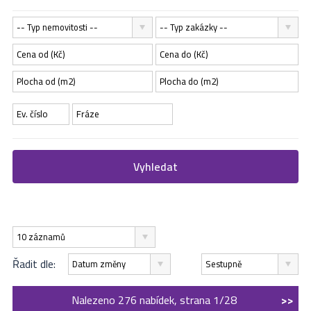
-- Typ nemovitosti --
-- Typ zakázky --
Vyhledat
10 záznamů
Řadit dle:
Datum změny
Sestupně
Nalezeno 276 nabídek, strana 1/28
>>