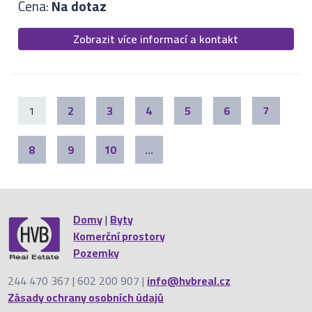
Cena:
Na dotaz
Zobrazit více informací a kontakt
1
2
3
4
5
6
7
8
9
10
...
Domy
|
Byty
Komerční prostory
Pozemky
244 470 367 | 602 200 907 |
info@hvbreal.cz
Zásady ochrany osobních údajů