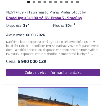
N2617409
-
Hlavní město Praha, Praha, Stodůlky
Prodej bytu 3+1 80 m², DV, Praha 5 - Stodůlky
Dispozice:
3+1
Plocha:
80 m
2
Aktualizace:
08.08.2026
Nabízíme k prodeji prostorný byt 3+1 o celkové ploše 80 m² v
lokalitě Praha 5 – Stodůlky. Byt se nachází v 5. patře panelového
domu a nabízí praktickou dispozici vhodnou pro rodinné bydlení i
investici. Dispozice: vstupní chodba, samostatná kuchyně, ...
Cena:
6 990 000 CZK
Zobrazit více informací a kontakt