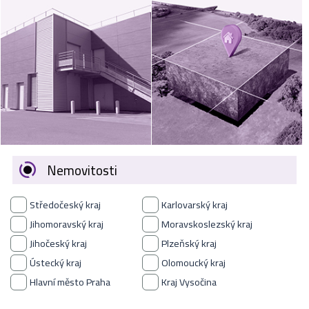
VÝKUP
NEMOVITOSTÍ
SPONZORUJEME
NÁŠ ČASOPIS
NABÍDKA
ZAMĚSTNÁNÍ
Nemovitosti
KARIÉRA
Středočeský kraj
Karlovarský kraj
KONTAKT
Jihomoravský kraj
Moravskoslezský kraj
Jihočeský kraj
Plzeňský kraj
O NÁS
Ústecký kraj
Olomoucký kraj
Hlavní město Praha
Kraj Vysočina