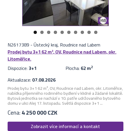
N2617389
-
Ústecký kraj, Roudnice nad Labem
Prodej bytu 3+1 62 m², OV, Roudnice nad Labem, okr.
Litoměřice.
Dispozice:
3+1
Plocha:
62 m
2
Aktualizace:
07.08.2026
Prodej bytu 3+1 62 m², OV, Roudnice nad Labem, okr. Litoměřice,
nabídka příjemného rodinného bydlení v klidné a žádané lokalitě.
Bytová jednotka se nachází v 10. patře udržovaného bytového
domu v ulici Alej 17. listopadu. Světlá dispozice 3+1 ...
Cena:
4 250 000 CZK
Zobrazit více informací a kontakt