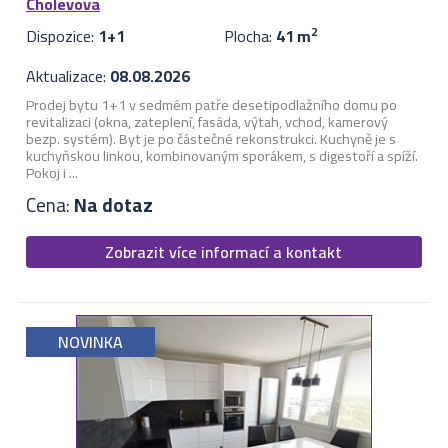
Cholevova
Dispozice:
1+1
Plocha:
41 m
2
Aktualizace:
08.08.2026
Prodej bytu 1+1 v sedmém patře desetipodlažního domu po
revitalizaci (okna, zateplení, fasáda, výtah, vchod, kamerový
bezp. systém). Byt je po částečné rekonstrukci. Kuchyně je s
kuchyňskou linkou, kombinovaným sporákem, s digestoří a spíží.
Pokoj i ...
Cena:
Na dotaz
Zobrazit více informací a kontakt
NOVINKA