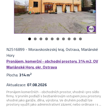
N2516899
-
Moravskoslezský kraj, Ostrava, Mariánské
Hory
Pronájem, komerční - obchodní prostory, 314 m2, OV
Mariánské Hory, okr. Ostrava
Plocha:
314 m
2
Aktualizace:
07.08.2026
Pronájem komerčních - obchodních prostor, vhodné i pro sídlo
firmy. V prvním podlaží s bezbariérovým vstupem jsou prostory
vhodné jako garáže, dílna, výrobna. Ve druhém podlaží lze
prostory využít jako administrativní zázemí, nebo ordinace i s ...