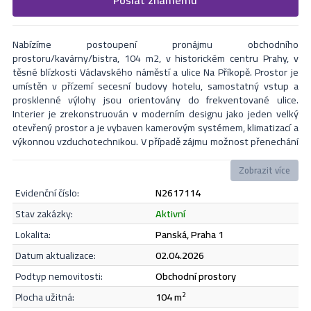
Formulář odešle nabídku na uvedený email
nejbližší Vás naši makléři kontaktují.
Nabízíme postoupení pronájmu obchodního
prostoru/kavárny/bistra, 104 m2, v historickém centru Prahy, v
těsné blízkosti Václavského náměstí a ulice Na Příkopě. Prostor je
umístěn v přízemí secesní budovy hotelu, samostatný vstup a
prosklenné výlohy jsou orientovány do frekventované ulice.
Interier je zrekonstruován v moderním designu jako jeden velký
otevřený prostor a je vybaven kamerovým systémem, klimatizací a
výkonnou vzduchotechnikou. V případě zájmu možnost přenechání
části zařízení. Aktuální kolaudace je pro gastro provoz. Vhodné
nejen pro kavárnu, bistro nebo restauraci, ale též pro prodej
Zobrazit více
jakéhokoli vhodného sortimentu nebo služby. Nájemné 100.000
evidenční číslo:
N2617114
Kč/měsíc bez DPH, zálohy na služby 8.000 Kč/měsíc. Za postoupení
pronájmu je požadováno odstupné. Fotografie jsou pouze
Odeslat
stav zakázky:
aktivní
ilustrační! Foto interieru na vyžádání. Pro více informací a sjednání
lokalita:
Panská, Praha 1
prohlídky mě kontaktujte.
datum aktualizace:
02.04.2026
Souhlasím se
zásadami ochrany osobních údajů
.
podtyp nemovitosti:
obchodní prostory
plocha užitná:
104 m
2