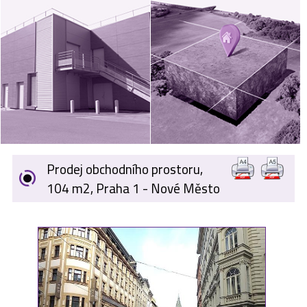
VÝKUP
NEMOVITOSTÍ
SPONZORUJEME
NÁŠ ČASOPIS
NABÍDKA
ZAMĚSTNÁNÍ
Prodej obchodního prostoru,
KARIÉRA
104 m2, Praha 1 - Nové Město
KONTAKT
O NÁS