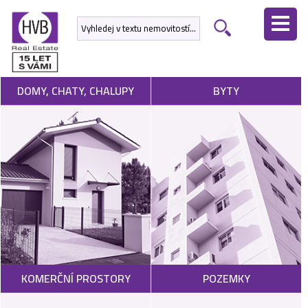
ÚVODNÍ
STRÁNKA
NEMOVITOSTI
DOMY, CHATY, CHALUPY
BYTY
DEVELOPERSKÉ
PROJEKTY
SLUŽBY
NABÍDNOUT
NEMOVITOST
POPTAT
KOMERČNÍ PROSTORY
POZEMKY
NEMOVITOST