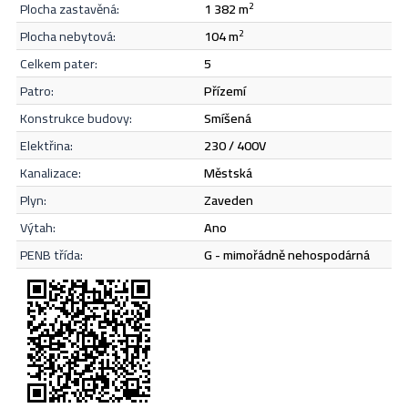
Odeslat
plocha zastavěná:
1 382 m
2
plocha nebytová:
104 m
2
celkem pater:
5
patro:
přízemí
konstrukce budovy:
smíšená
elektřina:
230 / 400V
kanalizace:
městská
plyn:
zaveden
výtah:
Ano
PENB třída:
G - mimořádně nehospodárná