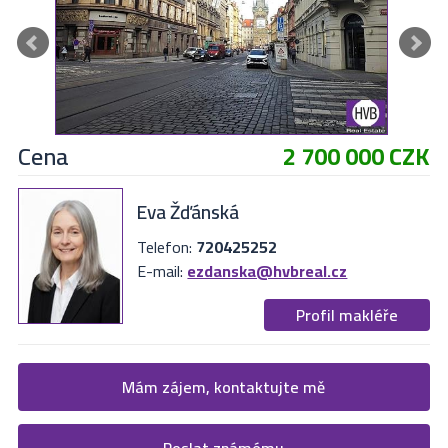
Cena
2 700 000 CZK
Eva Žďánská
Telefon:
720425252
E-mail:
ezdanska@hvbreal.cz
Profil makléře
Žádost o více informací
Mám zájem, kontaktujte mě
Vyplňte následující formulář. Upřesněte, co by Vás zajímalo. V
Poslat známému