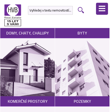
ÚVODNÍ
STRÁNKA
NEMOVITOSTI
DOMY, CHATY, CHALUPY
BYTY
DEVELOPERSKÉ
PROJEKTY
SLUŽBY
NABÍDNOUT
NEMOVITOST
POPTAT
KOMERČNÍ PROSTORY
POZEMKY
NEMOVITOST