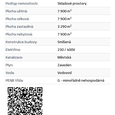
Souhlasím se
zásadami ochrany osobních údajů
.
podtyp nemovitosti:
skladové prostory
plocha užitná:
7 900 m
2
Odeslat
plocha celková:
7 900 m
2
plocha zastavěná:
3 290 m
2
plocha nebytová:
7 900 m
2
konstrukce budovy:
smíšená
elektřina:
230 / 400V
kanalizace:
městská
plyn:
zaveden
voda:
vodovod
PENB třída:
G - mimořádně nehospodárná