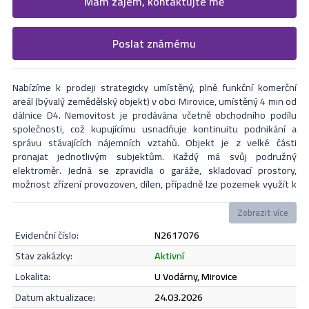
Mám zájem, kontaktujte mě
Vyplňte následující formulář. Upřesněte, co by Vás zajímalo. V
Poslat známému
Formulář odešle nabídku na uvedený email
nejbližší Vás naši makléři kontaktují.
Nabízíme k prodeji strategicky umístěný, plně funkční komerční
areál (bývalý zemědělský objekt) v obci Mirovice, umístěný 4 min od
dálnice D4. Nemovitost je prodávána včetně obchodního podílu
společnosti, což kupujícímu usnadňuje kontinuitu podnikání a
správu stávajících nájemních vztahů. Objekt je z velké části
pronajat jednotlivým subjektům. Každý má svůj podružný
elektroměr. Jedná se zpravidla o garáže, skladovací prostory,
možnost zřízení provozoven, dílen, případně lze pozemek využít k
jiným komerčním účelům, v blízkosti koleje. Sociální zázemí
vyřešeno v objektu bývalé váhy. V areálu bude k dispozici i jedna
Zobrazit více
bytová jednotka cca 52 m2, nyní je ve fázi dokončení rekonstrukce.
evidenční číslo:
N2617076
Celý areál je oplocený. Info o výši nájmu a další informace k objektu
na vyžádání u makléře.
Odeslat
stav zakázky:
aktivní
lokalita:
U Vodárny, Mirovice
datum aktualizace:
24.03.2026