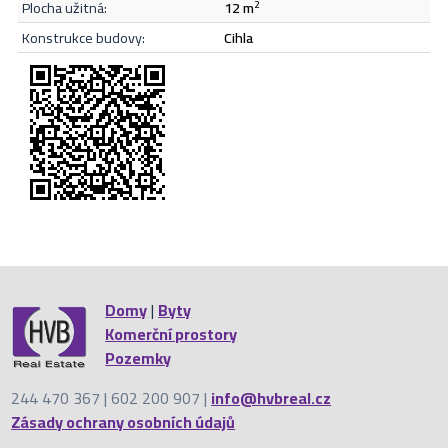
plocha užitná:
12 m
2
Odeslat
konstrukce budovy:
cihla
Domy
|
Byty
Komerční prostory
Pozemky
244 470 367 | 602 200 907 |
info@hvbreal.cz
Zásady ochrany osobních údajů