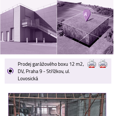
VÝKUP
NEMOVITOSTÍ
SPONZORUJEME
NÁŠ ČASOPIS
NABÍDKA
ZAMĚSTNÁNÍ
Prodej garážového boxu 12 m2,
KARIÉRA
DV, Praha 9 - Střížkov, ul.
Lovosická
KONTAKT
O NÁS