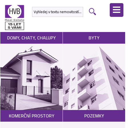
ÚVODNÍ
STRÁNKA
NEMOVITOSTI
DOMY, CHATY, CHALUPY
BYTY
DEVELOPERSKÉ
PROJEKTY
SLUŽBY
NABÍDNOUT
NEMOVITOST
POPTAT
KOMERČNÍ PROSTORY
POZEMKY
NEMOVITOST