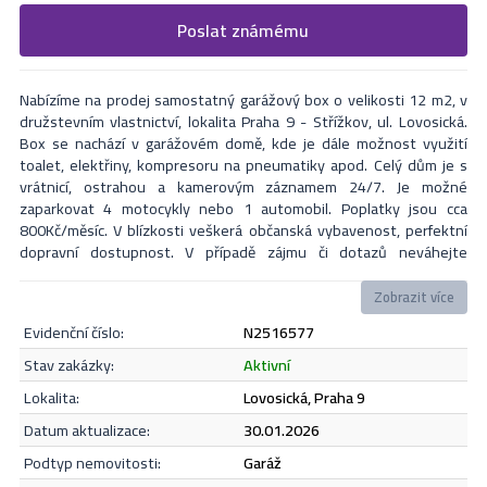
Vyplňte následující formulář. Upřesněte, co by Vás zajímalo. V
Poslat známému
Formulář odešle nabídku na uvedený email
nejbližší Vás naši makléři kontaktují.
Nabízíme na prodej samostatný garážový box o velikosti 12 m2, v
družstevním vlastnictví, lokalita Praha 9 - Střížkov, ul. Lovosická.
Box se nachází v garážovém domě, kde je dále možnost využití
toalet, elektřiny, kompresoru na pneumatiky apod. Celý dům je s
vrátnicí, ostrahou a kamerovým záznamem 24/7. Je možné
zaparkovat 4 motocykly nebo 1 automobil. Poplatky jsou cca
800Kč/měsíc. V blízkosti veškerá občanská vybavenost, perfektní
dopravní dostupnost. V případě zájmu či dotazů neváhejte
kontaktovat makléře i přes víkend.
Zobrazit více
evidenční číslo:
N2516577
Odeslat
stav zakázky:
aktivní
lokalita:
Lovosická, Praha 9
datum aktualizace:
30.01.2026
Souhlasím se
zásadami ochrany osobních údajů
.
podtyp nemovitosti:
garáž