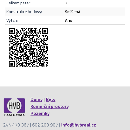
Odeslat
celkem pater:
3
konstrukce budovy:
smíšená
výtah:
Ano
Domy
|
Byty
Komerční prostory
Pozemky
244 470 367 | 602 200 907 |
info@hvbreal.cz