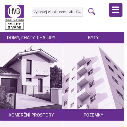
ÚVODNÍ
STRÁNKA
NEMOVITOSTI
DOMY, CHATY, CHALUPY
BYTY
DEVELOPERSKÉ
PROJEKTY
SLUŽBY
NABÍDNOUT
NEMOVITOST
POPTAT
KOMERČNÍ PROSTORY
POZEMKY
NEMOVITOST