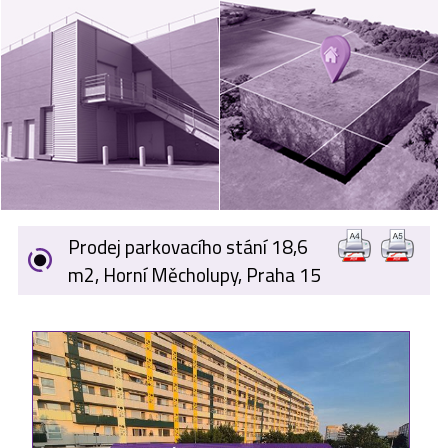
VÝKUP
NEMOVITOSTÍ
SPONZORUJEME
NÁŠ ČASOPIS
NABÍDKA
ZAMĚSTNÁNÍ
Prodej parkovacího stání 18,6
KARIÉRA
m2, Horní Měcholupy, Praha 15
KONTAKT
O NÁS