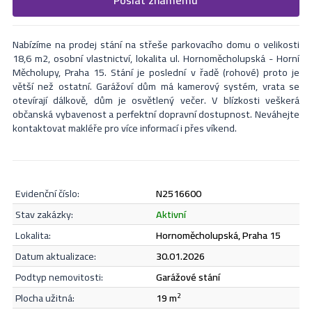
Formulář odešle nabídku na uvedený email
nejbližší Vás naši makléři kontaktují.
Nabízíme na prodej stání na střeše parkovacího domu o velikosti
18,6 m2, osobní vlastnictví, lokalita ul. Hornoměcholupská - Horní
Měcholupy, Praha 15. Stání je poslední v řadě (rohové) proto je
větší než ostatní. Garážoví dům má kamerový systém, vrata se
otevírají dálkově, dům je osvětlený večer. V blízkosti veškerá
občanská vybavenost a perfektní dopravní dostupnost. Neváhejte
kontaktovat makléře pro více informací i přes víkend.
evidenční číslo:
N2516600
Odeslat
stav zakázky:
aktivní
lokalita:
Hornoměcholupská, Praha 15
datum aktualizace:
30.01.2026
Souhlasím se
zásadami ochrany osobních údajů
.
podtyp nemovitosti:
garážové stání
plocha užitná:
19 m
2