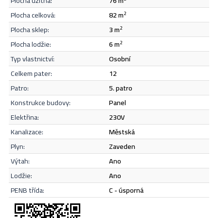
plocha užitná:
76 m
Odeslat
plocha celková:
82 m
2
plocha sklep:
3 m
2
plocha lodžie:
6 m
2
typ vlastnictví:
osobní
celkem pater:
12
patro:
5. patro
konstrukce budovy:
panel
elektřina:
230V
kanalizace:
městská
plyn:
zaveden
výtah:
Ano
lodžie:
Ano
PENB třída:
C - úsporná