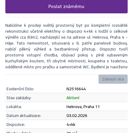
Vyplňte následující formulář. Upřesněte, co by Vás zajímalo. V
Poslat známému
Formulář odešle nabídku na uvedený email
nejbližší Vás naši makléři kontaktují.
Nabízíme k prodeji světlý prostorný byt po kompletní rozsáhlé
rekonstrukci včetně elektřiny o dispozici 4+kk s lodžií o celkové
výměře cca 83m2, nacházející se na adrese ul. Hekrova, Praha 4 -
Háje. Tato nemovitost, situovaná v 6. patře panelové budovy,
nabízí pěkný výhled a bezbariérový přistup. Dispozici tvoří
prostorná vstupní chodba, obývací pokoj s plně vybaveným
kuchyňským koutem, tři obytné místnosti, koupelna s toaletou,
oddělené místo pro pračku a samostatné WC. Bydlení je navrženo
s ohledem na moderní životní styl, vybaveno kvalitními materiály a
promyšlenými detaily. Součástí bytu je také prostorná zasklená
Zobrazit více
lodžie 6m2. Budova prošla revitalizací. V blízkosti nemovitosti se
evidenční číslo:
N2516644
nachází veškerá občanská vybavenost, včetně obchodů, restaurací
a volnočasových aktivit, což činí tuto lokalitu velmi atraktivní pro
Odeslat
stav zakázky:
aktivní
všechny, kteří hledají pohodlné rodinné bydlení. Doprava do centra
lokalita:
Hekrova, Praha 11
města je zajištěna prostřednictvím městské hromadné dopravy, v
pěší vzdálenosti zastávka autobusů s přímým spojem na metro. V
datum aktualizace:
03.02.2026
případě zájmu o prohlídku nás neváhejte kontaktovat i přes víkend.
Souhlasím se
zásadami ochrany osobních údajů
.
dispozice:
4+kk
2