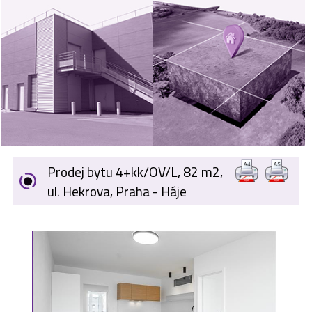
VÝKUP
NEMOVITOSTÍ
SPONZORUJEME
NÁŠ ČASOPIS
NABÍDKA
ZAMĚSTNÁNÍ
Prodej bytu 4+kk/OV/L, 82 m2,
KARIÉRA
ul. Hekrova, Praha - Háje
KONTAKT
O NÁS