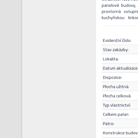
panelové budovy, n
prostorná vstupn
kuchyňskou link
oddělené místo pro
která umístěna pří
na moderní život
evidenční číslo:
promyšlenými deta
revitalizací (zatepl
stav zakázky:
nachází vešker
lokalita:
příležitost pro vol
atraktivní pro vše
datum aktualizace
Doprava do centra
Souhlasím s
dispozice:
hromadné dopravy
případě zájmu o
plocha užitná:
kontaktovat i přes 
plocha celková:
typ vlastnictví:
celkem pater:
patro:
konstrukce budov