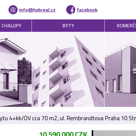
info@hvbreal.cz
facebook
, CHALUPY
BYTY
KOMERČ
bytu 4+kk/OV cca 70 m2, ul. Rembrandtova Praha 10 St
10 590 000 CZK