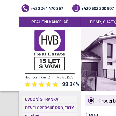
+420 244 470 367
+420 602 200 907
REALITNÍ KANCELÁŘ
DOMY, CHATY
Hodnocení klientů
4,97
/5
(
573
)
99.34
%
ÚVODNÍ STRÁNKA
Prodej 
DEVELOPERSKÉ PROJEKTY
Cena