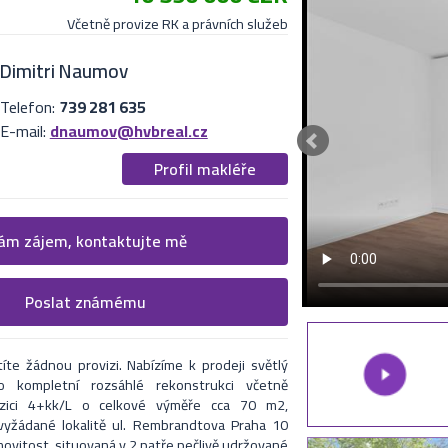
Včetně provize RK a právních služeb
Dimitri Naumov
Telefon:
739 281 635
E-mail:
dnaumov@hvbreal.cz
Profil makléře
 více informací
m zájem, kontaktujte mě
cí formulář. Upřesněte, co by Vás zajímalo.
Poslat známému
nabídku na uvedený email
i makléři kontaktují.
íte žádnou provizi. Nabízíme k prodeji světlý
o kompletní rozsáhlé rekonstrukci včetně
ozici 4+kk/L o celkové výměře cca 70 m2,
 vyžádané lokalitě ul. Rembrandtova Praha 10
movitost, situovaná v 2 patře pečlivě udržované