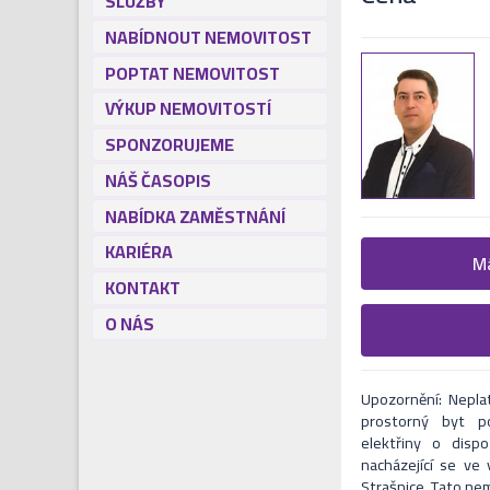
SLUŽBY
NABÍDNOUT NEMOVITOST
POPTAT NEMOVITOST
VÝKUP NEMOVITOSTÍ
SPONZORUJEME
NÁŠ ČASOPIS
NABÍDKA ZAMĚSTNÁNÍ
KARIÉRA
Žádost o
Má
KONTAKT
Vyplňte následují
O NÁS
Formulář odešle 
V nejbližší Vás naš
Upozornění: Neplat
prostorný byt p
elektřiny o disp
nacházející se ve
Strašnice. Tato ne