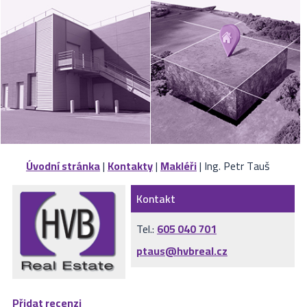
VÝKUP
NEMOVITOSTÍ
SPONZORUJEME
NÁŠ ČASOPIS
NABÍDKA
ZAMĚSTNÁNÍ
Úvodní stránka
|
Kontakty
|
Makléři
| Ing. Petr Tauš
KARIÉRA
Kontakt
KONTAKT
Tel.:
605 040 701
ptaus@hvbreal.cz
O NÁS
Přidat recenzi