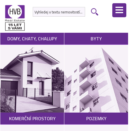
ÚVODNÍ
STRÁNKA
NEMOVITOSTI
DOMY, CHATY, CHALUPY
BYTY
DEVELOPERSKÉ
PROJEKTY
SLUŽBY
NABÍDNOUT
NEMOVITOST
POPTAT
KOMERČNÍ PROSTORY
POZEMKY
NEMOVITOST