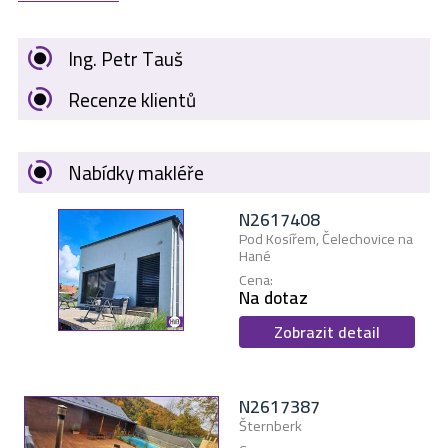
Ing. Petr Tauš
Recenze klientů
Nabídky makléře
N2617408
Pod Kosířem, Čelechovice na
Hané
Cena:
Na dotaz
Zobrazit detail
N2617387
Šternberk