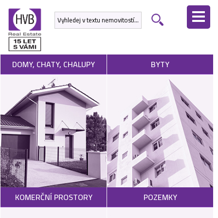
ÚVODNÍ
STRÁNKA
NEMOVITOSTI
DOMY, CHATY, CHALUPY
BYTY
DEVELOPERSKÉ
PROJEKTY
SLUŽBY
NABÍDNOUT
NEMOVITOST
POPTAT
KOMERČNÍ PROSTORY
POZEMKY
NEMOVITOST