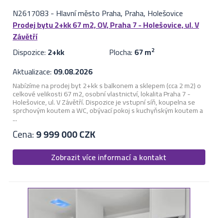
N2617083
-
Hlavní město Praha, Praha, Holešovice
Prodej bytu 2+kk 67 m2, OV, Praha 7 - Holešovice, ul. V
Závětří
Dispozice:
2+kk
Plocha:
67 m
2
Aktualizace:
09.08.2026
Nabízíme na prodej byt 2+kk s balkonem a sklepem (cca 2 m2) o
celkové velikosti 67 m2, osobní vlastnictví, lokalita Praha 7 -
Holešovice, ul. V Závětří. Dispozice je vstupní síň, koupelna se
sprchovým koutem a WC, obývací pokoj s kuchyňským koutem a
...
Cena:
9 999 000 CZK
Zobrazit více informací a kontakt