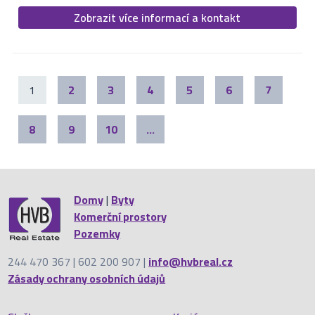
Zobrazit více informací a kontakt
1
2
3
4
5
6
7
8
9
10
...
Domy
|
Byty
Komerční prostory
Pozemky
244 470 367 | 602 200 907 |
info@hvbreal.cz
Zásady ochrany osobních údajů