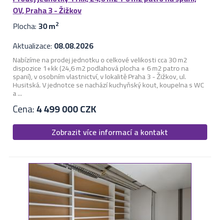
OV, Praha 3 - Žižkov
Plocha:
30 m
2
Aktualizace:
08.08.2026
Nabízíme na prodej jednotku o celkové velikosti cca 30 m2
dispozice 1+kk (24,6 m2 podlahová plocha + 6 m2 patro na
spaní), v osobním vlastnictví, v lokalitě Praha 3 - Žižkov, ul.
Husitská. V jednotce se nachází kuchyňský kout, koupelna s WC
a ...
Cena:
4 499 000 CZK
Zobrazit více informací a kontakt