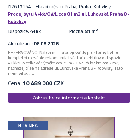
N2617154
-
Hlavní město Praha, Praha, Kobylisy
Prodej bytu 4+kk/OV/L cca 81 m2 ul. Luhovská Praha 8 -
Kobylisy
Dispozice:
4+kk
Plocha:
81 m
2
Aktualizace:
08.08.2026
REZERVOVÁNO. Nabízíme k prodeji světlý prostorný byt po
kompletní rozsáhlé rekonstrukci včetně elektřiny o dispozici
4+kk/L o celkové výměře cca 75 m2 + velká lodžie cca 7 m2,
nacházející se na adrese ul. Luhovská Praha 8 - Kobylisy. Tato
nemovitost, ...
Cena:
10 489 000 CZK
Zobrazit více informací a kontakt
NOVINKA