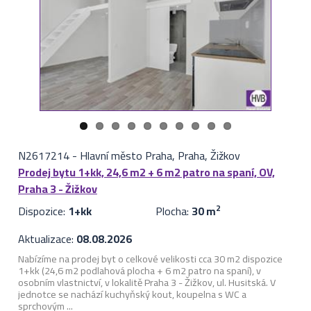
N2617214
-
Hlavní město Praha, Praha, Žižkov
Prodej bytu 1+kk, 24,6 m2 + 6 m2 patro na spaní, OV,
Praha 3 - Žižkov
Dispozice:
1+kk
Plocha:
30 m
2
Aktualizace:
08.08.2026
Nabízíme na prodej byt o celkové velikosti cca 30 m2 dispozice
1+kk (24,6 m2 podlahová plocha + 6 m2 patro na spaní), v
osobním vlastnictví, v lokalitě Praha 3 - Žižkov, ul. Husitská. V
jednotce se nachází kuchyňský kout, koupelna s WC a
sprchovým ...