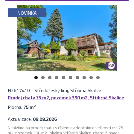
NOVINKA
N2617410
-
Středočeský kraj, Stříbrná Skalice
Prodej chaty 75 m2, pozemek 390 m2, Stříbrná Skalice
Plocha:
75 m
2
Aktualizace:
09.08.2026
Nabízíme na prodej chatu s číslem evidenčním o velikosti cca 75
m2, pozemek 390 m2, lokalita Stříbrná Skalice, chatová osada