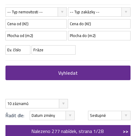
-- Typ nemovitosti --
-- Typ zakázky --
Vyhledat
10 záznamů
Řadit dle:
Datum změny
Sestupně
Nalezeno 277 nabídek, strana 1/28
>>