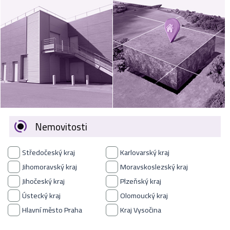
VÝKUP
NEMOVITOSTÍ
SPONZORUJEME
NÁŠ ČASOPIS
NABÍDKA
ZAMĚSTNÁNÍ
Nemovitosti
KARIÉRA
Středočeský kraj
Karlovarský kraj
KONTAKT
Jihomoravský kraj
Moravskoslezský kraj
Jihočeský kraj
Plzeňský kraj
O NÁS
Ústecký kraj
Olomoucký kraj
Hlavní město Praha
Kraj Vysočina