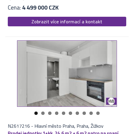
Cena:
4 499 000 CZK
Zobrazit více informací a kontakt
N2617216
-
Hlavní město Praha, Praha, Žižkov
Prodej jednotky 1+kk, 24,6 m2 + 6 m2 patro na spaní,