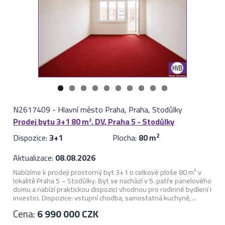
N2617409
-
Hlavní město Praha, Praha, Stodůlky
Prodej bytu 3+1 80 m², DV, Praha 5 - Stodůlky
Dispozice:
3+1
Plocha:
80 m
2
Aktualizace:
08.08.2026
Nabízíme k prodeji prostorný byt 3+1 o celkové ploše 80 m² v
lokalitě Praha 5 – Stodůlky. Byt se nachází v 5. patře panelového
domu a nabízí praktickou dispozici vhodnou pro rodinné bydlení i
investici. Dispozice: vstupní chodba, samostatná kuchyně, ...
Cena:
6 990 000 CZK