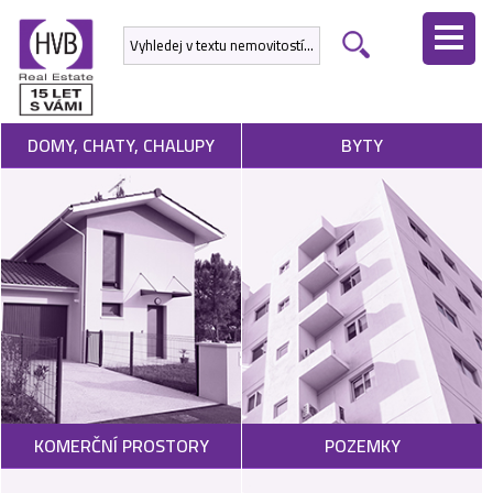
ÚVODNÍ
STRÁNKA
NEMOVITOSTI
DOMY, CHATY, CHALUPY
BYTY
DEVELOPERSKÉ
PROJEKTY
SLUŽBY
NABÍDNOUT
NEMOVITOST
POPTAT
KOMERČNÍ PROSTORY
POZEMKY
NEMOVITOST