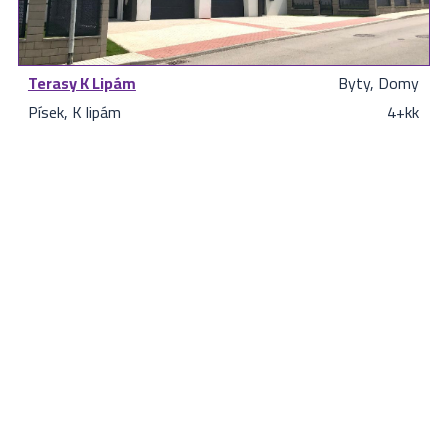
Terasy K Lipám
Byty, Domy
Písek, K lipám
4+kk