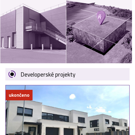
VÝKUP
NEMOVITOSTÍ
SPONZORUJEME
NÁŠ ČASOPIS
NABÍDKA
ZAMĚSTNÁNÍ
Developerské projekty
KARIÉRA
ukončeno
KONTAKT
O NÁS