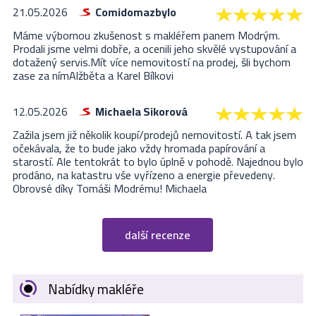
21.05.2026
Comidomazbylo
Máme výbornou zkušenost s makléřem panem Modrým.
Prodali jsme velmi dobře, a ocenili jeho skvělé vystupování a
dotažený servis.Mít více nemovitostí na prodej, šli bychom
zase za nímAlžběta a Karel Bílkovi
12.05.2026
Michaela Sikorová
Zažila jsem již několik koupí/prodejů nemovitostí. A tak jsem
očekávala, že to bude jako vždy hromada papírování a
starostí. Ale tentokrát to bylo úplně v pohodě. Najednou bylo
prodáno, na katastru vše vyřízeno a energie převedeny.
Obrovsé díky Tomáši Modrému! Michaela
další recenze
Nabídky makléře