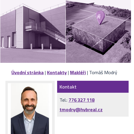
VÝKUP
NEMOVITOSTÍ
SPONZORUJEME
NÁŠ ČASOPIS
NABÍDKA
ZAMĚSTNÁNÍ
Úvodní stránka
|
Kontakty
|
Makléři
| Tomáš Modrý
KARIÉRA
Kontakt
KONTAKT
Tel.:
776 327 118
tmodry@hvbreal.cz
O NÁS