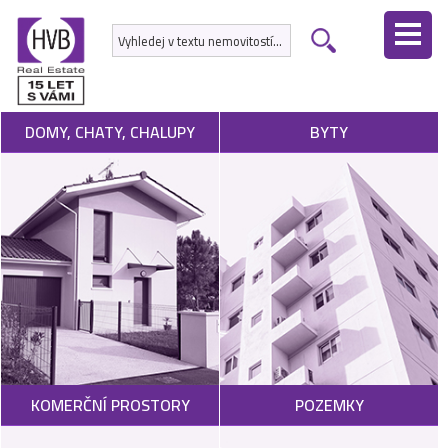
ÚVODNÍ
STRÁNKA
NEMOVITOSTI
DOMY, CHATY, CHALUPY
BYTY
DEVELOPERSKÉ
PROJEKTY
SLUŽBY
NABÍDNOUT
NEMOVITOST
POPTAT
KOMERČNÍ PROSTORY
POZEMKY
NEMOVITOST