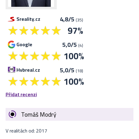
4,8
/5
Sreality.cz
(
35
)
97
%
5,0
/5
Google
(
4
)
100
%
5,0
/5
Hvbreal.cz
(
18
)
100
%
Přidat recenzi
Tomáš Modrý
V realitách od: 2017