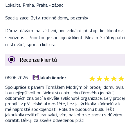
Lokalita: Praha, Praha - západ
Specializace: Byty, rodinné domy, pozemky
Důraz dávám na aktivní, individuální přístup ke klientovi,
serióznost.
Prioritou je spokojený klient. Mezi mé záliby patří
cestování, sport a kultura.
Recenze klientů
08.06.2026
Jakub Vender
Spolupráce s panem Tomášem Modrým při prodeji domu byla
tou nejlepší volbou. Velmi si cením jeho férového jednání,
odborných znalostí a skvěle zvládnuté organizace. Celý prodej
proběhl v přátelské atmosféře, bez jakýchkoliv zádrhelů a k
mé naprosté spokojenosti. Pokud v budoucnu budu řešit
jakoukoliv realitní transakci, vím, na koho se znovu s důvěrou
obrátit. Děkuji za skvěle odvedenou práci!