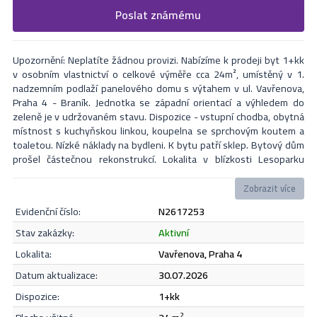
Vyplňte následující formulář. Upřesněte, co by Vás zajímalo. V
Poslat známému
Formulář odešle nabídku na uvedený email
nejbližší Vás naši makléři kontaktují.
Upozornění: Neplatíte žádnou provizi. Nabízíme k prodeji byt 1+kk
v osobním vlastnictví o celkové výměře cca 24m², umístěný v 1.
nadzemním podlaží panelového domu s výtahem v ul. Vavřenova,
Praha 4 - Braník. Jednotka se západní orientací a výhledem do
zeleně je v udržovaném stavu. Dispozice - vstupní chodba, obytná
místnost s kuchyňskou linkou, koupelna se sprchovým koutem a
toaletou. Nízké náklady na bydleni. K bytu patří sklep. Bytový dům
prošel částečnou rekonstrukcí. Lokalita v blízkosti Lesoparku
Hodkovičky poskytuje klidné místo pro bydlení s množstvím
volnočasových aktivit. Dobrá dopravní dostupnost do centra
Zobrazit více
města, v pěší vzdálenosti zastávka autobusů. V okolí se nachází
evidenční číslo:
N2617253
veškerá občanská vybavenost (školka, škola, lékárna, nákupní
možnosti, sportoviště). Vzhledem k vysoké poptávce po nájemních
Odeslat
stav zakázky:
aktivní
bytech, doporučujeme i jako zajímavou investiční příležitost
lokalita:
Vavřenova, Praha 4
zajišťující dlouhodobě stabilní výnos. Nemovitost lze financovat
hypotečním úvěrem s nejvýhodnější úrokovou sazbou na trhu,
datum aktualizace:
30.07.2026
který bezplatně zajistíme. Ohledně dotazů, či zájmu o prohlídku
Souhlasím se
zásadami ochrany osobních údajů
.
dispozice:
1+kk
mne neváhejte kontaktovat.
2