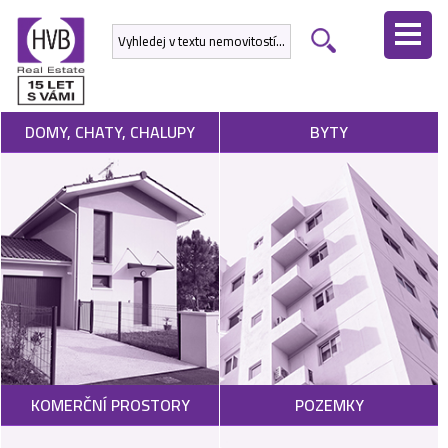
ÚVODNÍ
STRÁNKA
NEMOVITOSTI
DOMY, CHATY, CHALUPY
BYTY
DEVELOPERSKÉ
PROJEKTY
SLUŽBY
NABÍDNOUT
NEMOVITOST
POPTAT
KOMERČNÍ PROSTORY
POZEMKY
NEMOVITOST