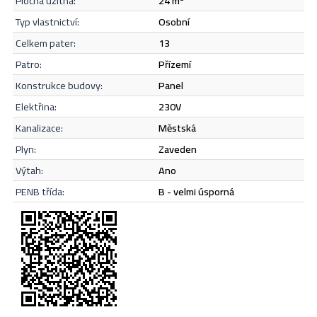
plocha užitná:
24 m
Odeslat
typ vlastnictví:
osobní
celkem pater:
13
patro:
přízemí
konstrukce budovy:
panel
elektřina:
230V
kanalizace:
městská
plyn:
zaveden
výtah:
Ano
PENB třída:
B - velmi úsporná