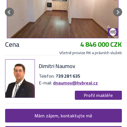
Cena
4 846 000 CZK
Včetně provize RK a právních služeb
Dimitri Naumov
Telefon:
739 281 635
E-mail:
dnaumov@hvbreal.cz
Profil makléře
Žádost o více informací
Mám zájem, kontaktujte mě