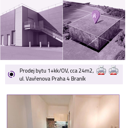
VÝKUP
NEMOVITOSTÍ
SPONZORUJEME
NÁŠ ČASOPIS
NABÍDKA
ZAMĚSTNÁNÍ
Prodej bytu 1+kk/OV, cca 24m2,
KARIÉRA
ul. Vavřenova Praha 4 Braník
KONTAKT
O NÁS