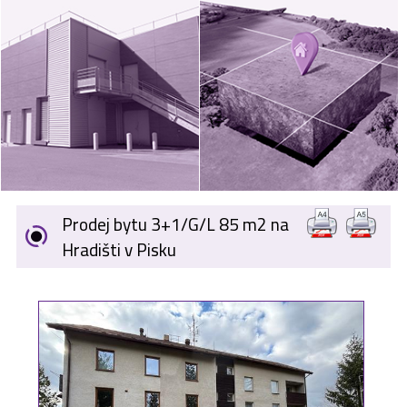
VÝKUP
NEMOVITOSTÍ
SPONZORUJEME
NÁŠ ČASOPIS
NABÍDKA
ZAMĚSTNÁNÍ
Prodej bytu 3+1/G/L 85 m2 na
KARIÉRA
Hradišti v Pisku
KONTAKT
O NÁS