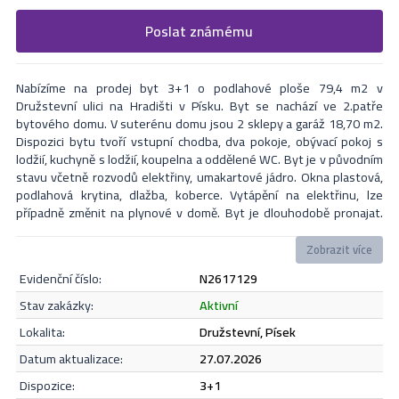
Vyplňte následující formulář. Upřesněte, co by Vás zajímalo. V
Poslat známému
Formulář odešle nabídku na uvedený email
nejbližší Vás naši makléři kontaktují.
Nabízíme na prodej byt 3+1 o podlahové ploše 79,4 m2 v
Družstevní ulici na Hradišti v Písku. Byt se nachází ve 2.patře
bytového domu. V suterénu domu jsou 2 sklepy a garáž 18,70 m2.
Dispozici bytu tvoří vstupní chodba, dva pokoje, obývací pokoj s
lodžií, kuchyně s lodžií, koupelna a oddělené WC. Byt je v původním
stavu včetně rozvodů elektřiny, umakartové jádro. Okna plastová,
podlahová krytina, dlažba, koberce. Vytápění na elektřinu, lze
případně změnit na plynové v domě. Byt je dlouhodobě pronajat.
Před domem dětské hřiště, v blízkosti školka, obchod, MHD. Více
info v RK.
Zobrazit více
evidenční číslo:
N2617129
Odeslat
stav zakázky:
aktivní
lokalita:
Družstevní, Písek
datum aktualizace:
27.07.2026
Souhlasím se
zásadami ochrany osobních údajů
.
dispozice:
3+1