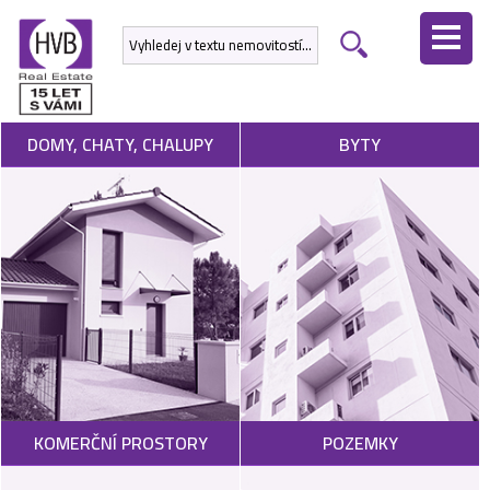
ÚVODNÍ
STRÁNKA
NEMOVITOSTI
DOMY, CHATY, CHALUPY
BYTY
DEVELOPERSKÉ
PROJEKTY
SLUŽBY
NABÍDNOUT
NEMOVITOST
POPTAT
KOMERČNÍ PROSTORY
POZEMKY
NEMOVITOST