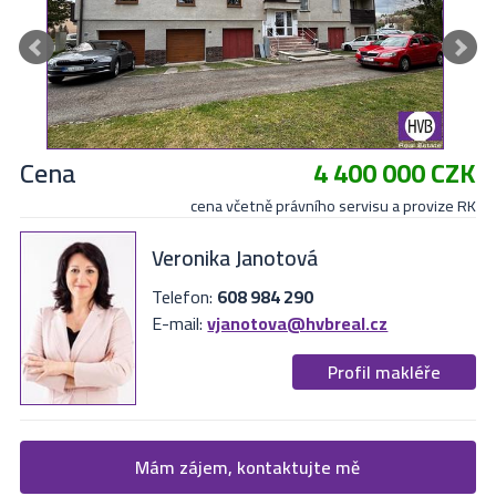
Cena
4 400 000 CZK
cena včetně právního servisu a provize RK
Veronika Janotová
Telefon:
608 984 290
E-mail:
vjanotova@hvbreal.cz
Profil makléře
Žádost o více informací
Mám zájem, kontaktujte mě