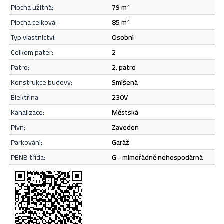
plocha užitná:
79 m
2
Odeslat
plocha celková:
85 m
2
typ vlastnictví:
osobní
celkem pater:
2
patro:
2. patro
konstrukce budovy:
smíšená
elektřina:
230V
kanalizace:
městská
plyn:
zaveden
parkování:
garáž
PENB třída:
G - mimořádně nehospodárná