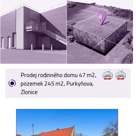
VÝKUP
NEMOVITOSTÍ
SPONZORUJEME
NÁŠ ČASOPIS
NABÍDKA
ZAMĚSTNÁNÍ
Prodej rodinného domu 47 m2,
KARIÉRA
pozemek 245 m2, Purkyňova,
Zlonice
KONTAKT
O NÁS