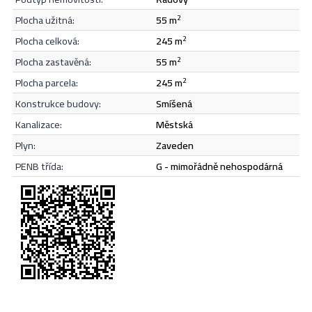
plocha užitná:
55 m
2
Odeslat
plocha celková:
245 m
2
plocha zastavěná:
55 m
2
plocha parcela:
245 m
2
konstrukce budovy:
smíšená
kanalizace:
městská
plyn:
zaveden
PENB třída:
G - mimořádně nehospodárná