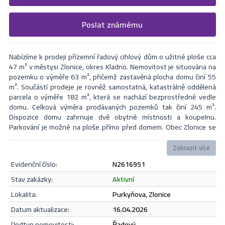
Vyplňte následující formulář. Upřesněte, co by Vás zajímalo. V
Poslat známému
Formulář odešle nabídku na uvedený email
nejbližší Vás naši makléři kontaktují.
Nabízíme k prodeji přízemní řadový cihlový dům o užitné ploše cca
47 m² v městysi Zlonice, okres Kladno. Nemovitost je situována na
pozemku o výměře 63 m², přičemž zastavěná plocha domu činí 55
m². Součástí prodeje je rovněž samostatná, katastrálně oddělená
parcela o výměře 182 m², která se nachází bezprostředně vedle
domu. Celková výměra prodávaných pozemků tak činí 245 m².
Dispozice domu zahrnuje dvě obytné místnosti a koupelnu.
Parkování je možné na ploše přímo před domem. Obec Zlonice se
nachází 7 km severně od Slaného a 20 km od Kladna. Lokalita je
obsluhována linkami PID (autobusové spoje do Slaného a Kladna) a
Zobrazit více
vlakovým spojením. V místě je k dispozici základní občanská
evidenční číslo:
N2616951
vybavenost (škola, lékař, obchody). V případě zájmu či dotazů
kontaktujte makléře, a to i během víkendu.
Odeslat
stav zakázky:
aktivní
lokalita:
Purkyňova, Zlonice
datum aktualizace:
16.04.2026
Souhlasím se
zásadami ochrany osobních údajů
.
podtyp nemovitosti:
řadový