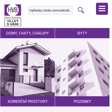
ÚVODNÍ
STRÁNKA
NEMOVITOSTI
DOMY, CHATY, CHALUPY
BYTY
DEVELOPERSKÉ
PROJEKTY
SLUŽBY
NABÍDNOUT
NEMOVITOST
POPTAT
KOMERČNÍ PROSTORY
POZEMKY
NEMOVITOST