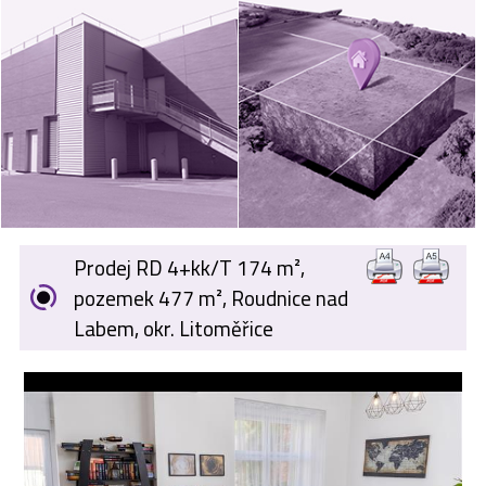
VÝKUP
NEMOVITOSTÍ
SPONZORUJEME
NÁŠ ČASOPIS
NABÍDKA
ZAMĚSTNÁNÍ
Prodej RD 4+kk/T 174 m²,
KARIÉRA
pozemek 477 m², Roudnice nad
Labem, okr. Litoměřice
KONTAKT
O NÁS