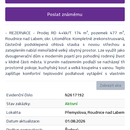
Vyplňte následující formulář. Upřesněte, co by Vás zajímalo. V
Poslat známému
Formulář odešle nabídku na uvedený email
nejbližší Vás naši makléři kontaktují.
- REZERVACE - Prodej RD 4+kk/T 174 m², pozemek 477 m²,
Roudnice nad Labem, okr. Litoměřice. Kompletně zrekonstruovaná,
částečně podsklepená cihlová stavba s novou střechou a
zateplením nabízí mimořádně velký obytný prostor. Lze využít jako
dvougenerační dům v moderním pojetí pro pohodlný rodinný život
v klidné části města. V prvním nadzemním podlaží se nacházejí tři
prostorné pokoje, kuchyňský kout a velká koupelna s vanou. Teplo
zajišťuje komfortní teplovodní podlahové vytápění s vlastním
elektrickým kotlem . Druhé nadzemní podlaží v podkroví, s
variantou vybudování samostatného vchodu přímo z ulice,
Zobrazit více
poskytuje flexibilní velký obytný prostor s možností rozdělení až
evidenční číslo:
N2617192
na čtyři další pokoje. Patro disponuje samostatným kotlem a
radiátory pro vytápění, koupelnou se sprchovým koutem, toaletou
Odeslat
stav zakázky:
aktivní
a kuchyňským koutem. Na střeše je instalován efektivní solární
lokalita:
Přemyslova, Roudnice nad Labem
ohřev vody. K domu náleží také prostorná terasa se třemi dílnami a
udržovaná zahrada se zastřešeným bazénem a dřevěnou pergolou.
datum aktualizace:
01.08.2026
Nemovitost se nachází pouhých pět minut chůze od centra města.
Souhlasím se
zásadami ochrany osobních údajů
.
podtyp nemovitosti:
řadový