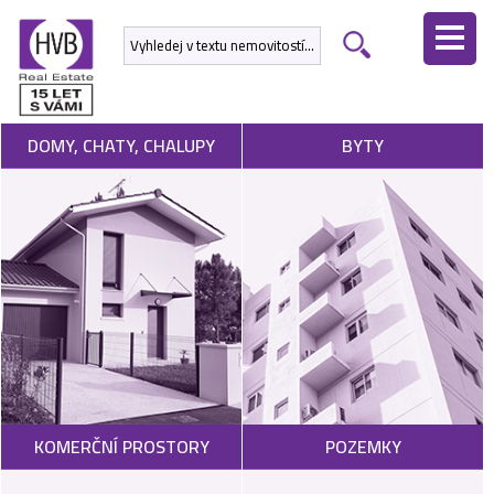
ÚVODNÍ
STRÁNKA
NEMOVITOSTI
DOMY, CHATY, CHALUPY
BYTY
DEVELOPERSKÉ
PROJEKTY
SLUŽBY
NABÍDNOUT
NEMOVITOST
POPTAT
KOMERČNÍ PROSTORY
POZEMKY
NEMOVITOST