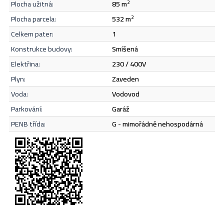
sem, vymyslíme profinancování. Více fotografií na vyžádání.
plocha užitná:
85 m
2
Prohlídky po domluvě. Možno financovat hypotékou, výhodně
Odeslat
plocha parcela:
532 m
2
vyřídíme. Může sloužit i jako kvalitní víkendový dům/chalupa. Bez
nutnosti zásadních investic. Uvedené výměry ploch objektu jsou
celkem pater:
1
pouze orientační. Wir sprechen Deutsch.
konstrukce budovy:
smíšená
elektřina:
230 / 400V
plyn:
zaveden
voda:
vodovod
parkování:
garáž
PENB třída:
G - mimořádně nehospodárná