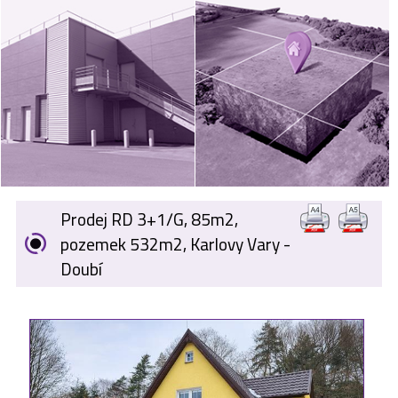
VÝKUP
NEMOVITOSTÍ
SPONZORUJEME
NÁŠ ČASOPIS
NABÍDKA
ZAMĚSTNÁNÍ
Prodej RD 3+1/G, 85m2,
KARIÉRA
pozemek 532m2, Karlovy Vary -
Doubí
KONTAKT
O NÁS