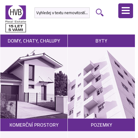
ÚVODNÍ
STRÁNKA
NEMOVITOSTI
DOMY, CHATY, CHALUPY
BYTY
DEVELOPERSKÉ
PROJEKTY
SLUŽBY
NABÍDNOUT
NEMOVITOST
POPTAT
KOMERČNÍ PROSTORY
POZEMKY
NEMOVITOST