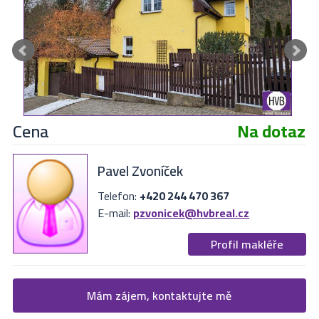
Cena
Na dotaz
Pavel Zvoníček
Telefon:
+420 244 470 367
E-mail:
pzvonicek@hvbreal.cz
Profil makléře
Žádost o více informací
Mám zájem, kontaktujte mě