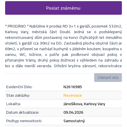
Vyplňte následující formulář. Upřesněte, co by Vás zajímalo. V
Poslat známému
Formulář odešle nabídku na uvedený email
nejbližší Vás naši makléři kontaktují.
* PRODÁNO * Nabízíme k prodeji RD 3+1 s garáží, pozemek 532m2,
Karlovy Vary, městská část Doubí. Jedná se o podsklepený
rekonstruovaný dům postavený na konci čtyřicátých let minulého
století, s garáží cca 30m2 na DO. Zastavěná plocha obytné části je
69m2, v přízemí se nachází kuchyně s jídelním koutem, koupelna s
vanou, WC, ložnice, v patře pak podkrovní obývací pokoj s
přiznanými trámy, druhý pokoj (ložnice) s výhledem na zahradu a
les a dále menší veranda. Střešní krytina zánovní, rekonstrukce
domu provedena před cca 10 lety. Vytápění plynovým kotlem,
ohřev vody bojler, kanalizace v ulici není - odpady řešeny jímkou.
Zobrazit více
Dům je umístěn na konci slepé ulice u lesa (asfaltová), na kterou
evidenční číslo:
N2616985
navazuje cyklostezka, možnost dopravy do centra KV (Dolní
nádraží) vlakem, zastávka Doubí poblíž domu. Vhodné nejen pro lidi,
Odeslat
stav zakázky:
rezervace
co mají rádi klid a přírodu; objevíte zde velmi příjemné místo k
lokalita:
Jánošíkova, Karlovy Vary
životu bez projíždějících automobilů. Nedaleko obora Linhart,
možnost procházek po CHKO Slavkovský les, na Svatošské skály
datum aktualizace:
09.04.2026
apod., v místě jsou široké možnosti volnočasových aktivit. Pokud
Souhlasím se
zásadami ochrany osobních údajů
.
podtyp nemovitosti:
samostatný
se chcete přestěhovat z bytu, prodáme Váš byt a nastěhujete se