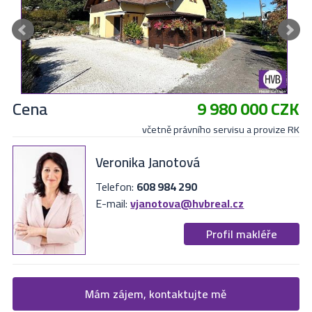
Cena
9 980 000 CZK
včetně právního servisu a provize RK
Veronika Janotová
Telefon:
608 984 290
E-mail:
vjanotova@hvbreal.cz
Profil makléře
Žádost o více informací
Mám zájem, kontaktujte mě