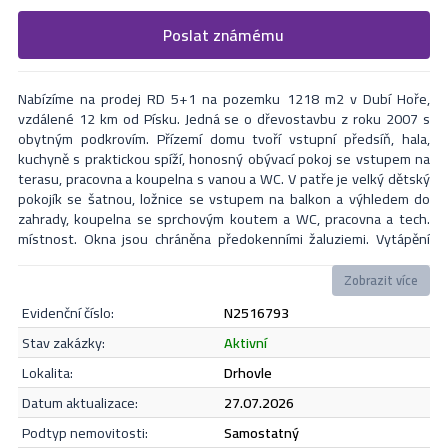
Vyplňte následující formulář. Upřesněte, co by Vás zajímalo. V
Poslat známému
Formulář odešle nabídku na uvedený email
nejbližší Vás naši makléři kontaktují.
Nabízíme na prodej RD 5+1 na pozemku 1218 m2 v Dubí Hoře,
vzdálené 12 km od Písku. Jedná se o dřevostavbu z roku 2007 s
obytným podkrovím. Přízemí domu tvoří vstupní předsíň, hala,
kuchyně s praktickou spíží, honosný obývací pokoj se vstupem na
terasu, pracovna a koupelna s vanou a WC. V patře je velký dětský
pokojík se šatnou, ložnice se vstupem na balkon a výhledem do
zahrady, koupelna se sprchovým koutem a WC, pracovna a tech.
místnost. Okna jsou chráněna předokenními žaluziemi. Vytápění
domu je řešeno kotlem Blaze comfort combi ( na pelety, dřevo) s
akumulační nádobou, což zajišťuje komfortní topení, snadné
Zobrazit více
ovládání, ohřev vody el. bojler na 200l, jako záložní zdroj je zde
evidenční číslo:
N2516793
elektrokotel. K domu náleží zahrada 1087 m2, kde nový majitel
může pokračovat ve zvelebování dle svých představ. Máte
Odeslat
stav zakázky:
aktivní
možnost volby, zda si dáte kávu na terase či v kouzelném rohu
lokalita:
Drhovle
zahrady. Dům je napojen na vlastní ČOV a obecní vodovod. Jedná se
o velmi příjemné bydlení na klidném místě. Díky dálnici D4,
datum aktualizace:
27.07.2026
pohodlnější a rychlejší spojení na Prahu. Více info v RK.
Souhlasím se
zásadami ochrany osobních údajů
.
podtyp nemovitosti:
samostatný