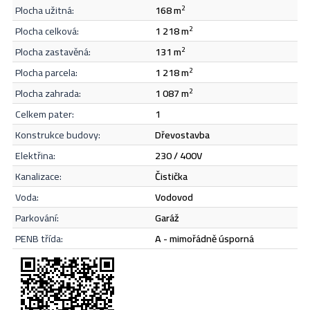
plocha užitná:
168 m
2
Odeslat
plocha celková:
1 218 m
2
plocha zastavěná:
131 m
2
plocha parcela:
1 218 m
2
plocha zahrada:
1 087 m
2
celkem pater:
1
konstrukce budovy:
dřevostavba
elektřina:
230 / 400V
kanalizace:
čistička
voda:
vodovod
parkování:
garáž
PENB třída:
A - mimořádně úsporná