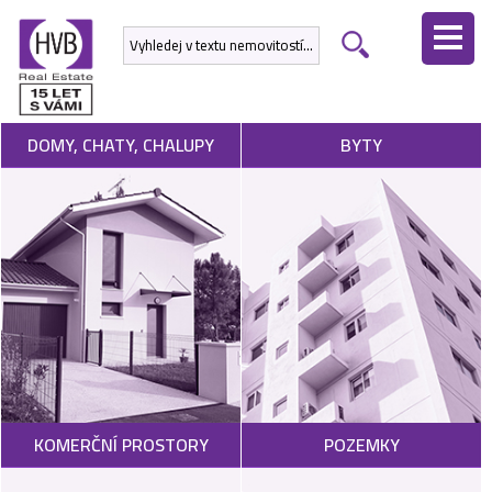
ÚVODNÍ
STRÁNKA
NEMOVITOSTI
DOMY, CHATY, CHALUPY
BYTY
DEVELOPERSKÉ
PROJEKTY
SLUŽBY
NABÍDNOUT
NEMOVITOST
POPTAT
KOMERČNÍ PROSTORY
POZEMKY
NEMOVITOST