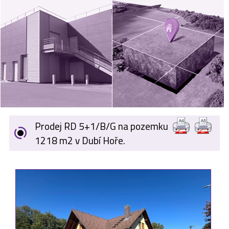
VÝKUP
NEMOVITOSTÍ
SPONZORUJEME
NÁŠ ČASOPIS
NABÍDKA
ZAMĚSTNÁNÍ
Prodej RD 5+1/B/G na pozemku
KARIÉRA
1218 m2 v Dubí Hoře.
KONTAKT
O NÁS