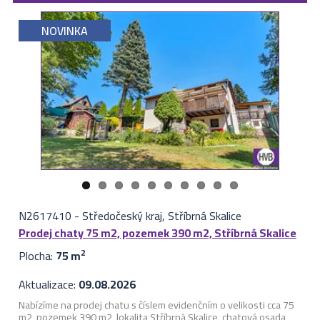
NOVINKA
N2617410
-
Středočeský kraj, Stříbrná Skalice
Prodej chaty 75 m2, pozemek 390 m2, Stříbrná Skalice
Plocha:
75 m
2
Aktualizace:
09.08.2026
Nabízíme na prodej chatu s číslem evidenčním o velikosti cca 75
m2, pozemek 390 m2, lokalita Stříbrná Skalice, chatová osada