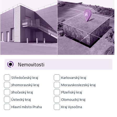
VÝKUP
NEMOVITOSTÍ
SPONZORUJEME
NÁŠ ČASOPIS
NABÍDKA
ZAMĚSTNÁNÍ
Nemovitosti
KARIÉRA
Středočeský kraj
Karlovarský kraj
KONTAKT
Jihomoravský kraj
Moravskoslezský kraj
Jihočeský kraj
Plzeňský kraj
O NÁS
Ústecký kraj
Olomoucký kraj
Hlavní město Praha
Kraj Vysočina