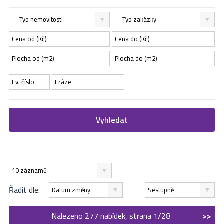
-- Typ nemovitosti --
-- Typ zakázky --
Vyhledat
10 záznamů
Řadit dle:
Datum změny
Sestupně
Nalezeno 277 nabídek, strana 1/28
>>