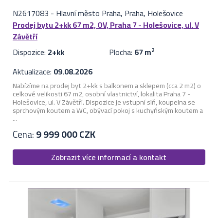
N2617083
-
Hlavní město Praha, Praha, Holešovice
Prodej bytu 2+kk 67 m2, OV, Praha 7 - Holešovice, ul. V
Závětří
Dispozice:
2+kk
Plocha:
67 m
2
Aktualizace:
09.08.2026
Nabízíme na prodej byt 2+kk s balkonem a sklepem (cca 2 m2) o
celkové velikosti 67 m2, osobní vlastnictví, lokalita Praha 7 -
Holešovice, ul. V Závětří. Dispozice je vstupní síň, koupelna se
sprchovým koutem a WC, obývací pokoj s kuchyňským koutem a
...
Cena:
9 999 000 CZK
Zobrazit více informací a kontakt