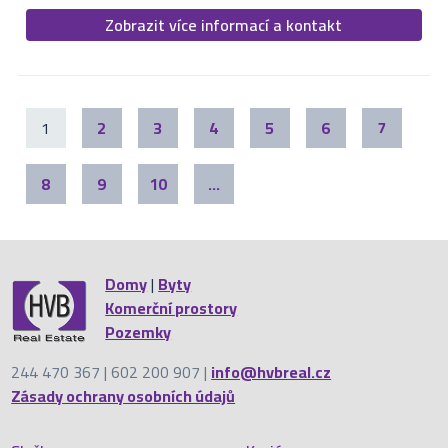
Zobrazit více informací a kontakt
1
2
3
4
5
6
7
8
9
10
...
Domy
|
Byty
Komerční prostory
Pozemky
244 470 367 | 602 200 907 |
info@hvbreal.cz
Zásady ochrany osobních údajů