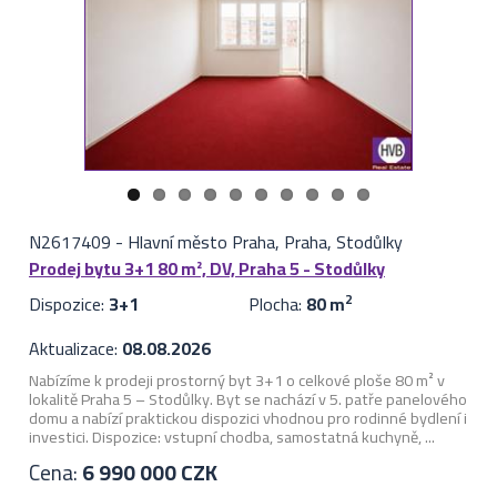
N2617409
-
Hlavní město Praha, Praha, Stodůlky
Prodej bytu 3+1 80 m², DV, Praha 5 - Stodůlky
Dispozice:
3+1
Plocha:
80 m
2
Aktualizace:
08.08.2026
Nabízíme k prodeji prostorný byt 3+1 o celkové ploše 80 m² v
lokalitě Praha 5 – Stodůlky. Byt se nachází v 5. patře panelového
domu a nabízí praktickou dispozici vhodnou pro rodinné bydlení i
investici. Dispozice: vstupní chodba, samostatná kuchyně, ...
Cena:
6 990 000 CZK