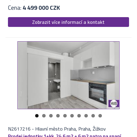
Cena:
4 499 000 CZK
Zobrazit více informací a kontakt
N2617216
-
Hlavní město Praha, Praha, Žižkov
Prodej jednotky 1+kk, 24,6 m2 + 6 m2 patro na spaní,