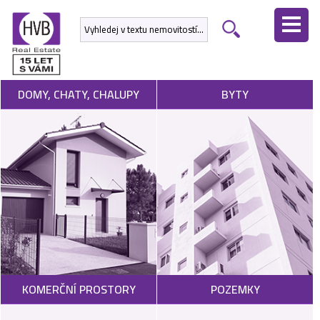
ÚVODNÍ
STRÁNKA
NEMOVITOSTI
DOMY, CHATY, CHALUPY
BYTY
DEVELOPERSKÉ
PROJEKTY
SLUŽBY
NABÍDNOUT
NEMOVITOST
POPTAT
KOMERČNÍ PROSTORY
POZEMKY
NEMOVITOST