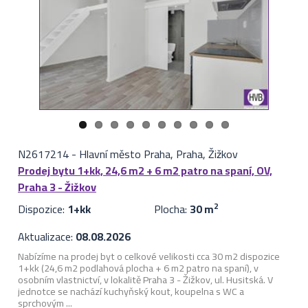
N2617214
-
Hlavní město Praha, Praha, Žižkov
Prodej bytu 1+kk, 24,6 m2 + 6 m2 patro na spaní, OV,
Praha 3 - Žižkov
Dispozice:
1+kk
Plocha:
30 m
2
Aktualizace:
08.08.2026
Nabízíme na prodej byt o celkové velikosti cca 30 m2 dispozice
1+kk (24,6 m2 podlahová plocha + 6 m2 patro na spaní), v
osobním vlastnictví, v lokalitě Praha 3 - Žižkov, ul. Husitská. V
jednotce se nachází kuchyňský kout, koupelna s WC a
sprchovým ...