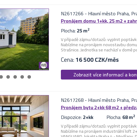
N2617266
-
Hlavní město Praha, Pra
Pronájem domu 1+kk, 25 m2 + zahr
Plocha:
25 m
2
V případě zájmu/dotazů: vyplnit poptávk
Nabízíme na pronájem novostavbu domu 1
Strašnice. Jednotka se nachází v domě po
Cena:
16 500 CZK/měs
Zobrazit více informací a ko
N2617268
-
Hlavní město Praha, P
Pronájem bytu 2+kk 68 m2 + před
Dispozice:
2+kk
Plocha:
68 m
2
V případě zájmu/dotazů: vyplnit poptávk
Nabízíme na pronájem industriální loft 2
VANGUARD, lokalita Praha 4 - Modřany. Di