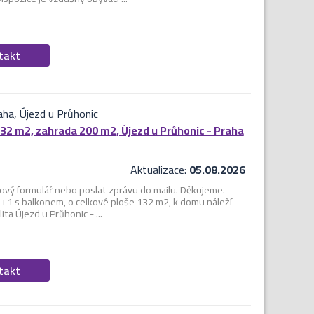
ntakt
aha, Újezd u Průhonic
2 m2, zahrada 200 m2, Újezd u Průhonic - Praha
Aktualizace:
05.08.2026
ový formulář nebo poslat zprávu do mailu. Děkujeme.
+1 s balkonem, o celkové ploše 132 m2, k domu náleží
ta Újezd u Průhonic - ...
ntakt