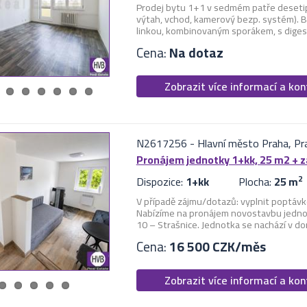
Prodej bytu 1+1 v sedmém patře desetipo
výtah, vchod, kamerový bezp. systém). B
linkou, kombinovaným sporákem, s digestoří
Cena:
Na dotaz
Zobrazit více informací a ko
N2617256
-
Hlavní město Praha, Pra
Pronájem jednotky 1+kk, 25 m2 + z
Dispozice:
1+kk
Plocha:
25 m
2
V případě zájmu/dotazů: vyplnit poptávk
Nabízíme na pronájem novostavbu jednot
10 – Strašnice. Jednotka se nachází v do
Cena:
16 500 CZK/měs
Zobrazit více informací a ko