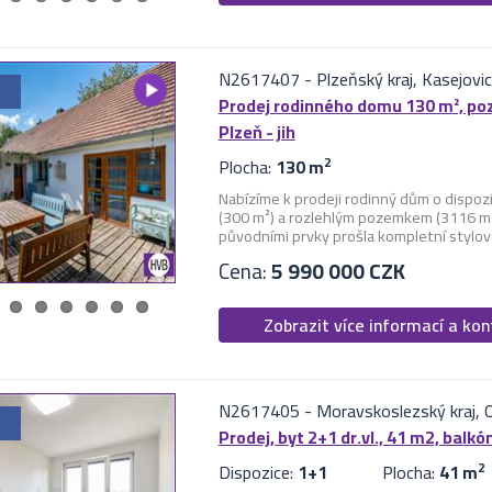
N2617407
-
Plzeňský kraj, Kasejovi
Prodej rodinného domu 130 m², poz
Plzeň - jih
Plocha:
130 m
2
Nabízíme k prodeji rodinný dům o dispo
(300 m²) a rozlehlým pozemkem (3116 m²
původními prvky prošla kompletní stylovou
Cena:
5 990 000 CZK
Zobrazit více informací a ko
N2617405
-
Moravskoslezský kraj, 
Prodej, byt 2+1 dr.vl., 41 m2, balk
Dispozice:
1+1
Plocha:
41 m
2