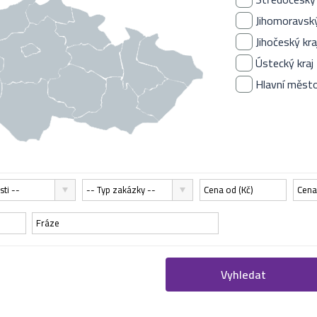
Jihomoravský
Jihočeský kra
Ústecký kraj
Hlavní měst
sti --
-- Typ zakázky --
Vyhledat