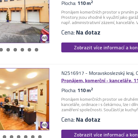
Plocha:
110 m
2
Pronájem komerčních prostor v prvním 
Prostory jsou vhodné k využití jako gará
např. administrativní zázemí, kanceláře. 
Cena:
Na dotaz
Zobrazit více informací a ko
N2516917
-
Moravskoslezský kraj, 
Pronájem, komerční - kanceláře, 1
Plocha:
110 m
2
Pronájem komerčních prostor ve druhém 
kanceláře, ordinace i s čekárnou, lze i d
zaměření společnosti. Součástí je kuchyňk
Cena:
Na dotaz
Zobrazit více informací a ko