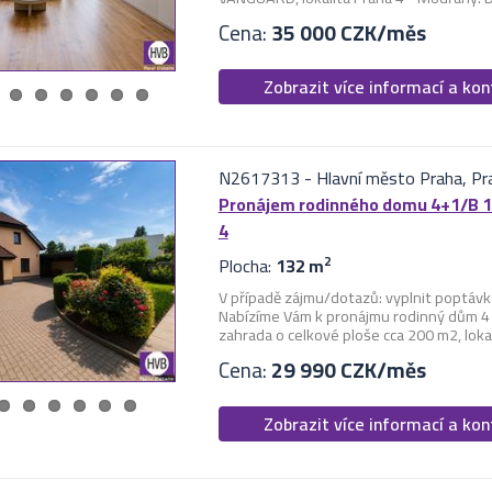
Cena:
35 000 CZK/měs
Zobrazit více informací a ko
N2617313
-
Hlavní město Praha, Pr
Pronájem rodinného domu 4+1/B 13
4
Plocha:
132 m
2
V případě zájmu/dotazů: vyplnit poptávk
Nabízíme Vám k pronájmu rodinný dům 4 
zahrada o celkové ploše cca 200 m2, lokali
Cena:
29 990 CZK/měs
Zobrazit více informací a ko