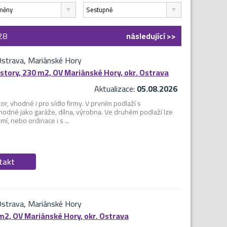
měny
Sestupně
28
následující
>>
Ostrava, Mariánské Hory
story, 230 m2, OV Mariánské Hory, okr. Ostrava
Aktualizace:
05.08.2026
, vhodné i pro sídlo firmy. V prvním podlaží s
dné jako garáže, dílna, výrobna. Ve druhém podlaží lze
í, nebo ordinace i s ...
ntakt
Ostrava, Mariánské Hory
m2, OV Mariánské Hory, okr. Ostrava