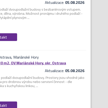
Aktualizace:
05.08.2026
podlaží dvoupodlažní budovy s bezbariérovým vstupem.
že, dílna, výrobna. Možnost pronájmu i druhého podlaží -
Vytápění plynovým ...
ntakt
Ostrava, Mariánské Hory
10 m2, OV Mariánské Hory, okr. Ostrava
Aktualizace:
05.08.2026
podlaží dvoupodlažní budovy. Prostory jsou vhodné jako
ílna pro drobnou výrobu nebo servisní činnost - dle
a s kuchyňskou linkou, ...
ntakt