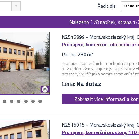
Řadit dle:
Datum z
Nalezeno 278 nabídek, strana 1/
N2516899
-
Moravskoslezský kraj, 
Pronájem, komerční - obchodní pro
Plocha:
230 m
2
Pronájem komerčních - obchodních prostor
bezbariérovým vstupem jsou prostory vho
prostory využít jako administrativní zázem
Cena:
Na dotaz
Zobrazit více informací a ko
N2516915
-
Moravskoslezský kraj, 
Pronájem, komerční prostory, 110 