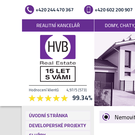
+420 244 470 367
+420 602 200 907
REALITNÍ KANCELÁŘ
DOMY, CHATY
Hodnocení klientů
4,97
/5
(
573
)
99.34
%
ÚVODNÍ STRÁNKA
Nemovit
DEVELOPERSKÉ PROJEKTY