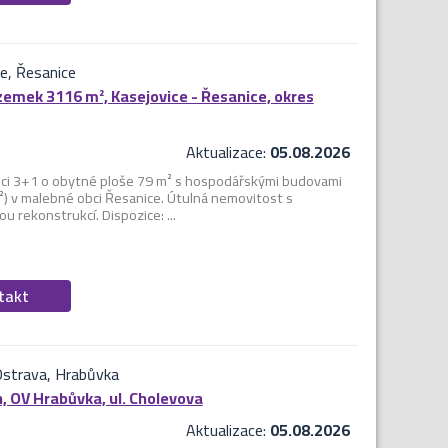
ce, Řesanice
emek 3116 m², Kasejovice - Řesanice, okres
Aktualizace:
05.08.2026
zici 3+1 o obytné ploše 79 m² s hospodářskými budovami
) v malebné obci Řesanice. Útulná nemovitost s
 rekonstrukcí. Dispozice: ...
ntakt
Ostrava, Hrabůvka
ón, OV Hrabůvka, ul. Cholevova
Aktualizace:
05.08.2026