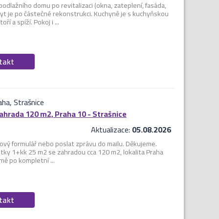
dlažního domu po revitalizaci (okna, zateplení, fasáda,
yt je po částečné rekonstrukci. Kuchyně je s kuchyňskou
 a spíží. Pokoj i ...
ntakt
ha, Strašnice
ahrada 120 m2, Praha 10 - Strašnice
Aktualizace:
05.08.2026
ový formulář nebo poslat zprávu do mailu. Děkujeme.
ky 1+kk 25 m2 se zahradou cca 120 m2, lokalita Praha
mě po kompletní ...
ntakt