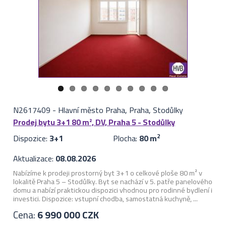
N2617409
-
Hlavní město Praha, Praha, Stodůlky
Prodej bytu 3+1 80 m², DV, Praha 5 - Stodůlky
Dispozice:
3+1
Plocha:
80 m
2
Aktualizace:
08.08.2026
Nabízíme k prodeji prostorný byt 3+1 o celkové ploše 80 m² v
lokalitě Praha 5 – Stodůlky. Byt se nachází v 5. patře panelového
domu a nabízí praktickou dispozici vhodnou pro rodinné bydlení i
investici. Dispozice: vstupní chodba, samostatná kuchyně, ...
Cena:
6 990 000 CZK