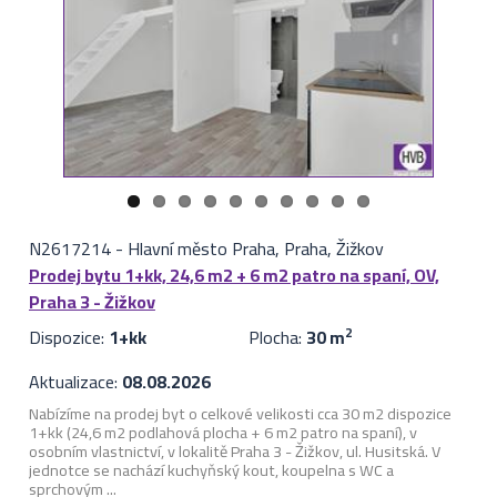
N2617214
-
Hlavní město Praha, Praha, Žižkov
Prodej bytu 1+kk, 24,6 m2 + 6 m2 patro na spaní, OV,
Praha 3 - Žižkov
Dispozice:
1+kk
Plocha:
30 m
2
Aktualizace:
08.08.2026
Nabízíme na prodej byt o celkové velikosti cca 30 m2 dispozice
1+kk (24,6 m2 podlahová plocha + 6 m2 patro na spaní), v
osobním vlastnictví, v lokalitě Praha 3 - Žižkov, ul. Husitská. V
jednotce se nachází kuchyňský kout, koupelna s WC a
sprchovým ...