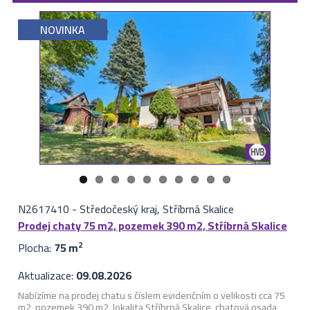
NOVINKA
N2617410
-
Středočeský kraj, Stříbrná Skalice
Prodej chaty 75 m2, pozemek 390 m2, Stříbrná Skalice
Plocha:
75 m
2
Aktualizace:
09.08.2026
Nabízíme na prodej chatu s číslem evidenčním o velikosti cca 75
m2, pozemek 390 m2, lokalita Stříbrná Skalice, chatová osada