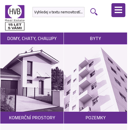
ÚVODNÍ
STRÁNKA
NEMOVITOSTI
DOMY, CHATY, CHALUPY
BYTY
DEVELOPERSKÉ
PROJEKTY
SLUŽBY
NABÍDNOUT
NEMOVITOST
POPTAT
KOMERČNÍ PROSTORY
POZEMKY
NEMOVITOST