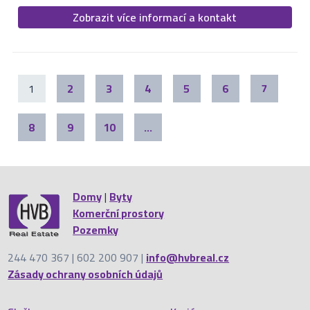
Zobrazit více informací a kontakt
1
2
3
4
5
6
7
8
9
10
...
Domy
|
Byty
Komerční prostory
Pozemky
244 470 367 | 602 200 907 |
info@hvbreal.cz
Zásady ochrany osobních údajů