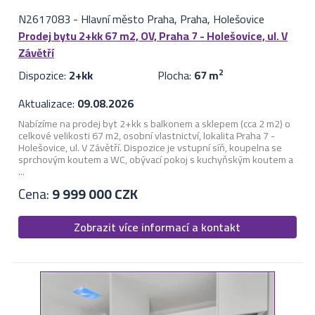
N2617083
-
Hlavní město Praha, Praha, Holešovice
Prodej bytu 2+kk 67 m2, OV, Praha 7 - Holešovice, ul. V
Závětří
Dispozice:
2+kk
Plocha:
67 m
2
Aktualizace:
09.08.2026
Nabízíme na prodej byt 2+kk s balkonem a sklepem (cca 2 m2) o
celkové velikosti 67 m2, osobní vlastnictví, lokalita Praha 7 -
Holešovice, ul. V Závětří. Dispozice je vstupní síň, koupelna se
sprchovým koutem a WC, obývací pokoj s kuchyňským koutem a
...
Cena:
9 999 000 CZK
Zobrazit více informací a kontakt