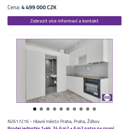
Cena:
4 499 000 CZK
Zobrazit více informací a kontakt
N2617216
-
Hlavní město Praha, Praha, Žižkov
Prodej jednotky 1+kk, 24,6 m2 + 6 m2 patro na spaní,