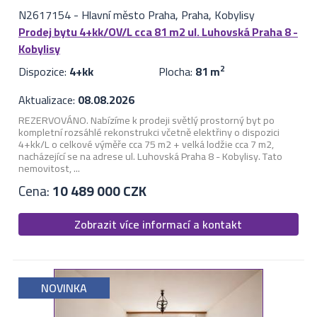
N2617154
-
Hlavní město Praha, Praha, Kobylisy
Prodej bytu 4+kk/OV/L cca 81 m2 ul. Luhovská Praha 8 -
Kobylisy
Dispozice:
4+kk
Plocha:
81 m
2
Aktualizace:
08.08.2026
REZERVOVÁNO. Nabízíme k prodeji světlý prostorný byt po
kompletní rozsáhlé rekonstrukci včetně elektřiny o dispozici
4+kk/L o celkové výměře cca 75 m2 + velká lodžie cca 7 m2,
nacházející se na adrese ul. Luhovská Praha 8 - Kobylisy. Tato
nemovitost, ...
Cena:
10 489 000 CZK
Zobrazit více informací a kontakt
NOVINKA