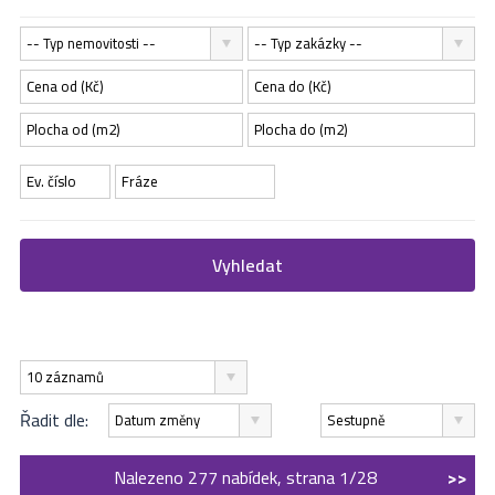
-- Typ nemovitosti --
-- Typ zakázky --
Vyhledat
10 záznamů
Řadit dle:
Datum změny
Sestupně
Nalezeno 277 nabídek, strana 1/28
>>