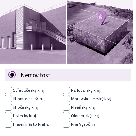
VÝKUP
NEMOVITOSTÍ
SPONZORUJEME
NÁŠ ČASOPIS
NABÍDKA
ZAMĚSTNÁNÍ
Nemovitosti
KARIÉRA
Středočeský kraj
Karlovarský kraj
KONTAKT
Jihomoravský kraj
Moravskoslezský kraj
Jihočeský kraj
Plzeňský kraj
O NÁS
Ústecký kraj
Olomoucký kraj
Hlavní město Praha
Kraj Vysočina