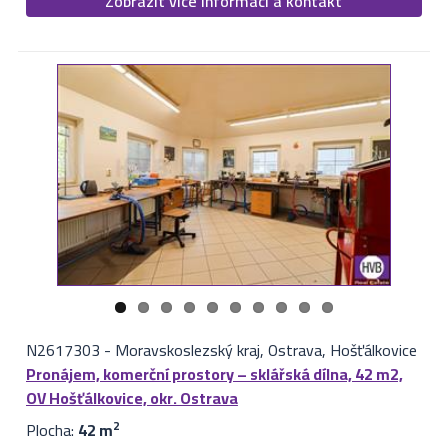
Zobrazit více informací a kontakt
N2617303
-
Moravskoslezský kraj, Ostrava, Hošťálkovice
Pronájem, komerční prostory – sklářská dílna, 42 m2,
OV Hošťálkovice, okr. Ostrava
Plocha:
42 m
2