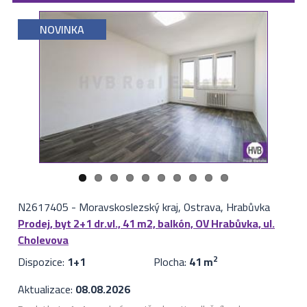
NOVINKA
N2617405
-
Moravskoslezský kraj, Ostrava, Hrabůvka
Prodej, byt 2+1 dr.vl., 41 m2, balkón, OV Hrabůvka, ul.
Cholevova
Dispozice:
1+1
Plocha:
41 m
2
Aktualizace:
08.08.2026