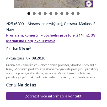
N2516899
-
Moravskoslezský kraj, Ostrava, Mariánské
Hory
Pronájem, komerční - obchodní prostory, 314 m2, OV
Mariánské Hory, okr. Ostrava
Plocha:
314 m
2
Aktualizace:
07.08.2026
Pronájem komerčních - obchodních prostor, vhodné i pro sídlo
firmy. V prvním podlaží s bezbariérovým vstupem jsou prostory
vhodné jako garáže, dílna, výrobna. Ve druhém podlaží lze
prostory využít jako administrativní zázemí, nebo ordinace i s ...
Cena:
Na dotaz
Zobrazit více informací a kontakt