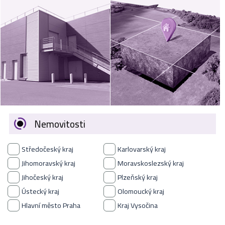
VÝKUP
NEMOVITOSTÍ
SPONZORUJEME
NÁŠ ČASOPIS
NABÍDKA
ZAMĚSTNÁNÍ
Nemovitosti
KARIÉRA
Středočeský kraj
Karlovarský kraj
KONTAKT
Jihomoravský kraj
Moravskoslezský kraj
Jihočeský kraj
Plzeňský kraj
O NÁS
Ústecký kraj
Olomoucký kraj
Hlavní město Praha
Kraj Vysočina