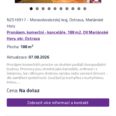
N2516917
-
Moravskoslezský kraj, Ostrava, Mariánské
Hory
Pronájem, komerční - kanceláře, 188 m2, OV Mariánské
Hory, okr. Ostrava
Plocha:
188 m
2
Aktualizace:
07.08.2026
Pronájem komerčních prostor ve druhém podlaží dvoupodlažní
budovy. Prostory jsou vhodné jako kanceláře, ordinace i s
čekárnou, lze i dílna pro drobnou výrobu nebo servisní činnost -
dle zaměření společnosti. Součástí je kuchyňka s kuchyňskou
linkou, ...
Cena:
Na dotaz
Zobrazit více informací a kontakt