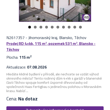
N2617357
-
Jihomoravský kraj, Blansko, Těchov
Prodej RD 4+kk, 115 m², pozemek 531 m², Blansko -
Těchov
Plocha:
115 m
2
Aktualizace:
07.08.2026
Hledáte klidné bydlení v přírodě, ale nechcete se vzdát výhod
okresního města? Tento rodinný dům 4+kk s garáží v blanenské
části Těchov spojuje komfort úsporné dřevostavby od
společnosti Haas Fertigbau s jedinečnou polohou v Moravském
krasu. Nabízí ...
Cena:
Na dotaz