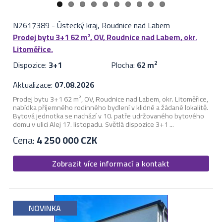
N2617389
-
Ústecký kraj, Roudnice nad Labem
Prodej bytu 3+1 62 m², OV, Roudnice nad Labem, okr.
Litoměřice.
Dispozice:
3+1
Plocha:
62 m
2
Aktualizace:
07.08.2026
Prodej bytu 3+1 62 m², OV, Roudnice nad Labem, okr. Litoměřice,
nabídka příjemného rodinného bydlení v klidné a žádané lokalitě.
Bytová jednotka se nachází v 10. patře udržovaného bytového
domu v ulici Alej 17. listopadu. Světlá dispozice 3+1 ...
Cena:
4 250 000 CZK
Zobrazit více informací a kontakt
NOVINKA