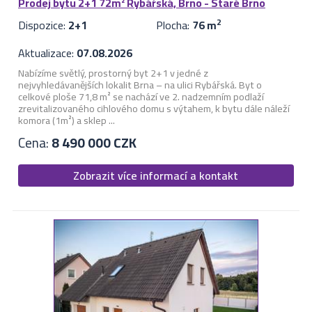
Prodej bytu 2+1 72m² Rybářská, Brno - Staré Brno
Dispozice:
2+1
Plocha:
76 m
2
Aktualizace:
07.08.2026
Nabízíme světlý, prostorný byt 2+1 v jedné z
nejvyhledávanějších lokalit Brna – na ulici Rybářská. Byt o
celkové ploše 71,8 m² se nachází ve 2. nadzemním podlaží
zrevitalizovaného cihlového domu s výtahem, k bytu dále náleží
komora (1m²) a sklep ...
Cena:
8 490 000 CZK
Zobrazit více informací a kontakt