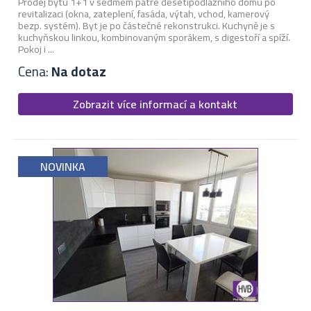
Prodej bytu 1+1 v sedmém patře desetipodlažního domu po
revitalizaci (okna, zateplení, fasáda, výtah, vchod, kamerový
bezp. systém). Byt je po částečné rekonstrukci. Kuchyně je s
kuchyňskou linkou, kombinovaným sporákem, s digestoří a spíží.
Pokoj i ...
Cena:
Na dotaz
Zobrazit více informací a kontakt
NOVINKA