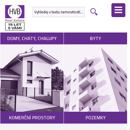
ÚVODNÍ
STRÁNKA
NEMOVITOSTI
DOMY, CHATY, CHALUPY
BYTY
DEVELOPERSKÉ
PROJEKTY
SLUŽBY
NABÍDNOUT
NEMOVITOST
POPTAT
KOMERČNÍ PROSTORY
POZEMKY
NEMOVITOST