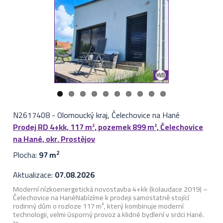
N2617408
-
Olomoucký kraj, Čelechovice na Hané
Prodej RD 4+kk, 117 m², pozemek 899 m², Čelechovice
na Hané, okr. Prostějov
Plocha:
97 m
2
Aktualizace:
07.08.2026
Moderní nízkoenergetická novostavba 4+kk (kolaudace 2019) –
Čelechovice na Hané ​Nabízíme k prodeji samostatně stojící
rodinný dům o rozloze 117 m², který kombinuje moderní
technologii, velmi úsporný provoz a klidné bydlení v srdci Hané.
Je ...