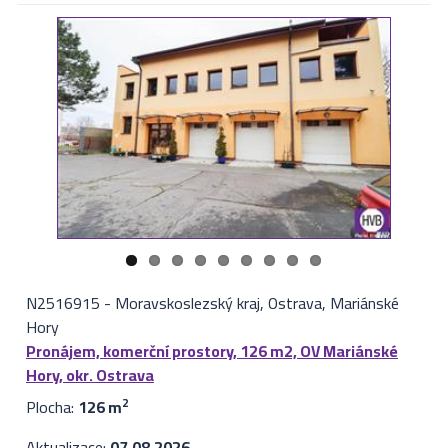
N2516915
-
Moravskoslezský kraj, Ostrava, Mariánské
Hory
Pronájem, komerční prostory, 126 m2, OV Mariánské
Hory, okr. Ostrava
Plocha:
126 m
2
Aktualizace:
07.08.2026