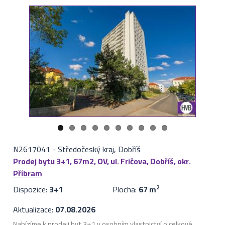
N2617041
-
Středočeský kraj, Dobříš
Prodej bytu 3+1, 67m2, OV, ul. Fričova, Dobříš, okr.
Příbram
Dispozice:
3+1
Plocha:
67 m
2
Aktualizace:
07.08.2026
Nabízíme k prodeji byt 3+1 v osobním vlastnictví o celkové