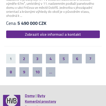
výměře 67m², umístěný v 11. nadzemním podlaží panelového
domu v ulici Fričova ve městě Dobříš. Jednotka s jihozápadní
orientací a krásnými výhledy do okolí je v původním stavu,
vhodná k ...
Cena:
5 490 000 CZK
Zobrazit více informací a kontakt
1
2
3
4
5
6
7
8
9
10
...
Domy
|
Byty
Komerční prostory