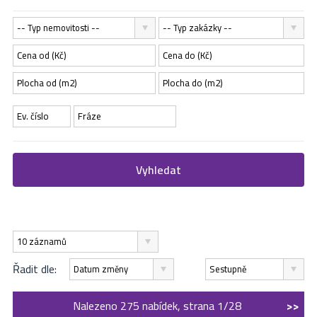
-- Typ nemovitosti --
-- Typ zakázky --
Vyhledat
10 záznamů
Řadit dle:
Datum změny
Sestupně
Nalezeno 275 nabídek, strana 1/28
>>