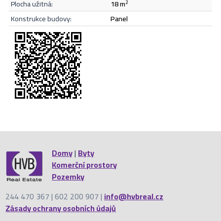
plocha užitná:
18 m
2
Odeslat
konstrukce budovy:
panel
Domy
|
Byty
Komerční prostory
Pozemky
244 470 367 | 602 200 907 |
info@hvbreal.cz
Zásady ochrany osobních údajů