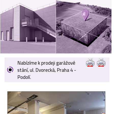
VÝKUP
NEMOVITOSTÍ
SPONZORUJEME
NÁŠ ČASOPIS
NABÍDKA
ZAMĚSTNÁNÍ
Nabízíme k prodeji garážové
KARIÉRA
stání, ul. Dvorecká, Praha 4 -
Podolí.
KONTAKT
O NÁS