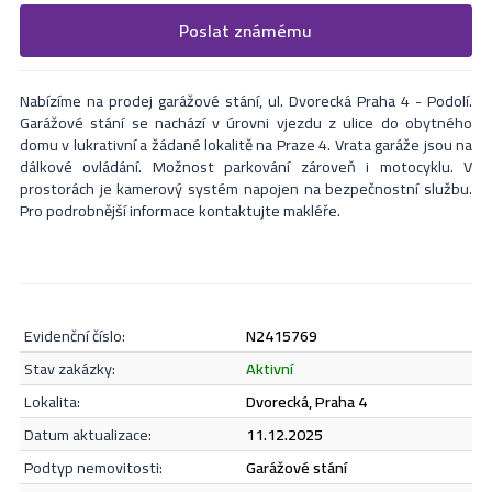
Vyplňte následující formulář. Upřesněte, co by Vás zajímalo. V
Poslat známému
Formulář odešle nabídku na uvedený email
nejbližší Vás naši makléři kontaktují.
Nabízíme na prodej garážové stání, ul. Dvorecká Praha 4 - Podolí.
Garážové stání se nachází v úrovni vjezdu z ulice do obytného
domu v lukrativní a žádané lokalitě na Praze 4. Vrata garáže jsou na
dálkové ovládání. Možnost parkování zároveň i motocyklu. V
prostorách je kamerový systém napojen na bezpečnostní službu.
Pro podrobnější informace kontaktujte makléře.
evidenční číslo:
N2415769
Odeslat
stav zakázky:
aktivní
lokalita:
Dvorecká, Praha 4
datum aktualizace:
11.12.2025
Souhlasím se
zásadami ochrany osobních údajů
.
podtyp nemovitosti:
garážové stání