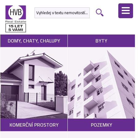
ÚVODNÍ
STRÁNKA
NEMOVITOSTI
DOMY, CHATY, CHALUPY
BYTY
DEVELOPERSKÉ
PROJEKTY
SLUŽBY
NABÍDNOUT
NEMOVITOST
POPTAT
KOMERČNÍ PROSTORY
POZEMKY
NEMOVITOST