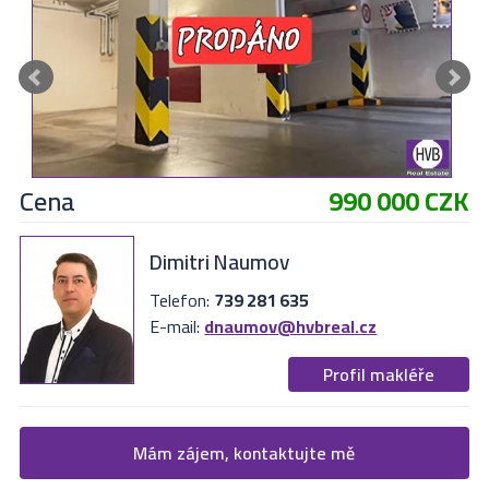
Cena
990 000 CZK
Dimitri Naumov
Telefon:
739 281 635
E-mail:
dnaumov@hvbreal.cz
Profil makléře
Žádost o více informací
Mám zájem, kontaktujte mě