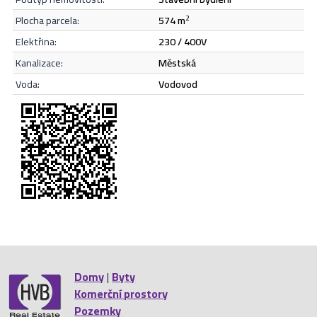
plocha parcela:
574 m
2
Odeslat
elektřina:
230 / 400V
kanalizace:
městská
voda:
vodovod
Domy
|
Byty
Komerční prostory
Pozemky