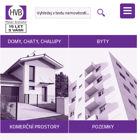
ÚVODNÍ
STRÁNKA
NEMOVITOSTI
DOMY, CHATY, CHALUPY
BYTY
DEVELOPERSKÉ
PROJEKTY
SLUŽBY
NABÍDNOUT
NEMOVITOST
POPTAT
KOMERČNÍ PROSTORY
POZEMKY
NEMOVITOST