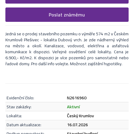
Vyplňte následující formulář. Upřesněte, co by Vás zajímalo. V
Poslat známému
Formulář odešle nabídku na uvedený email
nejbližší Vás naši makléři kontaktují.
Jedná se o prodej stavebního pozemku o výměře 574 m2 v Českém
Krumlově Plešivec - lokalita Dubový vrch. Je zde nádherný výhled
na město a okolí. Kanalizace, vodovod, elektřina a asfaltová
komunikace k dispozici. Veřejné osvětlení celé lokality. Cena je
6.900,- Kč/m2. K dispozici je více pozemků pro samostatné nebo
řadové domy. Pro další info volejte. Možnost zajištění hypotéky.
evidenční číslo:
N2616960
Odeslat
stav zakázky:
aktivní
lokalita:
Český Krumlov
datum aktualizace:
16.07.2026
Souhlasím se
zásadami ochrany osobních údajů
.
podtyp nemovitosti:
stavební bydlení