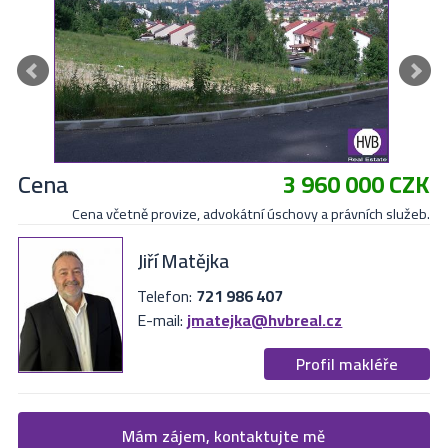
Cena
3 960 000 CZK
Cena včetně provize, advokátní úschovy a právních služeb.
Jiří Matějka
Telefon:
721 986 407
E-mail:
jmatejka@hvbreal.cz
Profil makléře
Žádost o více informací
Mám zájem, kontaktujte mě