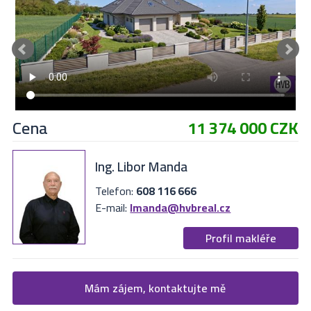
Cena
11 374 000 CZK
Ing. Libor Manda
Telefon:
608 116 666
E-mail:
lmanda@hvbreal.cz
Profil makléře
Žádost o více informací
Mám zájem, kontaktujte mě