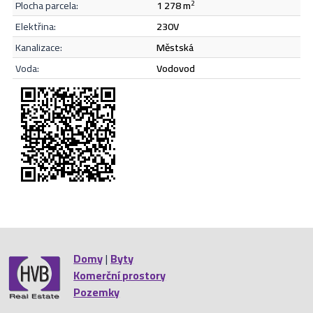
informací k dispozici na vyžádání nebo při osobním setkání.
plocha parcela:
1 278 m
2
Možnost zajištění financování hypotečním úvěrem. Uvedené
Odeslat
elektřina:
230V
informace jsou orientační a mohou se v průběhu inzerce měnit.
kanalizace:
městská
voda:
vodovod
Domy
|
Byty
Komerční prostory
Pozemky