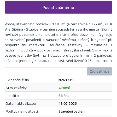
Vyplňte následující formulář. Upřesněte, co by Vás zajímalo. V
Poslat známému
Formulář odešle nabídku na uvedený email
nejbližší Vás naši makléři kontaktují.
Prodej stavebního pozemku 1278 m² (alternativně 1355 m²), ul. K
Vile, Sibřina - Stupice, v těsném sousedství hlavního města . Slunný
rovinatý pozemek s kompletními sítěmi před pozemkem (vyřizuje
se stavební povolení) a variabilní výměrou, určený k bydlení při
respektování charakteru současné zástavby: - maximálně 1
nadzemní podlaží + podkroví, maximální výška staveb 9 m - max. 2
bytové jednotky (byt) na 1 stavbu pro bydlení; - min. 2 parkovací
místa na jeden byt; - max. index zastavění území 0,25; - min. index
zeleně 0,5; Obec Sibřina a její přidružená část Stupice nabízí
základní občanskou vybavenost, širší služby včetně základních
Zobrazit více
škol, lékařských ordinací, pošty, lékáren a obchodů s potravinami či
evidenční číslo:
N2617193
drogerií se nachází v bezprostředně sousedící Praze. Lokalita nabízí
také bohaté volnočasové aktivity a blízkost přírody pro relaxaci.
Odeslat
stav zakázky:
aktivní
Dopravní dostupnost je zajištěna autobusovými linkami pražské
lokalita:
Sibřina
integrované dopravy se snadným spojením na metro. Autem se
pohodlně dostanete na pražský okruh a dálniční síť během několika
datum aktualizace:
13.07.2026
minut. Blízká vlaková stanice v Klánovicích navíc umožňuje rychlé a
Souhlasím se
zásadami ochrany osobních údajů
.
podtyp nemovitosti:
stavební bydlení
komfortní spojení přímo do centra Prahy na Hlavní nádraží. Více