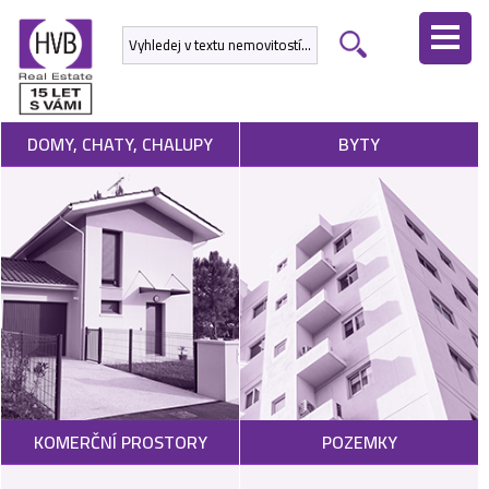
ÚVODNÍ
STRÁNKA
NEMOVITOSTI
DOMY, CHATY, CHALUPY
BYTY
DEVELOPERSKÉ
PROJEKTY
SLUŽBY
NABÍDNOUT
NEMOVITOST
POPTAT
KOMERČNÍ PROSTORY
POZEMKY
NEMOVITOST