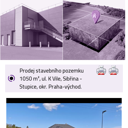
VÝKUP
NEMOVITOSTÍ
SPONZORUJEME
NÁŠ ČASOPIS
NABÍDKA
ZAMĚSTNÁNÍ
Prodej stavebního pozemku
KARIÉRA
1050 m², ul. K Vile, Sibřina -
Stupice, okr. Praha-východ.
KONTAKT
O NÁS