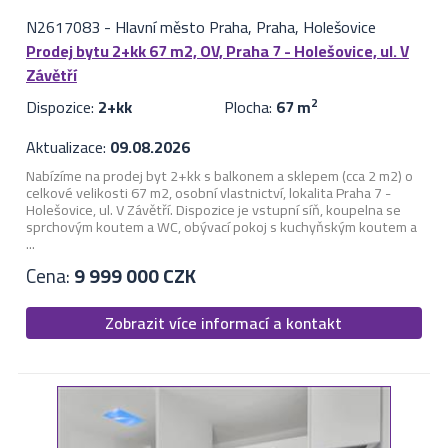
N2617083
-
Hlavní město Praha, Praha, Holešovice
Prodej bytu 2+kk 67 m2, OV, Praha 7 - Holešovice, ul. V
Závětří
Dispozice:
2+kk
Plocha:
67 m
2
Aktualizace:
09.08.2026
Nabízíme na prodej byt 2+kk s balkonem a sklepem (cca 2 m2) o
celkové velikosti 67 m2, osobní vlastnictví, lokalita Praha 7 -
Holešovice, ul. V Závětří. Dispozice je vstupní síň, koupelna se
sprchovým koutem a WC, obývací pokoj s kuchyňským koutem a
...
Cena:
9 999 000 CZK
Zobrazit více informací a kontakt