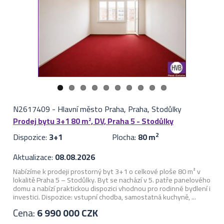
N2617409
-
Hlavní město Praha, Praha, Stodůlky
Prodej bytu 3+1 80 m², DV, Praha 5 - Stodůlky
Dispozice:
3+1
Plocha:
80 m
2
Aktualizace:
08.08.2026
Nabízíme k prodeji prostorný byt 3+1 o celkové ploše 80 m² v
lokalitě Praha 5 – Stodůlky. Byt se nachází v 5. patře panelového
domu a nabízí praktickou dispozici vhodnou pro rodinné bydlení i
investici. Dispozice: vstupní chodba, samostatná kuchyně, ...
Cena:
6 990 000 CZK