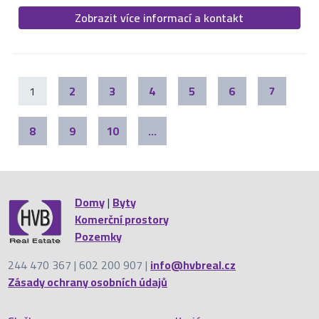
Zobrazit více informací a kontakt
1
2
3
4
5
6
7
8
9
10
...
Domy
|
Byty
Komerční prostory
Pozemky
244 470 367 | 602 200 907 |
info@hvbreal.cz
Zásady ochrany osobních údajů