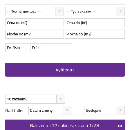
-- Typ nemovitosti --
-- Typ zakázky --
Vyhledat
10 záznamů
Řadit dle:
Datum změny
Sestupně
Nalezeno 277 nabídek, strana 1/28
>>