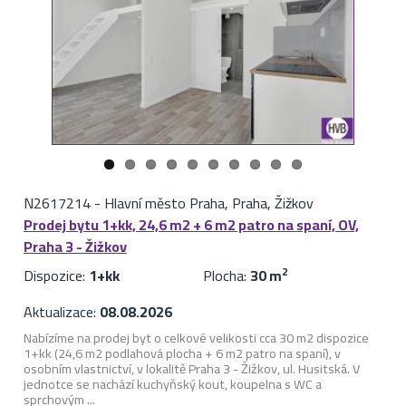
N2617214
-
Hlavní město Praha, Praha, Žižkov
Prodej bytu 1+kk, 24,6 m2 + 6 m2 patro na spaní, OV,
Praha 3 - Žižkov
Dispozice:
1+kk
Plocha:
30 m
2
Aktualizace:
08.08.2026
Nabízíme na prodej byt o celkové velikosti cca 30 m2 dispozice
1+kk (24,6 m2 podlahová plocha + 6 m2 patro na spaní), v
osobním vlastnictví, v lokalitě Praha 3 - Žižkov, ul. Husitská. V
jednotce se nachází kuchyňský kout, koupelna s WC a
sprchovým ...