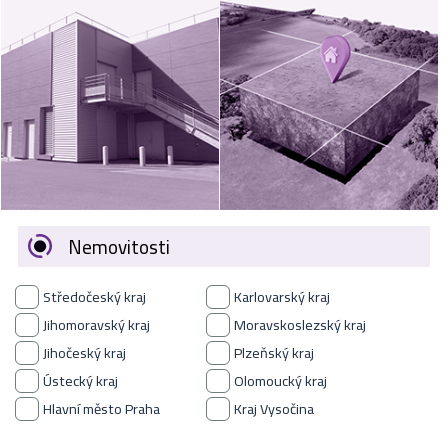
VÝKUP
NEMOVITOSTÍ
SPONZORUJEME
NÁŠ ČASOPIS
NABÍDKA
ZAMĚSTNÁNÍ
Nemovitosti
KARIÉRA
Středočeský kraj
Karlovarský kraj
KONTAKT
Jihomoravský kraj
Moravskoslezský kraj
Jihočeský kraj
Plzeňský kraj
O NÁS
Ústecký kraj
Olomoucký kraj
Hlavní město Praha
Kraj Vysočina