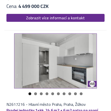
Cena:
4 499 000 CZK
Zobrazit více informací a kontakt
N2617216
-
Hlavní město Praha, Praha, Žižkov
Prodej jednotky 1+kk, 24,6 m2 + 6 m2 patro na spaní,