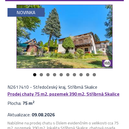
NOVINKA
N2617410
-
Středočeský kraj, Stříbrná Skalice
Prodej chaty 75 m2, pozemek 390 m2, Stříbrná Skalice
Plocha:
75 m
2
Aktualizace:
09.08.2026
Nabízíme na prodej chatu s číslem evidenčním o velikosti cca 75
m2, pozemek 390 m2, lokalita Stříbrná Skalice, chatová osada