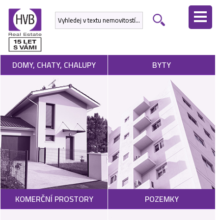
ÚVODNÍ
STRÁNKA
NEMOVITOSTI
DOMY, CHATY, CHALUPY
BYTY
DEVELOPERSKÉ
PROJEKTY
SLUŽBY
NABÍDNOUT
NEMOVITOST
POPTAT
KOMERČNÍ PROSTORY
POZEMKY
NEMOVITOST