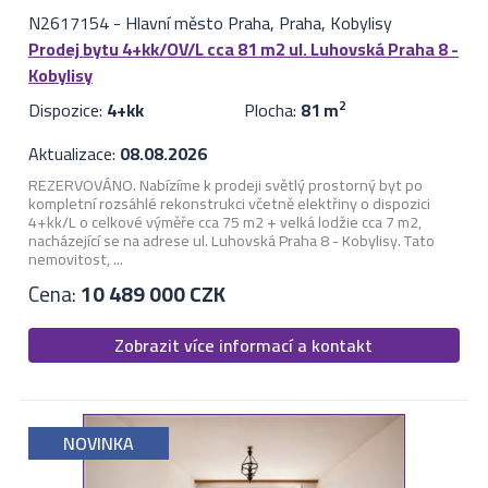
N2617154
-
Hlavní město Praha, Praha, Kobylisy
Prodej bytu 4+kk/OV/L cca 81 m2 ul. Luhovská Praha 8 -
Kobylisy
Dispozice:
4+kk
Plocha:
81 m
2
Aktualizace:
08.08.2026
REZERVOVÁNO. Nabízíme k prodeji světlý prostorný byt po
kompletní rozsáhlé rekonstrukci včetně elektřiny o dispozici
4+kk/L o celkové výměře cca 75 m2 + velká lodžie cca 7 m2,
nacházející se na adrese ul. Luhovská Praha 8 - Kobylisy. Tato
nemovitost, ...
Cena:
10 489 000 CZK
Zobrazit více informací a kontakt
NOVINKA