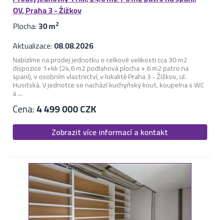
OV, Praha 3 - Žižkov
Plocha:
30 m
2
Aktualizace:
08.08.2026
Nabízíme na prodej jednotku o celkové velikosti cca 30 m2
dispozice 1+kk (24,6 m2 podlahová plocha + 6 m2 patro na
spaní), v osobním vlastnictví, v lokalitě Praha 3 - Žižkov, ul.
Husitská. V jednotce se nachází kuchyňský kout, koupelna s WC
a ...
Cena:
4 499 000 CZK
Zobrazit více informací a kontakt