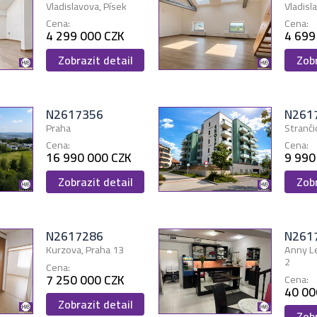
Vladislavova, Písek
Vladisl
Cena:
Cena:
4 299 000 CZK
4 699
Zobrazit detail
Zobr
N2617356
N261
Praha
Stranči
Cena:
Cena:
16 990 000 CZK
9 990
Zobrazit detail
Zobr
N2617286
N261
Kurzova, Praha 13
Anny L
2
Cena:
7 250 000 CZK
Cena:
40 00
Zobrazit detail
Zobr