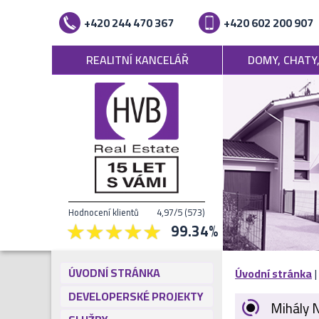
+420 244 470 367
+420 602 200 907
REALITNÍ KANCELÁŘ
DOMY, CHATY
Hodnocení klientů
4,97
/5
(
573
)
99.34
%
ÚVODNÍ STRÁNKA
Úvodní stránka
DEVELOPERSKÉ PROJEKTY
Mihály