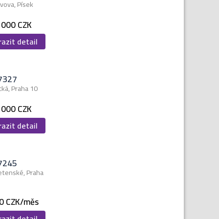
avova, Písek
 000 CZK
azit detail
7327
cká, Praha 10
 000 CZK
azit detail
7245
etenské, Praha
0 CZK/měs
azit detail