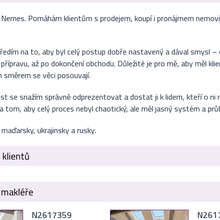
y Nemes. Pomáhám klientům s prodejem, koupí i pronájmem nemovi
tředím na to, aby byl celý postup dobře nastavený a dával smysl – 
přípravu, až po dokončení obchodu. Důležité je pro mě, aby měl kli
m směrem se věci posouvají.
 se snažím správně odprezentovat a dostat ji k lidem, kteří o ni m
na tom, aby celý proces nebyl chaotický, ale měl jasný systém a prů
 maďarsky, ukrajinsky a rusky.
 klientů
 makléře
N2617359
N261