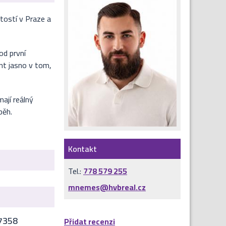
tostí v Praze a
od první
ent jasno v tom,
ají reálný
běh.
Kontakt
Tel.:
778 579 255
mnemes@hvbreal.cz
7358
Přidat recenzi