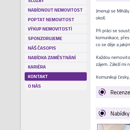
SLUŽBY
NABÍDNOUT NEMOVITOST
Jmenuji se Mihál
okolí.
POPTAT NEMOVITOST
VÝKUP NEMOVITOSTÍ
Při práci se sous
komunikace, přes 
SPONZORUJEME
co se děje a jaký
NÁŠ ČASOPIS
Každou nemovitost
NABÍDKA ZAMĚSTNÁNÍ
zájem. Záleží mi 
KARIÉRA
KONTAKT
Komunikuji česky,
O NÁS
Recenze
Nabídky