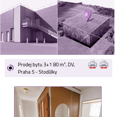
VÝKUP
NEMOVITOSTÍ
SPONZORUJEME
NÁŠ ČASOPIS
NABÍDKA
ZAMĚSTNÁNÍ
Prodej bytu 3+1 80 m², DV,
KARIÉRA
Praha 5 - Stodůlky
KONTAKT
O NÁS