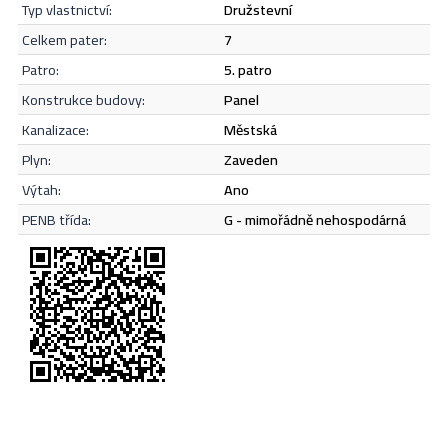
Odeslat
typ vlastnictví:
družstevní
celkem pater:
7
patro:
5. patro
konstrukce budovy:
panel
kanalizace:
městská
plyn:
zaveden
výtah:
Ano
PENB třída:
G - mimořádně nehospodárná