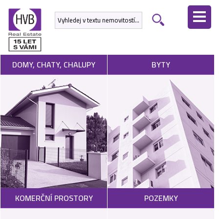
ÚVODNÍ
STRÁNKA
NEMOVITOSTI
DOMY, CHATY, CHALUPY
BYTY
DEVELOPERSKÉ
PROJEKTY
SLUŽBY
NABÍDNOUT
NEMOVITOST
POPTAT
KOMERČNÍ PROSTORY
POZEMKY
NEMOVITOST