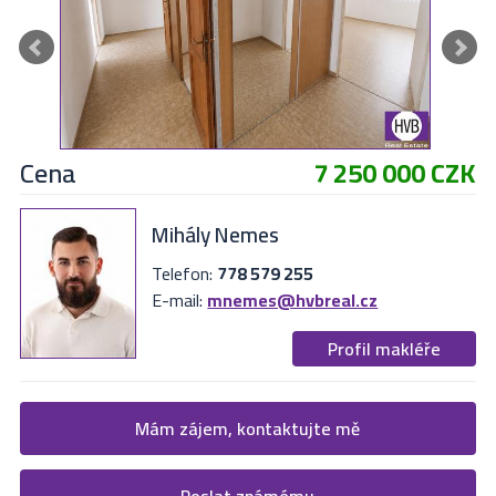
Cena
7 250 000 CZK
Mihály Nemes
Telefon:
778 579 255
E-mail:
mnemes@hvbreal.cz
Profil makléře
Žádost o více informací
Mám zájem, kontaktujte mě
Vyplňte následující formulář. Upřesněte, co by Vás zajímalo. V
Poslat známému