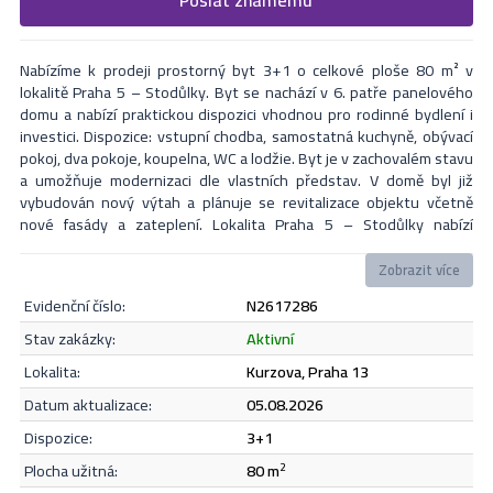
Formulář odešle nabídku na uvedený email
nejbližší Vás naši makléři kontaktují.
Nabízíme k prodeji prostorný byt 3+1 o celkové ploše 80 m² v
lokalitě Praha 5 – Stodůlky. Byt se nachází v 6. patře panelového
domu a nabízí praktickou dispozici vhodnou pro rodinné bydlení i
investici. Dispozice: vstupní chodba, samostatná kuchyně, obývací
pokoj, dva pokoje, koupelna, WC a lodžie. Byt je v zachovalém stavu
a umožňuje modernizaci dle vlastních představ. V domě byl již
vybudován nový výtah a plánuje se revitalizace objektu včetně
nové fasády a zateplení. Lokalita Praha 5 – Stodůlky nabízí
kompletní občanskou vybavenost a dobrou dopravní dostupnost.
Byt je v družstevním vlastnictví. Financování lze řešit speciálními
Zobrazit více
úvěrovými produkty určenými pro družstevní bydlení. Nemovitost
evidenční číslo:
N2617286
je aktuálně pronajata spolehlivým nájemníkům, s možností
ponechání nebo uvolnění dle dohody. V případě zájmu či dotazů mě
Odeslat
stav zakázky:
aktivní
neváhejte kontaktovat.
lokalita:
Kurzova, Praha 13
datum aktualizace:
05.08.2026
Souhlasím se
zásadami ochrany osobních údajů
.
dispozice:
3+1
plocha užitná:
80 m
2