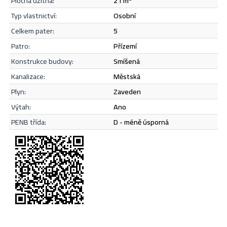
plocha užitná:
21 m
Odeslat
typ vlastnictví:
osobní
celkem pater:
5
patro:
přízemí
konstrukce budovy:
smíšená
kanalizace:
městská
plyn:
zaveden
výtah:
Ano
PENB třída:
D - méně úsporná