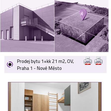
VÝKUP
NEMOVITOSTÍ
SPONZORUJEME
NÁŠ ČASOPIS
NABÍDKA
ZAMĚSTNÁNÍ
Prodej bytu 1+kk 21 m2, OV,
KARIÉRA
Praha 1 - Nové Město
KONTAKT
O NÁS