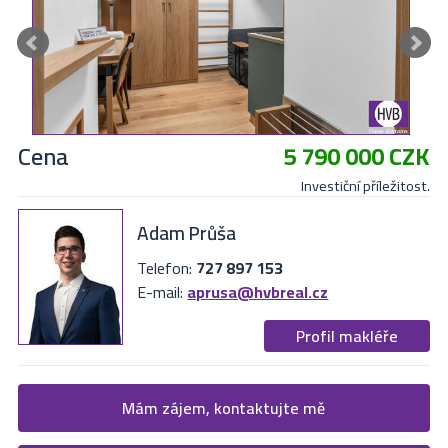
Cena
5 790 000 CZK
Investiční příležitost.
Adam Průša
Telefon:
727 897 153
E-mail:
aprusa@hvbreal.cz
Profil makléře
Žádost o více informací
Mám zájem, kontaktujte mě