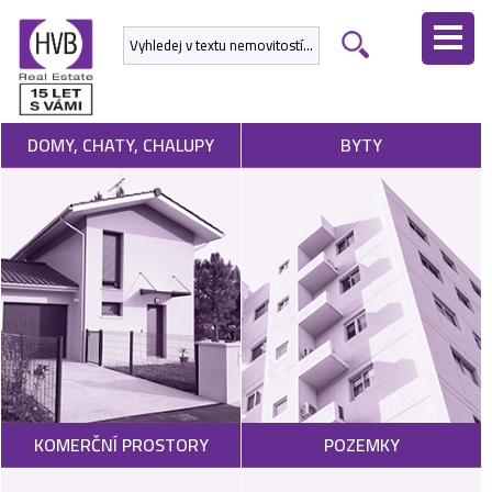
ÚVODNÍ
STRÁNKA
NEMOVITOSTI
DOMY, CHATY, CHALUPY
BYTY
DEVELOPERSKÉ
PROJEKTY
SLUŽBY
NABÍDNOUT
NEMOVITOST
POPTAT
KOMERČNÍ PROSTORY
POZEMKY
NEMOVITOST