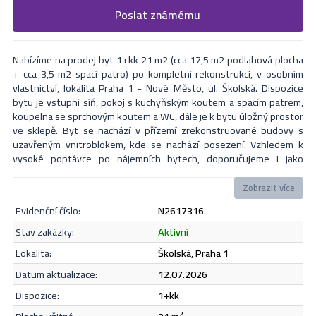
Vyplňte následující formulář. Upřesněte, co by Vás zajímalo. V
Poslat známému
Formulář odešle nabídku na uvedený email
nejbližší Vás naši makléři kontaktují.
Nabízíme na prodej byt 1+kk 21 m2 (cca 17,5 m2 podlahová plocha
+ cca 3,5 m2 spací patro) po kompletní rekonstrukci, v osobním
vlastnictví, lokalita Praha 1 - Nové Město, ul. Školská. Dispozice
bytu je vstupní síň, pokoj s kuchyňským koutem a spacím patrem,
koupelna se sprchovým koutem a WC, dále je k bytu úložný prostor
ve sklepě. Byt se nachází v přízemí zrekonstruované budovy s
uzavřeným vnitroblokem, kde se nachází posezení. Vzhledem k
vysoké poptávce po nájemních bytech, doporučujeme i jako
zajímavou investiční příležitost (dlouhodobé či krátkodobé
pronájmy). Nemovitost lze financovat hypotečním úvěrem s
Zobrazit více
nejvýhodnější úrokovou sazbou na trhu, který bezplatně zajistíme
evidenční číslo:
N2617316
V blízkosti veškerá občanská a kulturní vybavenost, perfektní
dopravní dostupnost. V případě zájmu či dotazů neváhejte
Odeslat
stav zakázky:
aktivní
kontaktovat makléře i přes víkend
lokalita:
Školská, Praha 1
datum aktualizace:
12.07.2026
Souhlasím se
zásadami ochrany osobních údajů
.
dispozice:
1+kk
2