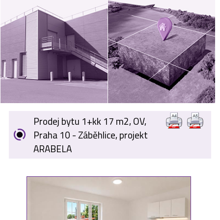
VÝKUP
NEMOVITOSTÍ
SPONZORUJEME
NÁŠ ČASOPIS
NABÍDKA
ZAMĚSTNÁNÍ
Prodej bytu 1+kk 17 m2, OV,
KARIÉRA
Praha 10 - Záběhlice, projekt
ARABELA
KONTAKT
O NÁS