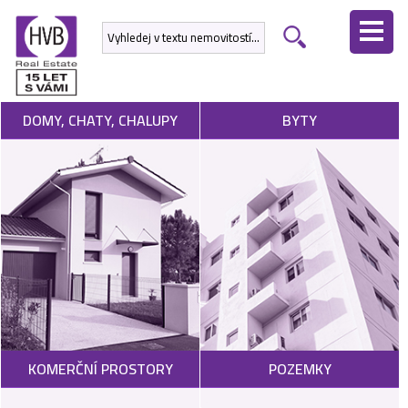
ÚVODNÍ
STRÁNKA
NEMOVITOSTI
DOMY, CHATY, CHALUPY
BYTY
DEVELOPERSKÉ
PROJEKTY
SLUŽBY
NABÍDNOUT
NEMOVITOST
POPTAT
KOMERČNÍ PROSTORY
POZEMKY
NEMOVITOST