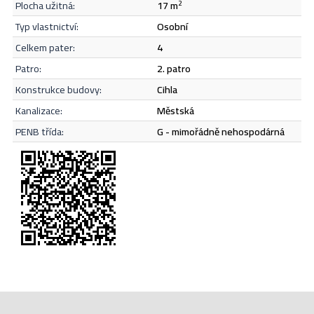
plocha užitná:
17 m
2
Odeslat
typ vlastnictví:
osobní
celkem pater:
4
patro:
2. patro
konstrukce budovy:
cihla
kanalizace:
městská
PENB třída:
G - mimořádně nehospodárná