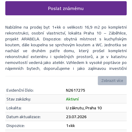
Vyplňte následující formulář. Upřesněte, co by Vás zajímalo. V
Poslat známému
Formulář odešle nabídku na uvedený email
nejbližší Vás naši makléři kontaktují.
Nabízíme na prodej byt 1+kk o velikosti 16,9 m2 po kompletní
rekonstrukci, osobní vlastnictví, lokalita Praha 10 – Záběhlice,
projekt ARABELA. Dispozice: obytná místnost s kuchyňským
koutem, dále koupelna se sprchovým koutem a WC. Jednotka se
nachází ve druhém patře domu, který prošel kompletní
rekonstrukcí exteriéru i společných prostorů, a je v katastru
nemovitostí vedená jako ateliér. Vzhledem k vysoké poptávce po
nájemních bytech, doporučujeme i jako zajímavou investiční
příležitost (dlouhodobé či krátkodobé pronájmy). Lze financovat
hypotečním úvěrem, který zajistíme bezplatně. V okolí je kompletní
Zobrazit více
občanská a kulturní vybavenost i výborná dopravní dostupnost. V
evidenční číslo:
N2617275
případě zájmu či dotazů neváhejte kontaktovat makléře i během
víkendu. Jednotka č. 16
Odeslat
stav zakázky:
aktivní
lokalita:
U zákrutu, Praha 10
datum aktualizace:
23.07.2026
Souhlasím se
zásadami ochrany osobních údajů
.
dispozice:
1+kk