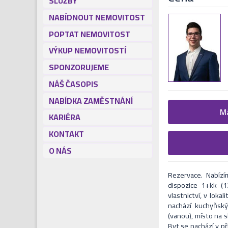
SLUŽBY
NABÍDNOUT NEMOVITOST
POPTAT NEMOVITOST
VÝKUP NEMOVITOSTÍ
SPONZORUJEME
NÁŠ ČASOPIS
NABÍDKA ZAMĚSTNÁNÍ
Žádost o
Má
KARIÉRA
KONTAKT
Vyplňte následují
Formulář odešle 
V nejbližší Vás naš
O NÁS
Rezervace. Nabízí
dispozice 1+kk (
vlastnictví, v lokal
nachází kuchyňsk
(vanou), místo na sk
Byt se nachází v př