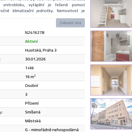
 vnitrobloku, vytápění je řešené pomocí
očné klimatizační jednotky. Nemovitost je
o ateliér. Vzhledem k vysoké poptávce po
, doporučujeme i jako zajímavou investiční
Zobrazit více
odobé či krátkodobé pronájmy). Nemovitost lze
N2416278
ním úvěrem, který bezplatně zajistíme. V okolí
ská a kulturní vybavenost i výborná dopravní
Odeslat
aktivní
padě zájmu či dotazů neváhejte kontaktovat
Husitská, Praha 3
kendu.
:
30.01.2026
e
zásadami ochrany osobních údajů
.
1+kk
16 m
2
Odeslat
osobní
3
přízemí
y:
smíšená
městská
G - mimořádně nehospodárná