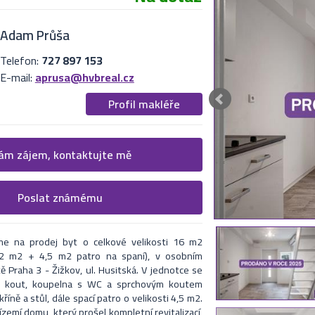
Adam Průša
Telefon:
727 897 153
E-mail:
aprusa@hvbreal.cz
Profil makléře
 více informací
m zájem, kontaktujte mě
cí formulář. Upřesněte, co by Vás zajímalo.
Poslat známému
nabídku na uvedený email
i makléři kontaktují.
me na prodej byt o celkové velikosti 16 m2
12 m2 + 4,5 m2 patro na spaní), v osobním
itě Praha 3 - Žižkov, ul. Husitská. V jednotce se
ý kout, koupelna s WC a sprchovým koutem
říně a stůl, dále spací patro o velikosti 4,5 m2.
ízemí domu, který prošel kompletní revitalizací,