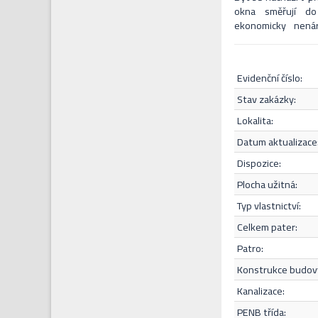
okna směřují do
ekonomicky nenár
kolaudována jak
nájemních bytech
příležitost (dlouh
evidenční číslo:
financovat hypoteč
je kompletní občan
stav zakázky:
dostupnost. V pří
lokalita:
makléře i během ví
datum aktualizace
Souhlasím s
dispozice:
plocha užitná:
typ vlastnictví:
celkem pater:
patro:
konstrukce budov
kanalizace:
PENB třída: