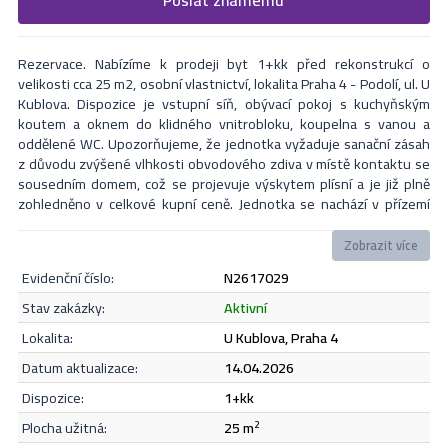
Formulář odešle nabídku na uvedený email
nejbližší Vás naši makléři kontaktují.
Rezervace. Nabízíme k prodeji byt 1+kk před rekonstrukcí o
velikosti cca 25 m2, osobní vlastnictví, lokalita Praha 4 - Podolí, ul. U
Kublova. Dispozice je vstupní síň, obývací pokoj s kuchyňským
koutem a oknem do klidného vnitrobloku, koupelna s vanou a
oddělené WC. Upozorňujeme, že jednotka vyžaduje sanační zásah
z důvodu zvýšené vlhkosti obvodového zdiva v místě kontaktu se
sousedním domem, což se projevuje výskytem plísní a je již plně
zohledněno v celkové kupní ceně. Jednotka se nachází v přízemí
domu po rekonstrukci. V blízkosti veškerá občanská a kulturní
vybavenost, perfektní dopravní dostupnost. V případě zájmu či
Zobrazit více
dotazů neváhejte kontaktovat makléře i přes víkend.
evidenční číslo:
N2617029
Odeslat
stav zakázky:
aktivní
lokalita:
U Kublova, Praha 4
datum aktualizace:
14.04.2026
Souhlasím se
zásadami ochrany osobních údajů
.
dispozice:
1+kk
plocha užitná:
25 m
2