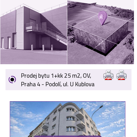
VÝKUP
NEMOVITOSTÍ
SPONZORUJEME
NÁŠ ČASOPIS
NABÍDKA
ZAMĚSTNÁNÍ
Prodej bytu 1+kk 25 m2, OV,
KARIÉRA
Praha 4 - Podolí, ul. U Kublova
KONTAKT
O NÁS