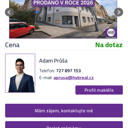
Cena
Na dotaz
Adam Průša
Telefon:
727 897 153
E-mail:
aprusa@hvbreal.cz
Profil makléře
Žádost o více informací
Mám zájem, kontaktujte mě
Vyplňte následující formulář. Upřesněte, co by Vás zajímalo. V
Poslat známému