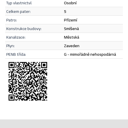
Odeslat
typ vlastnictví:
osobní
celkem pater:
5
patro:
přízemí
konstrukce budovy:
smíšená
kanalizace:
městská
plyn:
zaveden
PENB třída:
G - mimořádně nehospodárná