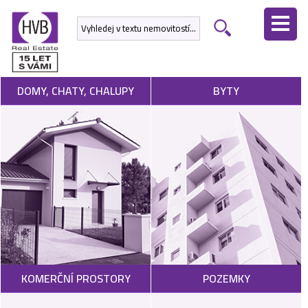
ÚVODNÍ
STRÁNKA
NEMOVITOSTI
DOMY, CHATY, CHALUPY
BYTY
DEVELOPERSKÉ
PROJEKTY
SLUŽBY
NABÍDNOUT
NEMOVITOST
POPTAT
KOMERČNÍ PROSTORY
POZEMKY
NEMOVITOST