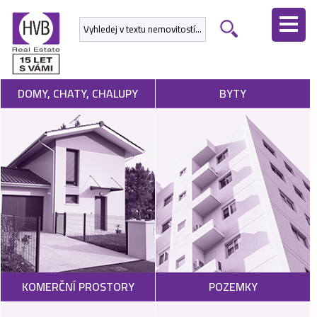
ÚVODNÍ
STRÁNKA
NEMOVITOSTI
DOMY, CHATY, CHALUPY
BYTY
DEVELOPERSKÉ
PROJEKTY
SLUŽBY
NABÍDNOUT
NEMOVITOST
POPTAT
KOMERČNÍ PROSTORY
POZEMKY
NEMOVITOST