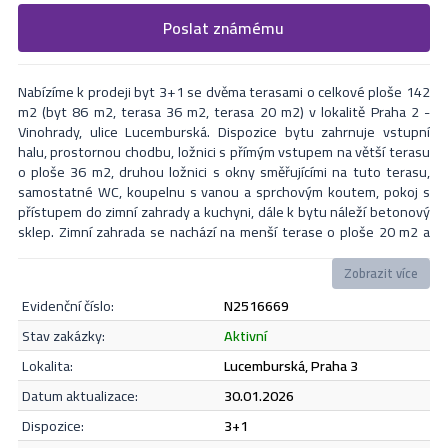
Vyplňte následující formulář. Upřesněte, co by Vás zajímalo. V
Poslat známému
Formulář odešle nabídku na uvedený email
nejbližší Vás naši makléři kontaktují.
Nabízíme k prodeji byt 3+1 se dvěma terasami o celkové ploše 142
m2 (byt 86 m2, terasa 36 m2, terasa 20 m2) v lokalitě Praha 2 -
Vinohrady, ulice Lucemburská. Dispozice bytu zahrnuje vstupní
halu, prostornou chodbu, ložnici s přímým vstupem na větší terasu
o ploše 36 m2, druhou ložnici s okny směřujícími na tuto terasu,
samostatné WC, koupelnu s vanou a sprchovým koutem, pokoj s
přístupem do zimní zahrady a kuchyni, dále k bytu náleží betonový
sklep. Zimní zahrada se nachází na menší terase o ploše 20 m2 a
nabízí krásný výhled na celou Prahu. Byt se nachází v 6. patře
udržované budovy s výtahem a prošel kompletní rekonstrukcí ve
Zobrazit více
vyšším standardu (klimatizace, zabezpečovací systém atd.). K bytu
evidenční číslo:
N2516669
je možné přikoupit podíly na 3 nebytových a 4 bytových prostorů s
ročním výnosem cca 80.000 kč, více info na dotaz. Nemovitost lze
Odeslat
stav zakázky:
aktivní
financovat hypotečním úvěrem s nejvýhodnější úrokovou sazbou
lokalita:
Lucemburská, Praha 3
na trhu, kterou vám bezplatně zajistíme. V okolí je kompletní
občanská a kulturní vybavenost, a výborná dopravní dostupnost
datum aktualizace:
30.01.2026
(Flora). V případě zájmu či dotazů neváhejte kontaktovat makléře i
Souhlasím se
zásadami ochrany osobních údajů
.
dispozice:
3+1
během víkendu.