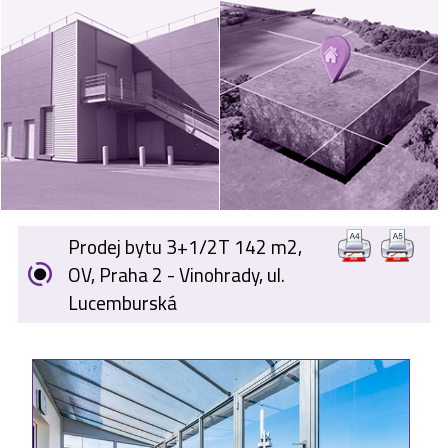
VÝKUP
NEMOVITOSTÍ
SPONZORUJEME
NÁŠ ČASOPIS
NABÍDKA
ZAMĚSTNÁNÍ
Prodej bytu 3+1/2T 142 m2,
KARIÉRA
OV, Praha 2 - Vinohrady, ul.
Lucemburská
KONTAKT
O NÁS