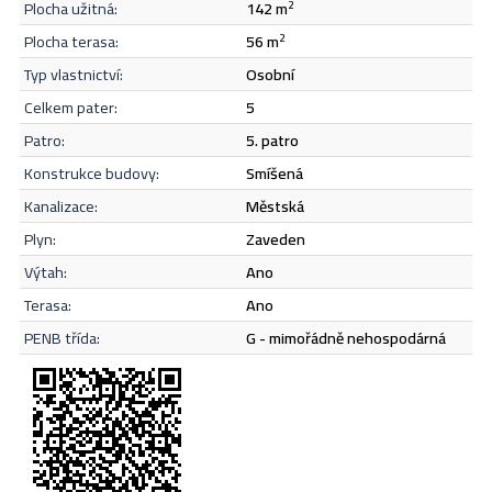
plocha užitná:
142 m
2
Odeslat
plocha terasa:
56 m
2
typ vlastnictví:
osobní
celkem pater:
5
patro:
5. patro
konstrukce budovy:
smíšená
kanalizace:
městská
plyn:
zaveden
výtah:
Ano
terasa:
Ano
PENB třída:
G - mimořádně nehospodárná