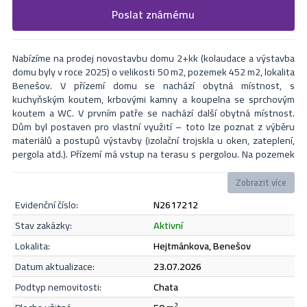
Vyplňte následující formulář. Upřesněte, co by Vás zajímalo. V
Poslat známému
Formulář odešle nabídku na uvedený email
nejbližší Vás naši makléři kontaktují.
Nabízíme na prodej novostavbu domu 2+kk (kolaudace a výstavba
domu byly v roce 2025) o velikosti 50 m2, pozemek 452 m2, lokalita
Benešov. V přízemí domu se nachází obytná místnost, s
kuchyňským koutem, krbovými kamny a koupelna se sprchovým
koutem a WC. V prvním patře se nachází další obytná místnost.
Dům byl postaven pro vlastní využití – toto lze poznat z výběru
materiálů a postupů výstavby (izolační trojskla u oken, zateplení,
pergola atd.). Přízemí má vstup na terasu s pergolou. Na pozemek
je příjezd autem, na zahradě je garáž/úložný prostor. V případě
zájmu či dotazů neváhejte kontaktovat makléře i během víkendu.
Zobrazit více
evidenční číslo:
N2617212
Odeslat
stav zakázky:
aktivní
lokalita:
Hejtmánkova, Benešov
datum aktualizace:
23.07.2026
Souhlasím se
zásadami ochrany osobních údajů
.
podtyp nemovitosti:
chata
2