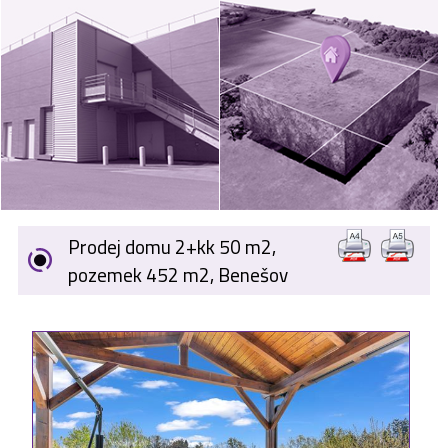
VÝKUP
NEMOVITOSTÍ
SPONZORUJEME
NÁŠ ČASOPIS
NABÍDKA
ZAMĚSTNÁNÍ
Prodej domu 2+kk 50 m2,
KARIÉRA
pozemek 452 m2, Benešov
KONTAKT
O NÁS