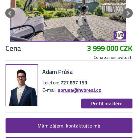
Cena
3 999 000 CZK
Cena za nemovitost.
Adam Průša
Telefon:
727 897 153
E-mail:
aprusa@hvbreal.cz
Profil makléře
Žádost o více informací
Mám zájem, kontaktujte mě