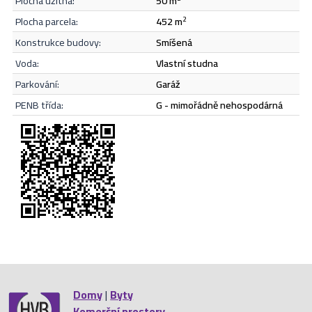
plocha užitná:
50 m
Odeslat
plocha parcela:
452 m
2
konstrukce budovy:
smíšená
voda:
vlastní studna
parkování:
garáž
PENB třída:
G - mimořádně nehospodárná
Domy
|
Byty
Komerční prostory