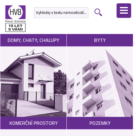
ÚVODNÍ
STRÁNKA
NEMOVITOSTI
DOMY, CHATY, CHALUPY
BYTY
DEVELOPERSKÉ
PROJEKTY
SLUŽBY
NABÍDNOUT
NEMOVITOST
POPTAT
KOMERČNÍ PROSTORY
POZEMKY
NEMOVITOST