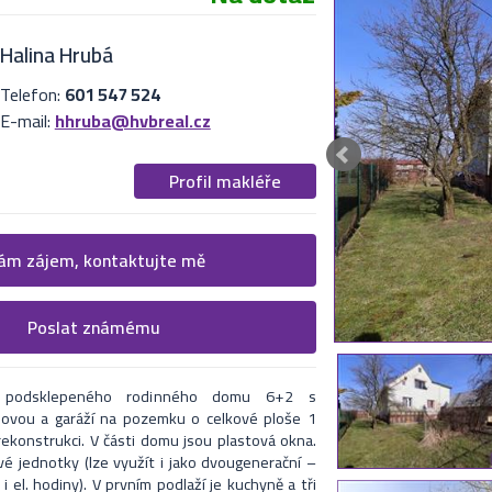
Halina Hrubá
Telefon:
601 547 524
E-mail:
hhruba@hvbreal.cz
Profil makléře
 více informací
m zájem, kontaktujte mě
cí formulář. Upřesněte, co by Vás zajímalo.
Poslat známému
nabídku na uvedený email
i makléři kontaktují.
ě podsklepeného rodinného domu 6+2 s
ovou a garáží na pozemku o celkové ploše 1
ekonstrukci. V části domu jsou plastová okna.
é jednotky (lze využít i jako dvougenerační –
 el. hodiny). V prvním podlaží je kuchyně a tři