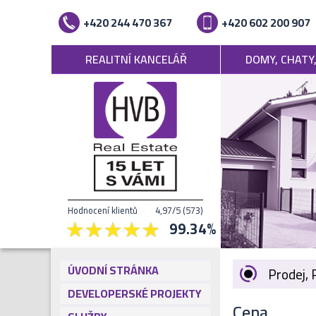
+420 244 470 367
+420 602 200 907
REALITNÍ KANCELÁŘ
DOMY, CHATY
Hodnocení klientů
4,97
/5
(
573
)
99.34
%
ÚVODNÍ STRÁNKA
Prodej, 
DEVELOPERSKÉ PROJEKTY
Cena