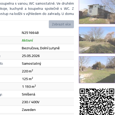
 koupelna s vanou, WC samostatné. Ve druhém
pokoje, kuchyně a koupelna společně s WC. Z
vstup na lodžii s výhledem do zahrady. U domu
dova a garáž. Vytápění je krbovými kamny s
 o klidnou lokalitu v obci Dolní Lutyně na konci
Zobrazit více
tupnost veškeré občanské vybavenosti. PENB
N2516648
n, proto je v souladu se zákonem uváděna
ost budovy třída G.
Odeslat
aktivní
Bezručova, Dolní Lutyně
:
25.05.2026
e
zásadami ochrany osobních údajů
.
i:
samostatný
220 m
2
Odeslat
125 m
2
1 193 m
2
y:
smíšená
230 / 400V
zaveden