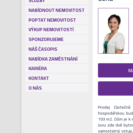
SLUŽBY
NABÍDNOUT NEMOVITOST
POPTAT NEMOVITOST
VÝKUP NEMOVITOSTÍ
SPONZORUJEME
NÁŠ ČASOPIS
NABÍDKA ZAMĚSTNÁNÍ
KARIÉRA
Žádost o
Má
KONTAKT
Vyplňte následují
O NÁS
Formulář odešle 
V nejbližší Vás naš
Prodej částečn
hospodářskou bud
193 m2. Dům je k r
Jsou zde dvě bytov
samostatný vstup, i