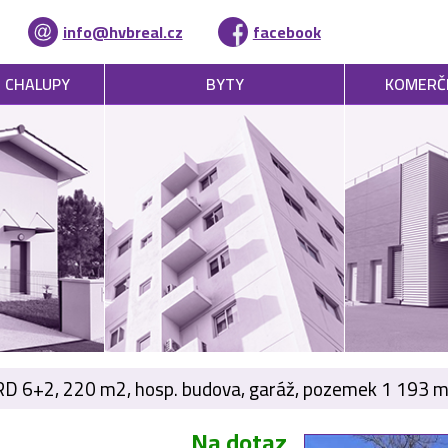
info@hvbreal.cz
facebook
, CHALUPY
BYTY
KOMERČ
RD 6+2, 220 m2, hosp. budova, garáž, pozemek 1 193 m2,
Na dotaz