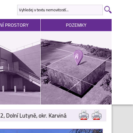
NÍ PROSTORY
POZEMKY
 Dolní Lutyně, okr. Karviná