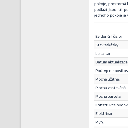
pokoje, prostorná
podlaží jsou tři 
jednoho pokoje je 
je hospodářská bu
výměníkem. Jedná se
slepé ulice. Dos
evidenční číslo:
nebyl zatím dodá
energetická náročn
stav zakázky:
lokalita:
datum aktualizace
Souhlasím s
podtyp nemovitost
plocha užitná:
plocha zastavěná:
plocha parcela:
konstrukce budov
elektřina:
plyn: