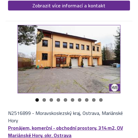
Zobrazit více informací a kontakt
N2516899
-
Moravskoslezský kraj, Ostrava, Mariánské
Hory
Pronájem, komerční - obchodní prostory, 314 m2, OV
Mariánské Hory, okr. Ostrava