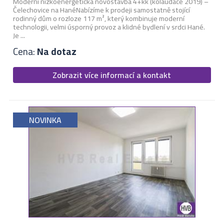
Moderní nízkoenergetická novostavba 4+kk (kolaudace 2019) –
Čelechovice na Hané ​Nabízíme k prodeji samostatně stojící
rodinný dům o rozloze 117 m², který kombinuje moderní
technologii, velmi úsporný provoz a klidné bydlení v srdci Hané.
Je ...
Cena:
Na dotaz
Zobrazit více informací a kontakt
NOVINKA