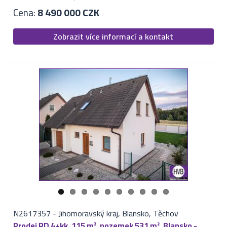
Cena:
8 490 000 CZK
Zobrazit více informací a kontakt
N2617357
-
Jihomoravský kraj, Blansko, Těchov
Prodej RD 4+kk, 115 m², pozemek 531 m², Blansko -