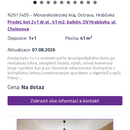
N2617405
-
Moravskoslezský kraj, Ostrava, Hrabůvka
Prodej, byt 2+1 dr.vl., 41 m2, balkón, OV Hrabůvka, ul.
Cholevova
Dispozice:
1+1
Plocha:
41 m
2
Aktualizace:
07.08.2026
Prodej bytu 1+1 v sedmém patře desetipodlažního domu po
revitalizaci (okna, zateplení, fasáda, výtah, vchod, kamerový
bezp. systém). Byt je po částečné rekonstrukci. Kuchyně je s
kuchyňskou linkou, kombinovaným sporákem, s digestoří a spíží.
Pokoj i ...
Cena:
Na dotaz
Zobrazit více informací a kontakt