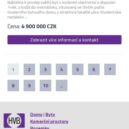
Nabízíme k prodeji světlý byt v osobním vlastnictví o dispozici
1+kk, s lodžií do vnitrobloku, situovaný ve třetím patře
moderního bytového domu v atraktivní lokalitě ulice Studentská
nedaleko ...
Cena:
4 900 000 CZK
Zobrazit více informací a kontakt
1
2
3
4
5
6
7
8
9
10
...
Domy
|
Byty
Komerční prostory
Pozemky