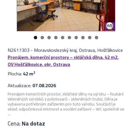
N2617303
-
Moravskoslezský kraj, Ostrava, Hošťálkovice
Pronájem, komerční prostory – sklářská dílna, 42 m2,
OV Hošťálkovice, okr. Ostrava
Plocha:
42 m
2
Aktualizace:
07.08.2026
Pronájem komerčních prostor, sklářské dílny na výrobu – foukání
skleněných výrobků z polotovarů - skleněných trubic. Dílna je
vybavena potřebným zařízením pro tuto výrobu. Součástí je
sklad, odpočinková místnost a sociální zařízení – WC společně se
...
Cena:
Na dotaz