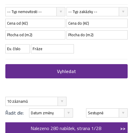
-- Typ nemovitosti --
-- Typ zakázky --
Vyhledat
10 záznamů
Řadit dle:
Datum změny
Sestupně
Nalezeno 280 nabídek, strana 1/28
>>