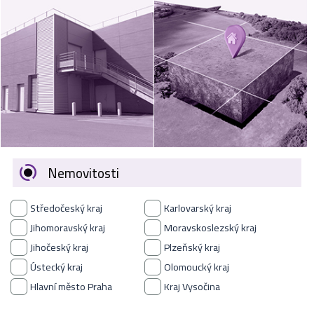
VÝKUP
NEMOVITOSTÍ
SPONZORUJEME
NÁŠ ČASOPIS
NABÍDKA
ZAMĚSTNÁNÍ
Nemovitosti
KARIÉRA
Středočeský kraj
Karlovarský kraj
KONTAKT
Jihomoravský kraj
Moravskoslezský kraj
Jihočeský kraj
Plzeňský kraj
O NÁS
Ústecký kraj
Olomoucký kraj
Hlavní město Praha
Kraj Vysočina