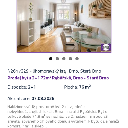
N2617329
-
Jihomoravský kraj, Brno, Staré Brno
Prodej bytu 2+1 72m² Rybářská, Brno - Staré Brno
Dispozice:
2+1
Plocha:
76 m
2
Aktualizace:
07.08.2026
Nabízíme světlý, prostorný byt 2+1 v jedné z
nejvyhledávanějších lokalit Brna – na ulici Rybářská. Byt o
celkové ploše 71,8 m² se nachází ve 2. nadzemním podlaží
zrevitalizovaného cihlového domu s výtahem, k bytu dále náleží
komora (1m²) a sklep ...