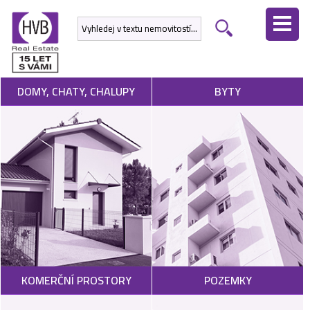
ÚVODNÍ
STRÁNKA
NEMOVITOSTI
DOMY, CHATY, CHALUPY
BYTY
DEVELOPERSKÉ
PROJEKTY
SLUŽBY
NABÍDNOUT
NEMOVITOST
POPTAT
KOMERČNÍ PROSTORY
POZEMKY
NEMOVITOST