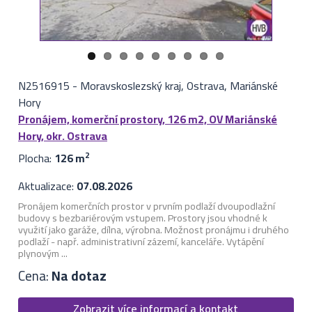
N2516915
-
Moravskoslezský kraj, Ostrava, Mariánské
Hory
Pronájem, komerční prostory, 126 m2, OV Mariánské
Hory, okr. Ostrava
Plocha:
126 m
2
Aktualizace:
07.08.2026
Pronájem komerčních prostor v prvním podlaží dvoupodlažní
budovy s bezbariérovým vstupem. Prostory jsou vhodné k
využití jako garáže, dílna, výrobna. Možnost pronájmu i druhého
podlaží - např. administrativní zázemí, kanceláře. Vytápění
plynovým ...
Cena:
Na dotaz
Zobrazit více informací a kontakt