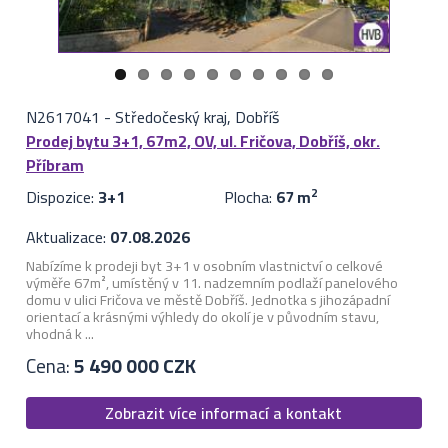
N2617041
-
Středočeský kraj, Dobříš
Prodej bytu 3+1, 67m2, OV, ul. Fričova, Dobříš, okr.
Příbram
Dispozice:
3+1
Plocha:
67 m
2
Aktualizace:
07.08.2026
Nabízíme k prodeji byt 3+1 v osobním vlastnictví o celkové
výměře 67m², umístěný v 11. nadzemním podlaží panelového
domu v ulici Fričova ve městě Dobříš. Jednotka s jihozápadní
orientací a krásnými výhledy do okolí je v původním stavu,
vhodná k ...
Cena:
5 490 000 CZK
Zobrazit více informací a kontakt