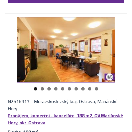
N2516917
-
Moravskoslezský kraj, Ostrava, Mariánské
Hory
Pronájem, komerční - kanceláře, 188 m2, OV Mariánské
Hory, okr. Ostrava
2