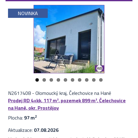
NOVINKA
N2617408
-
Olomoucký kraj, Čelechovice na Hané
Prodej RD 4+kk, 117 m², pozemek 899 m², Čelechovice
na Hané, okr. Prostějov
Plocha:
97 m
2
Aktualizace:
07.08.2026