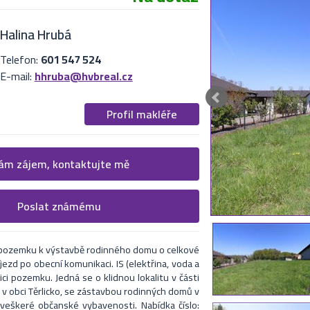
Halina Hrubá
Telefon:
601 547 524
E-mail:
hhruba@hvbreal.cz
Profil makléře
 více informací
m zájem, kontaktujte mě
cí formulář. Upřesněte, co by Vás zajímalo.
Poslat známému
nabídku na uvedený email
i makléři kontaktují.
 pozemku k výstavbě rodinného domu o celkové
jezd po obecní komunikaci. IS (elektřina, voda a
ici pozemku. Jedná se o klidnou lokalitu v části
, v obci Těrlicko, se zástavbou rodinných domů v
veškeré občanské vybavenosti. Nabídka číslo: