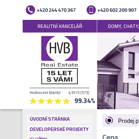
+420 244 470 367
+420 602 200 907
REALITNÍ KANCELÁŘ
DOMY, CHATY
Hodnocení klientů
4,97
/5
(
573
)
99.34
%
ÚVODNÍ STRÁNKA
Prodej p
DEVELOPERSKÉ PROJEKTY
Cena