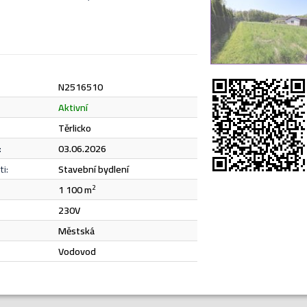
N2516510
Odeslat
aktivní
Těrlicko
:
03.06.2026
e
zásadami ochrany osobních údajů
.
i:
stavební bydlení
1 100 m
2
Odeslat
230V
městská
vodovod