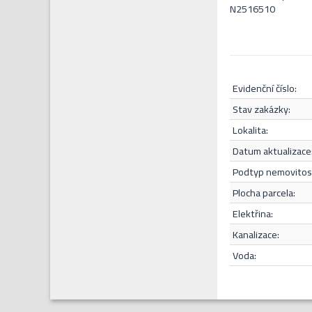
N2516510
evidenční číslo:
stav zakázky:
lokalita:
datum aktualizace
Souhlasím s
podtyp nemovitost
plocha parcela:
elektřina:
kanalizace:
voda: