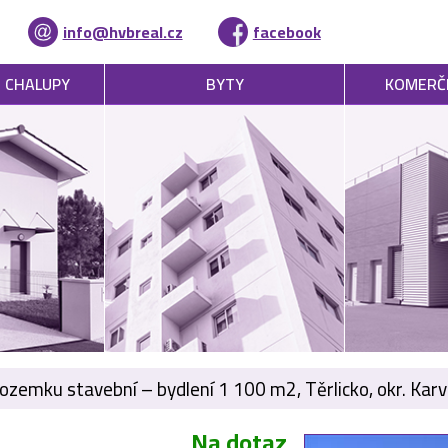
info@hvbreal.cz
facebook
, CHALUPY
BYTY
KOMERČ
ozemku stavební – bydlení 1 100 m2, Těrlicko, okr. Karv
Na dotaz