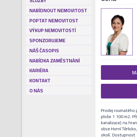
SLUŽBY
NABÍDNOUT NEMOVITOST
POPTAT NEMOVITOST
VÝKUP NEMOVITOSTÍ
SPONZORUJEME
NÁŠ ČASOPIS
NABÍDKA ZAMĚSTNÁNÍ
KARIÉRA
Žádost o
Má
KONTAKT
Vyplňte následují
O NÁS
Formulář odešle 
V nejbližší Vás naš
Prodej rovinatého
ploše 1 100 m2. Pří
kanalizace) na hran
obce Horní Těrlicko
okolí. Dostupnost 