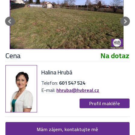
Cena
Na dotaz
Halina Hrubá
Telefon:
601 547 524
E-mail:
hhruba@hvbreal.cz
Profil makléře
Žádost o více informací
Mám zájem, kontaktujte mě