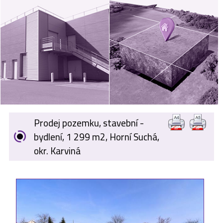
VÝKUP
NEMOVITOSTÍ
SPONZORUJEME
NÁŠ ČASOPIS
NABÍDKA
ZAMĚSTNÁNÍ
Prodej pozemku, stavební -
KARIÉRA
bydlení, 1 299 m2, Horní Suchá,
okr. Karviná
KONTAKT
O NÁS