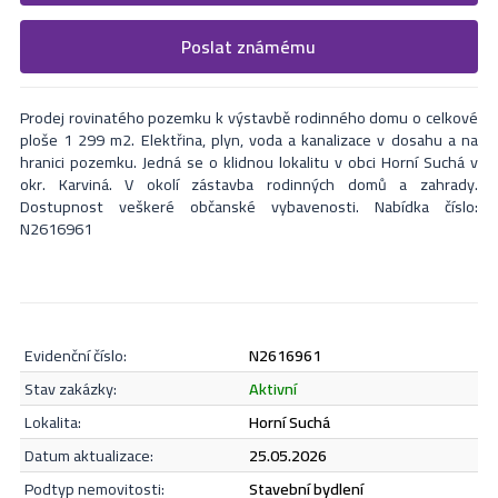
Vyplňte následující formulář. Upřesněte, co by Vás zajímalo. V
Poslat známému
Formulář odešle nabídku na uvedený email
nejbližší Vás naši makléři kontaktují.
Prodej rovinatého pozemku k výstavbě rodinného domu o celkové
ploše 1 299 m2. Elektřina, plyn, voda a kanalizace v dosahu a na
hranici pozemku. Jedná se o klidnou lokalitu v obci Horní Suchá v
okr. Karviná. V okolí zástavba rodinných domů a zahrady.
Dostupnost veškeré občanské vybavenosti. Nabídka číslo:
N2616961
evidenční číslo:
N2616961
Odeslat
stav zakázky:
aktivní
lokalita:
Horní Suchá
datum aktualizace:
25.05.2026
Souhlasím se
zásadami ochrany osobních údajů
.
podtyp nemovitosti:
stavební bydlení