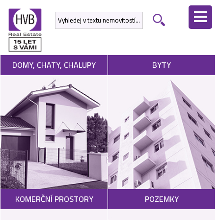
ÚVODNÍ
STRÁNKA
NEMOVITOSTI
DOMY, CHATY, CHALUPY
BYTY
DEVELOPERSKÉ
PROJEKTY
SLUŽBY
NABÍDNOUT
NEMOVITOST
POPTAT
KOMERČNÍ PROSTORY
POZEMKY
NEMOVITOST