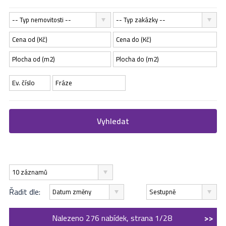
-- Typ nemovitosti --
-- Typ zakázky --
Vyhledat
10 záznamů
Řadit dle:
Datum změny
Sestupně
Nalezeno 276 nabídek, strana 1/28
>>