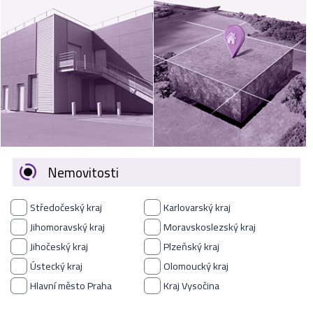
VÝKUP
NEMOVITOSTÍ
SPONZORUJEME
NÁŠ ČASOPIS
NABÍDKA
ZAMĚSTNÁNÍ
Nemovitosti
KARIÉRA
Středočeský kraj
Karlovarský kraj
KONTAKT
Jihomoravský kraj
Moravskoslezský kraj
Jihočeský kraj
Plzeňský kraj
O NÁS
Ústecký kraj
Olomoucký kraj
Hlavní město Praha
Kraj Vysočina