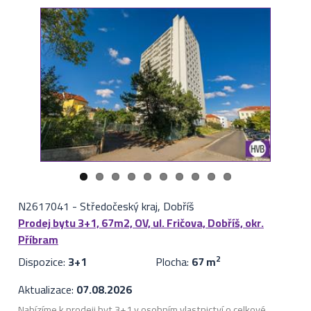
N2617041
-
Středočeský kraj, Dobříš
Prodej bytu 3+1, 67m2, OV, ul. Fričova, Dobříš, okr.
Příbram
Dispozice:
3+1
Plocha:
67 m
2
Aktualizace:
07.08.2026
Nabízíme k prodeji byt 3+1 v osobním vlastnictví o celkové