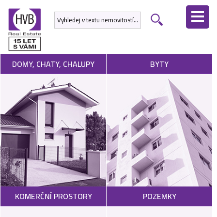
ÚVODNÍ
STRÁNKA
NEMOVITOSTI
DOMY, CHATY, CHALUPY
BYTY
DEVELOPERSKÉ
PROJEKTY
SLUŽBY
NABÍDNOUT
NEMOVITOST
POPTAT
KOMERČNÍ PROSTORY
POZEMKY
NEMOVITOST