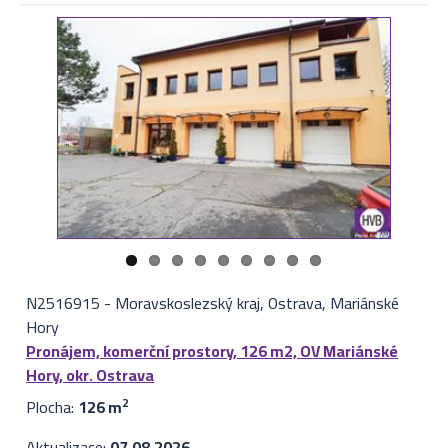
N2516915
-
Moravskoslezský kraj, Ostrava, Mariánské
Hory
Pronájem, komerční prostory, 126 m2, OV Mariánské
Hory, okr. Ostrava
Plocha:
126 m
2
Aktualizace:
07.08.2026