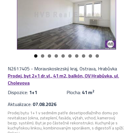
N2617405
-
Moravskoslezský kraj, Ostrava, Hrabůvka
Prodej, byt 2+1 dr.vl., 41 m2, balkón, OV Hrabůvka, ul.
Cholevova
Dispozice:
1+1
Plocha:
41 m
2
Aktualizace:
07.08.2026
Prodej bytu 1+1 v sedmém patře desetipodlažního domu po
revitalizaci (okna, zateplení, fasáda, výtah, vchod, kamerový
bezp. systém). Byt je po částečné rekonstrukci. Kuchyně je s
kuchyňskou linkou, kombinovaným sporákem, s digestoří a spíží.
Pokoj i ...