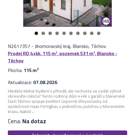
N2617357
-
Jihomoravský kraj, Blansko, Těchov
Prodej RD 4+kk, 115 m², pozemek 531 m², Blansko -
Těchov
Plocha:
115 m
2
Aktualizace:
07.08.2026
Hledáte klidné bydlení v přírodě, ale nechcete se vzdát výhod
okresního města? Tento rodinný dům 4+kk s garáží v blanenské
části Těchov spojuje komfort úsporné dřevostavby od
společnosti Haas Fertigbau s jedinečnou polohou v Moravském
krasu. Nabízí ...
Cena:
Na dotaz