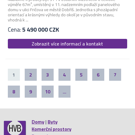
výměře 67m², umístěný v 11. nadzemním podlaží panelového
domu v ulici Fričova ve městě Dobříš. Jednotka s jihozápadní
orientací a krásnými výhledy do okolí je v původním stavu,
vhodná k ...
Cena:
5 490 000 CZK
Zobrazit více informací a kontakt
1
2
3
4
5
6
7
8
9
10
...
Domy
|
Byty
Komerční prostory