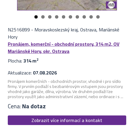
N2516899
-
Moravskoslezský kraj, Ostrava, Mariánské
Hory
Pronájem, komerční - obchodní prostory, 314 m2, OV
Mariánské Hory, okr. Ostrava
Plocha:
314 m
2
Aktualizace:
07.08.2026
Pronájem komerčních - obchodních prostor, vhodné i pro sídlo
firmy. V prvním podlaží s bezbariérovým vstupem jsou prostory
vhodné jako garáže, dílna, výrobna. Ve druhém podlaží lze
prostory využít jako administrativní zázemí, nebo ordinace i s ...
Cena:
Na dotaz
Zobrazit více informací a kontakt