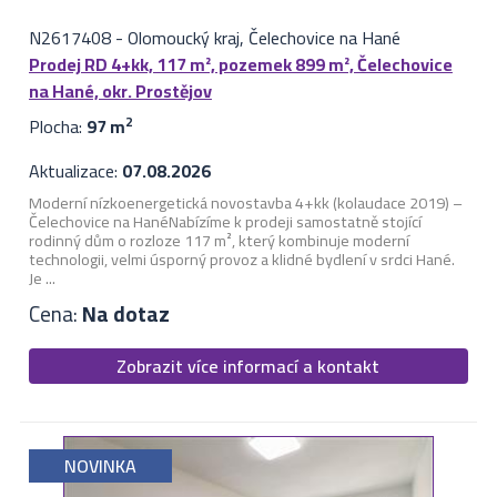
N2617408
-
Olomoucký kraj, Čelechovice na Hané
Prodej RD 4+kk, 117 m², pozemek 899 m², Čelechovice
na Hané, okr. Prostějov
Plocha:
97 m
2
Aktualizace:
07.08.2026
Moderní nízkoenergetická novostavba 4+kk (kolaudace 2019) –
Čelechovice na Hané ​Nabízíme k prodeji samostatně stojící
rodinný dům o rozloze 117 m², který kombinuje moderní
technologii, velmi úsporný provoz a klidné bydlení v srdci Hané.
Je ...
Cena:
Na dotaz
Zobrazit více informací a kontakt
NOVINKA