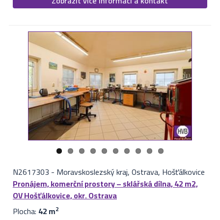
Zobrazit více informací a kontakt
N2617303
-
Moravskoslezský kraj, Ostrava, Hošťálkovice
Pronájem, komerční prostory – sklářská dílna, 42 m2,
OV Hošťálkovice, okr. Ostrava
Plocha:
42 m
2