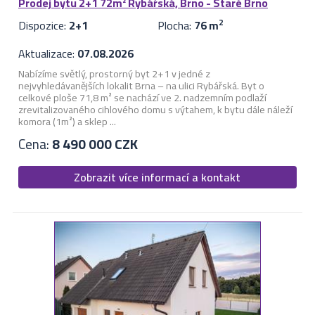
Prodej bytu 2+1 72m² Rybářská, Brno - Staré Brno
Dispozice:
2+1
Plocha:
76 m
2
Aktualizace:
07.08.2026
Nabízíme světlý, prostorný byt 2+1 v jedné z
nejvyhledávanějších lokalit Brna – na ulici Rybářská. Byt o
celkové ploše 71,8 m² se nachází ve 2. nadzemním podlaží
zrevitalizovaného cihlového domu s výtahem, k bytu dále náleží
komora (1m²) a sklep ...
Cena:
8 490 000 CZK
Zobrazit více informací a kontakt