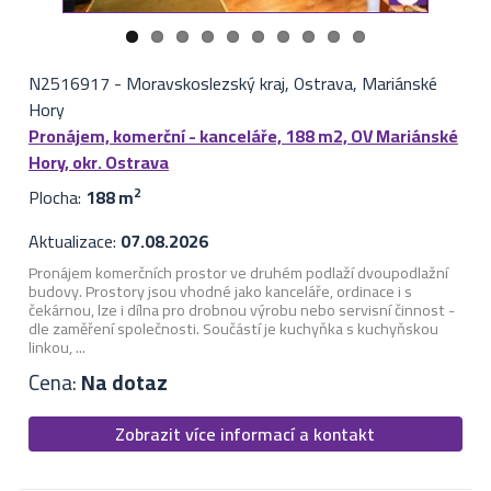
N2516917
-
Moravskoslezský kraj, Ostrava, Mariánské
Hory
Pronájem, komerční - kanceláře, 188 m2, OV Mariánské
Hory, okr. Ostrava
Plocha:
188 m
2
Aktualizace:
07.08.2026
Pronájem komerčních prostor ve druhém podlaží dvoupodlažní
budovy. Prostory jsou vhodné jako kanceláře, ordinace i s
čekárnou, lze i dílna pro drobnou výrobu nebo servisní činnost -
dle zaměření společnosti. Součástí je kuchyňka s kuchyňskou
linkou, ...
Cena:
Na dotaz
Zobrazit více informací a kontakt