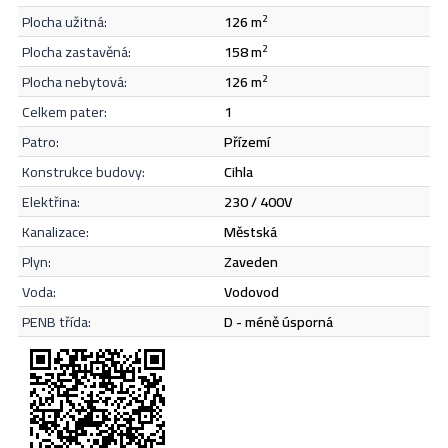
plocha užitná:
126 m
2
Odeslat
plocha zastavěná:
158 m
2
plocha nebytová:
126 m
2
celkem pater:
1
patro:
přízemí
konstrukce budovy:
cihla
elektřina:
230 / 400V
kanalizace:
městská
plyn:
zaveden
voda:
vodovod
PENB třída:
D - méně úsporná