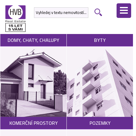
ÚVODNÍ
STRÁNKA
NEMOVITOSTI
DOMY, CHATY, CHALUPY
BYTY
DEVELOPERSKÉ
PROJEKTY
SLUŽBY
NABÍDNOUT
NEMOVITOST
POPTAT
KOMERČNÍ PROSTORY
POZEMKY
NEMOVITOST