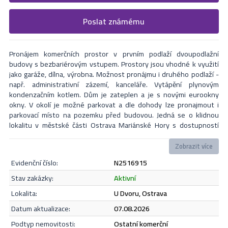
Vyplňte následující formulář. Upřesněte, co by Vás zajímalo. V
Poslat známému
Formulář odešle nabídku na uvedený email
nejbližší Vás naši makléři kontaktují.
Pronájem komerčních prostor v prvním podlaží dvoupodlažní
budovy s bezbariérovým vstupem. Prostory jsou vhodné k využití
jako garáže, dílna, výrobna. Možnost pronájmu i druhého podlaží -
např. administrativní zázemí, kanceláře. Vytápění plynovým
kondenzačním kotlem. Dům je zateplen a je s novými eurookny
okny. V okolí je možné parkovat a dle dohody lze pronajmout i
parkovací místo na pozemku před budovou. Jedná se o klidnou
lokalitu v městské části Ostrava Mariánské Hory s dostupností
veškeré občanské vybavenosti.
Zobrazit více
evidenční číslo:
N2516915
Odeslat
stav zakázky:
aktivní
lokalita:
U Dvoru, Ostrava
datum aktualizace:
07.08.2026
Souhlasím se
zásadami ochrany osobních údajů
.
podtyp nemovitosti:
ostatní komerční