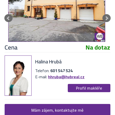
Cena
Na dotaz
Halina Hrubá
Telefon:
601 547 524
E-mail:
hhruba@hvbreal.cz
Profil makléře
Žádost o více informací
Mám zájem, kontaktujte mě