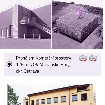
VÝKUP
NEMOVITOSTÍ
SPONZORUJEME
NÁŠ ČASOPIS
NABÍDKA
ZAMĚSTNÁNÍ
Pronájem, komerční prostory,
KARIÉRA
126 m2, OV Mariánské Hory,
okr. Ostrava
KONTAKT
O NÁS