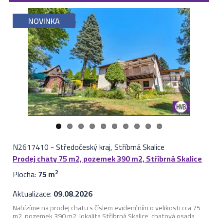
NOVINKA
N2617410
-
Středočeský kraj, Stříbrná Skalice
Prodej chaty 75 m2, pozemek 390 m2, Stříbrná Skalice
Plocha:
75 m
2
Aktualizace:
09.08.2026
Nabízíme na prodej chatu s číslem evidenčním o velikosti cca 75
m2, pozemek 390 m2, lokalita Stříbrná Skalice, chatová osada