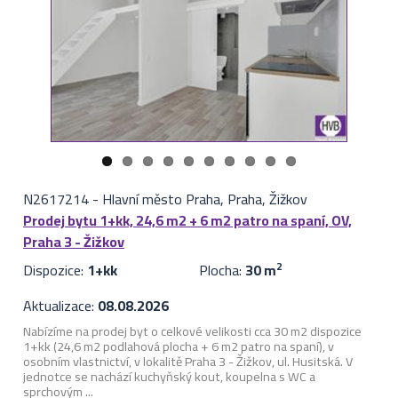
N2617214
-
Hlavní město Praha, Praha, Žižkov
Prodej bytu 1+kk, 24,6 m2 + 6 m2 patro na spaní, OV,
Praha 3 - Žižkov
Dispozice:
1+kk
Plocha:
30 m
2
Aktualizace:
08.08.2026
Nabízíme na prodej byt o celkové velikosti cca 30 m2 dispozice
1+kk (24,6 m2 podlahová plocha + 6 m2 patro na spaní), v
osobním vlastnictví, v lokalitě Praha 3 - Žižkov, ul. Husitská. V
jednotce se nachází kuchyňský kout, koupelna s WC a
sprchovým ...