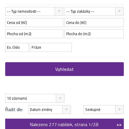
-- Typ nemovitosti --
-- Typ zakázky --
Vyhledat
10 záznamů
Řadit dle:
Datum změny
Sestupně
Nalezeno 277 nabídek, strana 1/28
>>