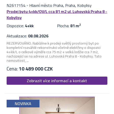
N2617154
-
Hlavní město Praha, Praha, Kobylisy
Prodej bytu 4+kk/OV/L cca 81 m2 ul. Luhovská Praha 8 -
Kobylisy
Dispozice:
4+kk
Plocha:
81 m
2
Aktualizace:
08.08.2026
REZERVOVÁNO. Nabízíme k prodeji světlý prostorný byt po
kompletní rozsáhlé rekonstrukci včetně elektřiny o dispozici
4+kk/L o celkové výměře cca 75 m2 + velká lodžie cca 7 m2,
nacházející se na adrese ul. Luhovská Praha 8 - Kobylisy. Tato
nemovitost, ...
Cena:
10 489 000 CZK
Zobrazit více informací a kontakt
NOVINKA