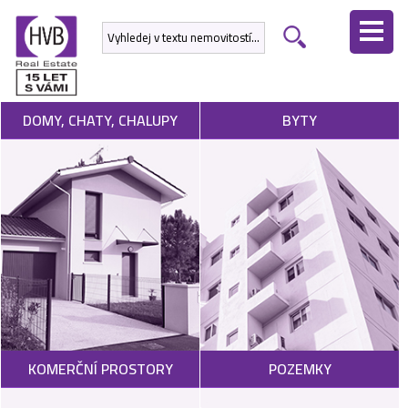
ÚVODNÍ
STRÁNKA
NEMOVITOSTI
DOMY, CHATY, CHALUPY
BYTY
DEVELOPERSKÉ
PROJEKTY
SLUŽBY
NABÍDNOUT
NEMOVITOST
POPTAT
KOMERČNÍ PROSTORY
POZEMKY
NEMOVITOST