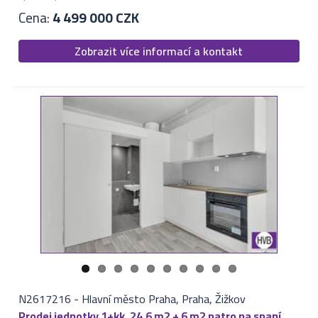
Cena:
4 499 000 CZK
Zobrazit více informací a kontakt
N2617216
-
Hlavní město Praha, Praha, Žižkov
Prodej jednotky 1+kk, 24,6 m2 + 6 m2 patro na spaní,