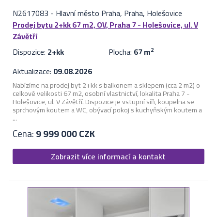
N2617083
-
Hlavní město Praha, Praha, Holešovice
Prodej bytu 2+kk 67 m2, OV, Praha 7 - Holešovice, ul. V
Závětří
Dispozice:
2+kk
Plocha:
67 m
2
Aktualizace:
09.08.2026
Nabízíme na prodej byt 2+kk s balkonem a sklepem (cca 2 m2) o
celkové velikosti 67 m2, osobní vlastnictví, lokalita Praha 7 -
Holešovice, ul. V Závětří. Dispozice je vstupní síň, koupelna se
sprchovým koutem a WC, obývací pokoj s kuchyňským koutem a
...
Cena:
9 999 000 CZK
Zobrazit více informací a kontakt