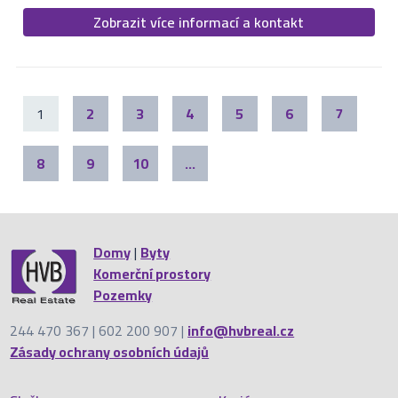
Zobrazit více informací a kontakt
1
2
3
4
5
6
7
8
9
10
...
Domy
|
Byty
Komerční prostory
Pozemky
244 470 367 | 602 200 907 |
info@hvbreal.cz
Zásady ochrany osobních údajů