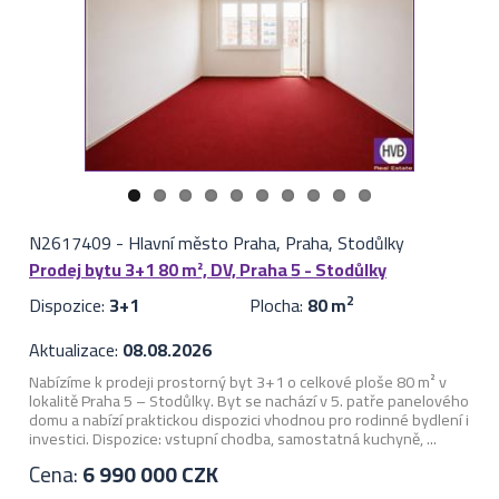
N2617409
-
Hlavní město Praha, Praha, Stodůlky
Prodej bytu 3+1 80 m², DV, Praha 5 - Stodůlky
Dispozice:
3+1
Plocha:
80 m
2
Aktualizace:
08.08.2026
Nabízíme k prodeji prostorný byt 3+1 o celkové ploše 80 m² v
lokalitě Praha 5 – Stodůlky. Byt se nachází v 5. patře panelového
domu a nabízí praktickou dispozici vhodnou pro rodinné bydlení i
investici. Dispozice: vstupní chodba, samostatná kuchyně, ...
Cena:
6 990 000 CZK