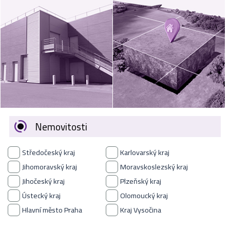
VÝKUP
NEMOVITOSTÍ
SPONZORUJEME
NÁŠ ČASOPIS
NABÍDKA
ZAMĚSTNÁNÍ
Nemovitosti
KARIÉRA
Středočeský kraj
Karlovarský kraj
KONTAKT
Jihomoravský kraj
Moravskoslezský kraj
Jihočeský kraj
Plzeňský kraj
O NÁS
Ústecký kraj
Olomoucký kraj
Hlavní město Praha
Kraj Vysočina