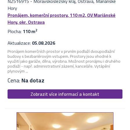
N2516915
-
Moravskoslezský kraj, Ostrava, Mariánské
Hory
Pronájem, komerční prostory, 110 m2, OV Mariánské
Hory, okr. Ostrava
Plocha:
110 m
2
Aktualizace:
05.08.2026
Pronájem komerčních prostor v prvním podlaží dvoupodlažní
budovy s bezbariérovým vstupem. Prostory jsou vhodné k
využití jako garáže, dílna, výrobna. Možnost pronájmu i druhého
podlaží - např. administrativní zázemí, kanceláře. Vytápění
plynovým ...
Cena:
Na dotaz
Zobrazit více informací a kontakt