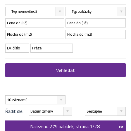
-- Typ nemovitosti --
-- Typ zakázky --
Vyhledat
10 záznamů
Řadit dle:
Datum změny
Sestupně
Nalezeno 279 nabídek, strana 1/28
>>