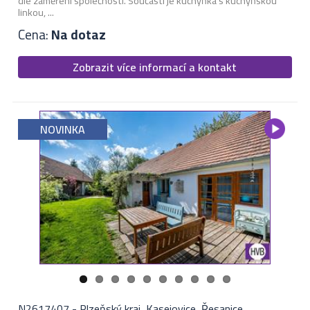
dle zaměření společnosti. Součástí je kuchyňka s kuchyňskou
linkou, ...
Cena:
Na dotaz
Zobrazit více informací a kontakt
NOVINKA
N2617407
-
Plzeňský kraj, Kasejovice, Řesanice