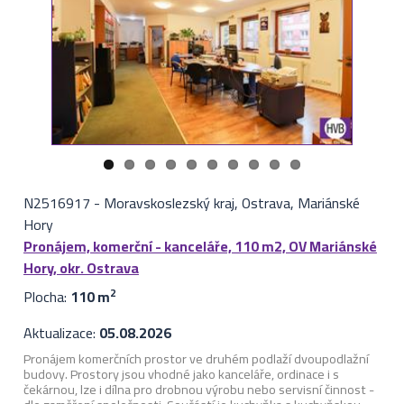
N2516917
-
Moravskoslezský kraj, Ostrava, Mariánské
Hory
Pronájem, komerční - kanceláře, 110 m2, OV Mariánské
Hory, okr. Ostrava
Plocha:
110 m
2
Aktualizace:
05.08.2026
Pronájem komerčních prostor ve druhém podlaží dvoupodlažní
budovy. Prostory jsou vhodné jako kanceláře, ordinace i s
čekárnou, lze i dílna pro drobnou výrobu nebo servisní činnost -