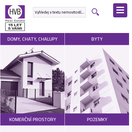
ÚVODNÍ
STRÁNKA
NEMOVITOSTI
DOMY, CHATY, CHALUPY
BYTY
DEVELOPERSKÉ
PROJEKTY
SLUŽBY
NABÍDNOUT
NEMOVITOST
POPTAT
KOMERČNÍ PROSTORY
POZEMKY
NEMOVITOST