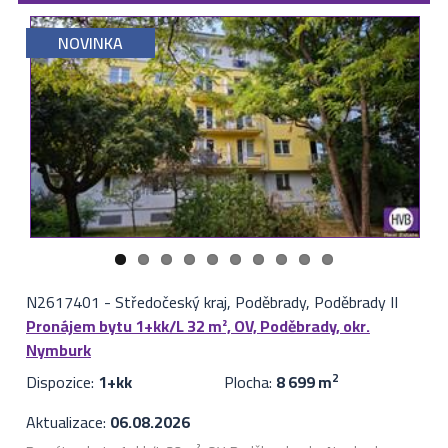
NOVINKA
N2617401
-
Středočeský kraj, Poděbrady, Poděbrady II
Pronájem bytu 1+kk/L 32 m², OV, Poděbrady, okr.
Nymburk
Dispozice:
1+kk
Plocha:
8 699 m
2
Aktualizace:
06.08.2026