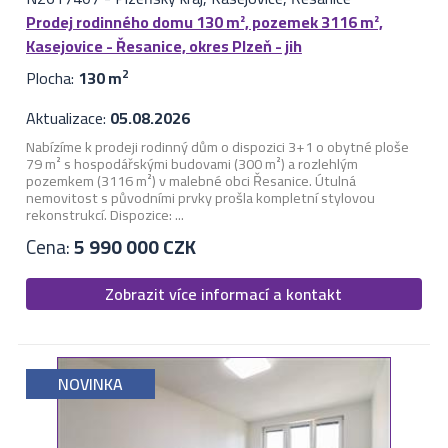
Prodej rodinného domu 130 m², pozemek 3116 m²,
Kasejovice - Řesanice, okres Plzeň - jih
Plocha:
130 m
2
Aktualizace:
05.08.2026
Nabízíme k prodeji rodinný dům o dispozici 3+1 o obytné ploše
79 m² s hospodářskými budovami (300 m²) a rozlehlým
pozemkem (3116 m²) v malebné obci Řesanice. Útulná
nemovitost s původními prvky prošla kompletní stylovou
rekonstrukcí. Dispozice: ...
Cena:
5 990 000 CZK
Zobrazit více informací a kontakt
NOVINKA