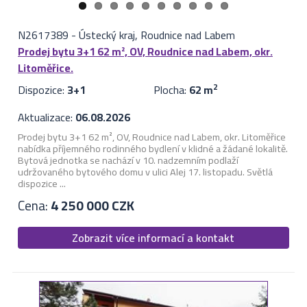
N2617389
-
Ústecký kraj, Roudnice nad Labem
Prodej bytu 3+1 62 m², OV, Roudnice nad Labem, okr.
Litoměřice.
Dispozice:
3+1
Plocha:
62 m
2
Aktualizace:
06.08.2026
Prodej bytu 3+1 62 m², OV, Roudnice nad Labem, okr. Litoměřice
nabídka příjemného rodinného bydlení v klidné a žádané lokalitě.
Bytová jednotka se nachází v 10. nadzemním podlaží
udržovaného bytového domu v ulici Alej 17. listopadu. Světlá
dispozice ...
Cena:
4 250 000 CZK
Zobrazit více informací a kontakt