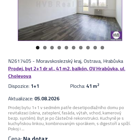
N2617405
-
Moravskoslezský kraj, Ostrava, Hrabůvka
Prodej, byt 2+1 dr.vl., 41 m2, balkón, OV Hrabůvka, ul.
Cholevova
Dispozice:
1+1
Plocha:
41 m
2
Aktualizace:
05.08.2026
Prodej bytu 1+1 v sedmém patře desetipodlažního domu po
revitalizaci (okna, zateplení, fasáda, výtah, vchod, kamerový
bezp. systém). Byt je po částečné rekonstrukci. Kuchyně je s
kuchyňskou linkou, kombinovaným sporákem, s digestoří a spíží.
Pokoj i ...
Cena:
Na dotaz