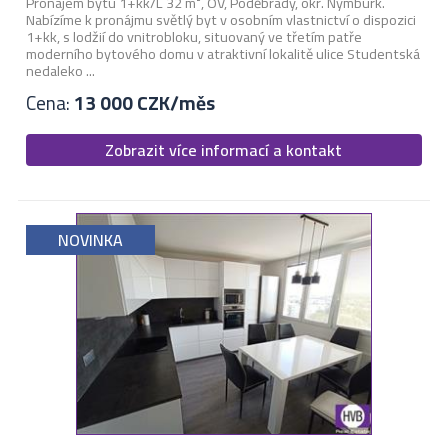
Pronájem bytu 1+kk/L 32 m², OV, Poděbrady, okr. Nymburk.
Nabízíme k pronájmu světlý byt v osobním vlastnictví o dispozici
1+kk, s lodžií do vnitrobloku, situovaný ve třetím patře
moderního bytového domu v atraktivní lokalitě ulice Studentská
nedaleko ...
Cena:
13 000 CZK/měs
Zobrazit více informací a kontakt
NOVINKA