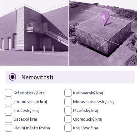
VÝKUP
NEMOVITOSTÍ
SPONZORUJEME
NÁŠ ČASOPIS
NABÍDKA
ZAMĚSTNÁNÍ
Nemovitosti
KARIÉRA
Středočeský kraj
Karlovarský kraj
KONTAKT
Jihomoravský kraj
Moravskoslezský kraj
Jihočeský kraj
Plzeňský kraj
O NÁS
Ústecký kraj
Olomoucký kraj
Hlavní město Praha
Kraj Vysočina