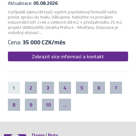
Aktualizace:
05.08.2026
V případě zájmu/dotazů: vyplnit poptávkový formulář nebo
poslat zprávu do mailu. Děkujeme. Nabízíme na pronájem
industriální loft 2+kk o velikosti 68 m2 + předzahrádka 25 m2,
projekt VANGUARD, lokalita Praha 4 - Modřany. Dispozice je
vzdušný obývací ...
Cena:
35 000 CZK/měs
Zobrazit více informací a kontakt
1
2
3
4
5
6
7
8
9
10
...
Domy
|
Byty